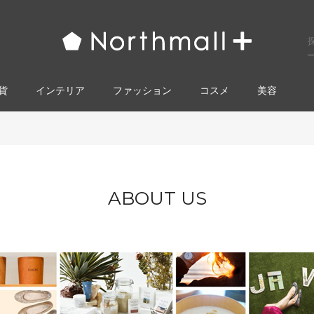
貨
インテリア
ファッション
コスメ​
美容
ABOUT US