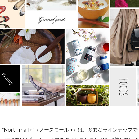
“Northmall+“（ノースモール +）は、多彩なラインナップで