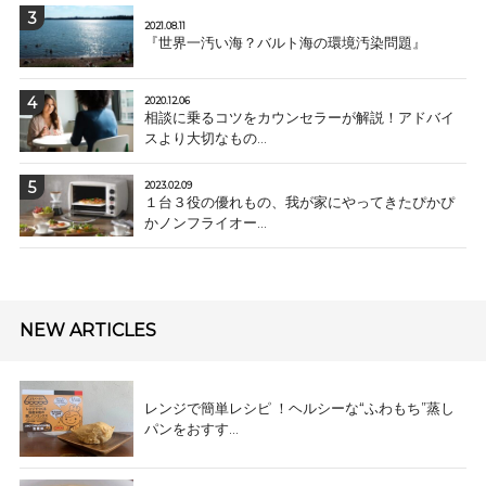
2021.08.11
『世界一汚い海？バルト海の環境汚染問題』
2020.12.06
相談に乗るコツをカウンセラーが解説！アドバイ
スより大切なもの...
2023.02.09
１台３役の優れもの、我が家にやってきたぴかぴ
かノンフライオー...
NEW ARTICLES
レンジで簡単レシピ ！ヘルシーな“ふわもち”蒸し
パンをおすす...