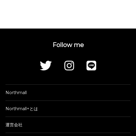
Follow me
Northmall
Northmall+とは
運営会社