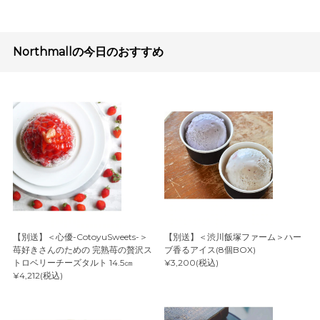
Northmallの今日のおすすめ
【別送】＜心優-CotoyuSweets-＞
【別送】＜渋川飯塚ファーム＞ハー
苺好きさんのための 完熟苺の贅沢ス
ブ香るアイス(8個BOX)
トロベリーチーズタルト 14.5㎝
¥3,200(税込)
¥4,212(税込)