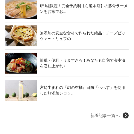
1日1組限定！完全予約制【ら道本店】の豚骨ラーメ
ンをお家でお...
無添加の安全な食材で作られた絶品！チーズピッ
ツァ〜トリュフの...
簡単・便利・うますぎる！あなたも自宅で海幸漬
を召し上がれ♪
宮崎生まれの『幻の柑橘』日向「へべす」を使用
した無添加シロッ...
新着記事一覧へ