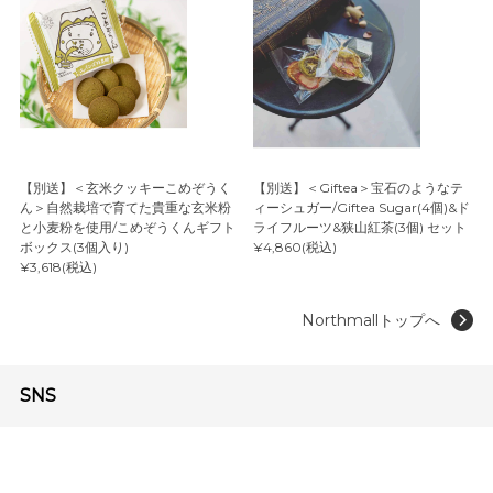
【別送】＜玄米クッキーこめぞうく
【別送】＜Giftea＞宝石のようなテ
ん＞自然栽培で育てた貴重な玄米粉
ィーシュガー/Giftea Sugar(4個)&ド
と小麦粉を使用/こめぞうくんギフト
ライフルーツ&狭山紅茶(3個) セット
ボックス(3個入り)
¥4,860(税込)
¥3,618(税込)
Northmallトップへ
SNS