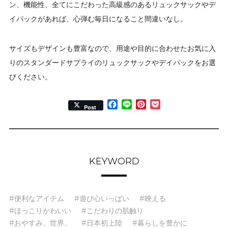
ン、機能性、全てにこだわった高級感のあるリュックサックやデ
イパックがあれば、心弾む毎日になること間違いなし。
サイズもデザインも豊富なので、用途や目的に合わせたお気に入
りのスタンダードサプライのリュックサックやデイパックをお選
びください。
Facebook
Line
Pinterest
Pocket
Post
KEYWORD
#便利なアイテム
#遊び心いっぱい
#映える
#ほっこりかわいい
#こだわりの肌触り
#おやすみ、世界。
#日本初上陸
#暮らしを豊かに