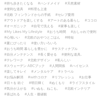
#持ち歩きたくなる
#ハンドメイド
#天然素材
#便利な道具
#料理も上達
#北欧 フィンランドからの手紙
#セレブ愛用
#アウトドアを楽しくする
#アートのある暮らし
#ココロ
#オーガニック
#自宅で洗える
#家事も楽しく
#My Likes My Lifestyle
#おうち時間
#おしゃれで便利
#心地いい
#北欧のおやつとごはん
#時短
#夏にぴったり
#使い方いろいろ
#おうち時間 暮らしを豊かに
#サスティナブル
#自分メンテナンス
#長く愛せる
#便利な道具､
#テレワーク
#北欧デザイン
#私らしい
#スウェーデン ABCブック
#人間関係
#ハイセンス
#楽してキレイ
#メンタルケア
#トラベル
#お悩み解消
#withコロナ
#リフレッシュ
#お仕事
#日々を 紡ぐ
#明日輝く
#ぬくもり
#ライフスタイル
#気分が上がる
#いぬも、ねこも。
#北欧インテリア
#喜ばれる
#人生・価値観