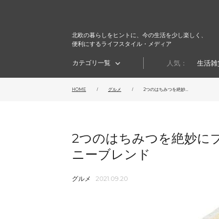
北欧の暮らしをヒントに、今の生活を少し楽しく、
便利にするライフスタイル・メディア
カテゴリ一覧
人気：
生活雑
HOME
グルメ
2つのはちみつを絶妙...
2つのはちみつを絶妙にブ
ニーブレンド
グルメ
2021.09.20