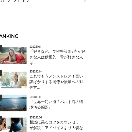
ANKING
2020.11.01
「好きな色」で性格診断♪赤が好
きな人は積極的！青が好きな人
は...
2020.10.14
これでもうノンストレス！言い
訳ばかりする同僚や後輩への対
処方...
2021.08.11
『世界一汚い海？バルト海の環
境汚染問題』
2020.12.06
相談に乗るコツをカウンセラー
が解説！アドバイスより大切な