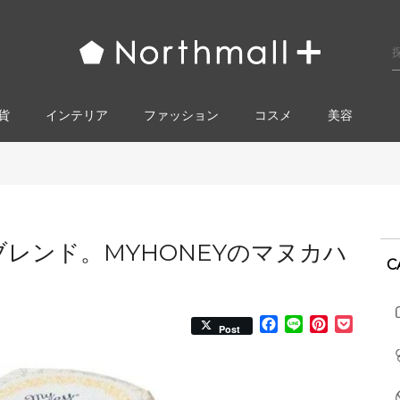
貨
インテリア
ファッション
コスメ​
美容
レンド。MYHONEYのマヌカハ
C
Facebook
Line
Pinterest
Pocke
Post