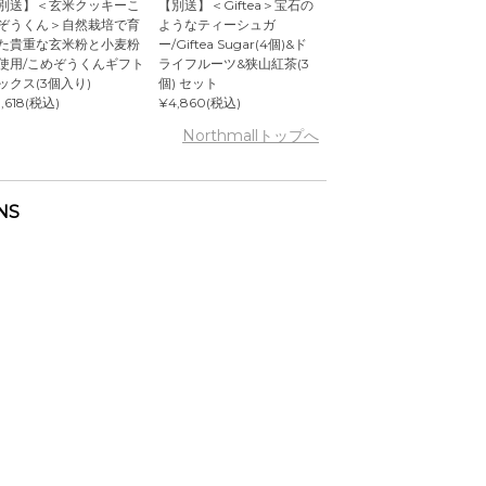
別送】＜玄米クッキーこ
【別送】＜Giftea＞宝石の
ぞうくん＞自然栽培で育
ようなティーシュガ
た貴重な玄米粉と小麦粉
ー/Giftea Sugar(4個)&ド
使用/こめぞうくんギフト
ライフルーツ&狭山紅茶(3
ックス(3個入り)
個) セット
,618(税込)
¥4,860(税込)
Northmallトップへ
NS