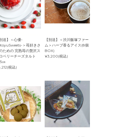
別送】＜心優-
【別送】＜渋川飯塚ファー
otoyuSweets-＞苺好きさ
ム＞ハーブ香るアイス(8個
のための 完熟苺の贅沢ス
BOX)
ロベリーチーズタルト
¥3,200(税込)
.5㎝
,212(税込)