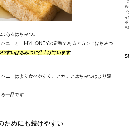
【
め
て
を
ボ
¥3
味のあるはちみつ。
ハニーと、MYHONEYの定番であるアカシアはちみつ
べやすいはちみつに仕上げています
。
S
カハニーはより食べやすく、アカシアはちみつはより深
きる一品です
のためにも続けやすい