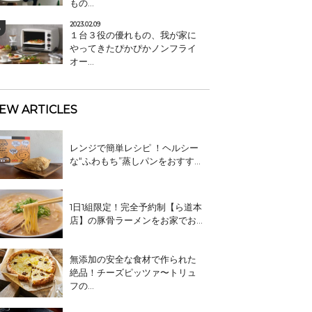
もの...
2023.02.09
１台３役の優れもの、我が家に
やってきたぴかぴかノンフライ
オー...
EW ARTICLES
レンジで簡単レシピ ！ヘルシー
な“ふわもち”蒸しパンをおすす...
1日1組限定！完全予約制【ら道本
店】の豚骨ラーメンをお家でお...
無添加の安全な食材で作られた
絶品！チーズピッツァ〜トリュ
フの...