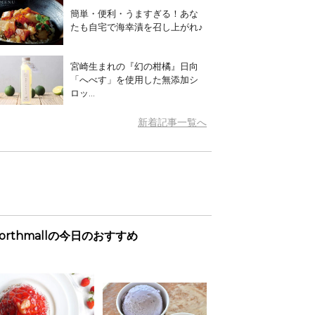
簡単・便利・うますぎる！あな
たも自宅で海幸漬を召し上がれ♪
宮崎生まれの『幻の柑橘』日向
「へべす」を使用した無添加シ
ロッ...
新着記事一覧へ
orthmallの今日のおすすめ