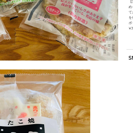
【
め
て
を
ボ
¥3
S