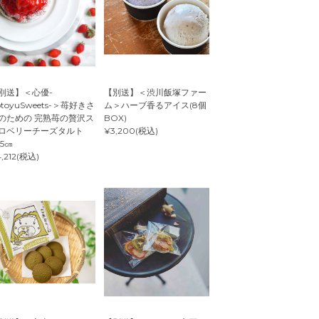
別送】＜心優-
【別送】＜渋川飯塚ファー
otoyuSweets-＞苺好きさ
ム＞ハーブ香るアイス(8個
のための 完熟苺の贅沢ス
BOX)
ロベリーチーズタルト
¥3,200(税込)
.5㎝
,212(税込)