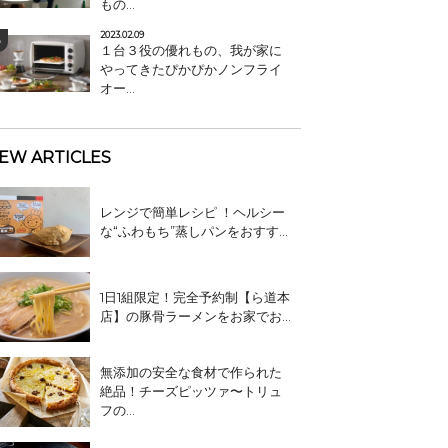
もの...
2023.02.09
１台３役の優れもの、我が家に
やってきたぴかぴかノンフライ
オー...
EW ARTICLES
レンジで簡単レシピ ！ヘルシー
な“ふわもち”蒸しパンをおすす...
1日1組限定！完全予約制【ら道本
店】の豚骨ラーメンをお家でお...
無添加の安全な食材で作られた
絶品！チーズピッツァ〜トリュ
フの...