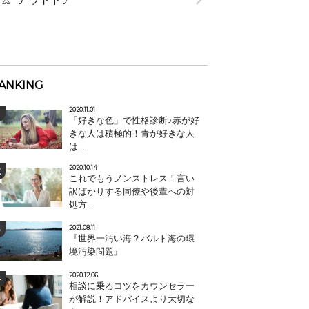
ANKING
2020.11.01
「好きな色」で性格診断♪赤が好
きな人は積極的！青が好きな人
は...
2020.10.14
これでもうノンストレス！言い
訳ばかりする同僚や後輩への対
処方...
2021.08.11
『世界一汚い海？バルト海の環
境汚染問題』
2020.12.06
相談に乗るコツをカウンセラー
が解説！アドバイスより大切な