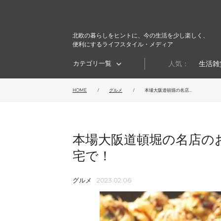
北欧の暮らしをヒントに、今の生活を少し楽しく、
便利にするライフスタイル・メディア
カテゴリ一覧
人気：
生活雑
HOME
グルメ
本場大阪道頓堀の名店...
本場大阪道頓堀の名店の
宅で！
グルメ
2023.02.06