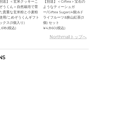
別送】＜玄米クッキーこ
【別送】＜Giftea＞宝石の
ぞうくん＞自然栽培で育
ようなティーシュガ
た貴重な玄米粉と小麦粉
ー/Giftea Sugar(4個)&ド
使用/こめぞうくんギフト
ライフルーツ&狭山紅茶(3
ックス(3個入り)
個) セット
,618(税込)
¥4,860(税込)
Northmallトップへ
NS