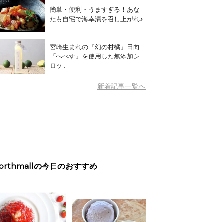
簡単・便利・うますぎる！あな
たも自宅で海幸漬を召し上がれ♪
宮崎生まれの『幻の柑橘』日向
「へべす」を使用した無添加シ
ロッ...
新着記事一覧へ
orthmallの今日のおすすめ