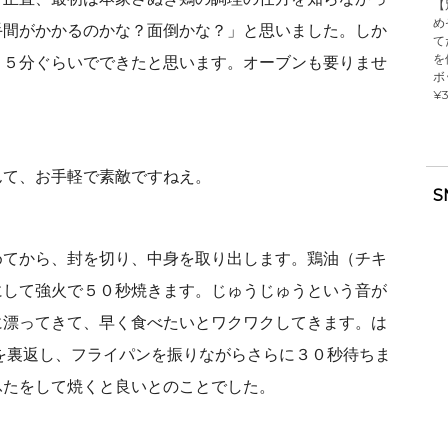
【
め
手間がかかるのかな？面倒かな？」と思いました。しか
て
を
。５分ぐらいでできたと思います。オーブンも要りませ
ボ
¥3
んて、お手軽で素敵ですねえ。
S
めてから、封を切り、中身を取り出します。鶏油（チキ
にして強火で５０秒焼きます。じゅうじゅうという音が
に漂ってきて、早く食べたいとワクワクしてきます。は
を裏返し、フライパンを振りながらさらに３０秒待ちま
ふたをして焼くと良いとのことでした。