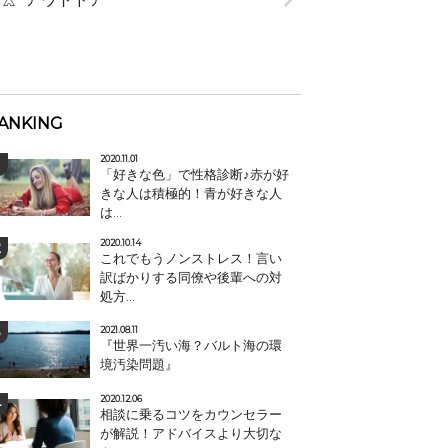
ANKING
2020.11.01
「好きな色」で性格診断♪赤が好
きな人は積極的！青が好きな人
は...
2020.10.14
これでもうノンストレス！言い
訳ばかりする同僚や後輩への対
処方...
2021.08.11
『世界一汚い海？バルト海の環
境汚染問題』
2020.12.06
相談に乗るコツをカウンセラー
が解説！アドバイスより大切な