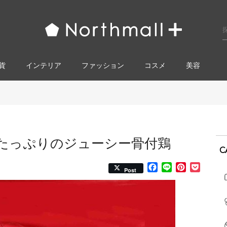
貨
インテリア
ファッション
コスメ​
美容
たっぷりのジューシー骨付鶏
C
Facebook
Line
Pinterest
Pocke
Post