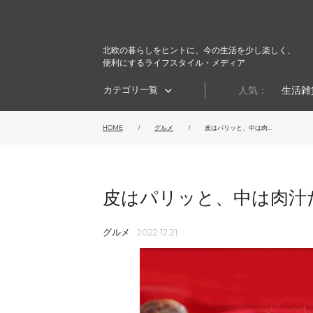
北欧の暮らしをヒントに、今の生活を少し楽しく、
便利にするライフスタイル・メディア
カテゴリ一覧
人気：
生活雑
HOME
グルメ
皮はパリッと、中は肉...
皮はパリッと、中は肉汁
グルメ
2022.12.21