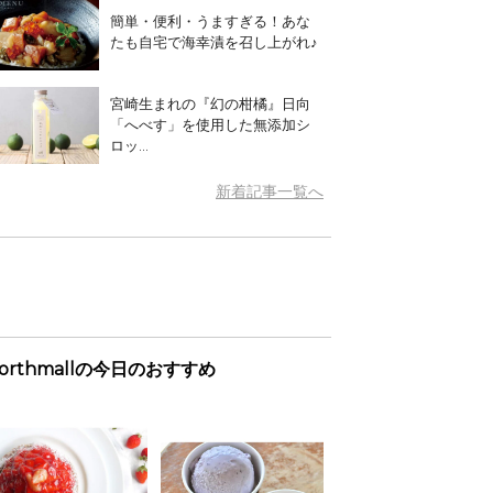
簡単・便利・うますぎる！あな
たも自宅で海幸漬を召し上がれ♪
宮崎生まれの『幻の柑橘』日向
「へべす」を使用した無添加シ
ロッ...
新着記事一覧へ
orthmallの今日のおすすめ