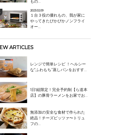
もの...
2023.02.09
１台３役の優れもの、我が家に
やってきたぴかぴかノンフライ
オー...
EW ARTICLES
レンジで簡単レシピ ！ヘルシー
な“ふわもち”蒸しパンをおすす...
1日1組限定！完全予約制【ら道本
店】の豚骨ラーメンをお家でお...
無添加の安全な食材で作られた
絶品！チーズピッツァ〜トリュ
フの...