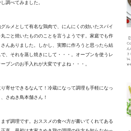
少し調べてみました。
地グルメとして有名な鶏肉で、にんにくの効いたスパイ
を丸ごと焼いたもののことを言うようです。家庭でも作
【
C
くさんありました。しかし、実際に作ろうと思ったら結
ん
ト
んで、それを蒸し焼きにして・・・。オーブンを使うレ
14
オーブンのお手入れが大変ですよね・・・。
¥4
取り寄せできるなんて！冷蔵になって調理も手軽になっ
う、さぬき鳥本舗さん！
、まず調理です。おススメの食べ方が書いてくれてある
。正直、最初は本家さぬき鶏の調理の仕方を知らなかっ