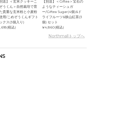
別送】＜玄米クッキーこ
【別送】＜Giftea＞宝石の
ぞうくん＞自然栽培で育
ようなティーシュガ
た貴重な玄米粉と小麦粉
ー/Giftea Sugar(4個)&ド
使用/こめぞうくんギフト
ライフルーツ&狭山紅茶(3
ックス(3個入り)
個) セット
,618(税込)
¥4,860(税込)
Northmallトップへ
NS