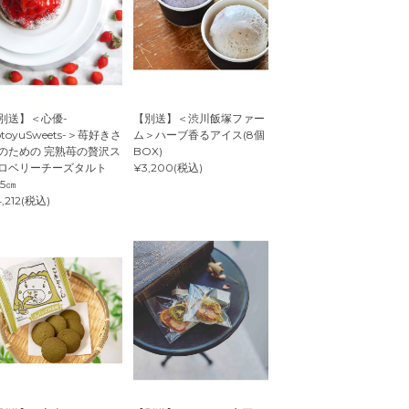
別送】＜心優-
【別送】＜渋川飯塚ファー
otoyuSweets-＞苺好きさ
ム＞ハーブ香るアイス(8個
のための 完熟苺の贅沢ス
BOX)
ロベリーチーズタルト
¥3,200(税込)
.5㎝
,212(税込)