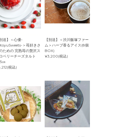
別送】＜心優-
【別送】＜渋川飯塚ファー
otoyuSweets-＞苺好きさ
ム＞ハーブ香るアイス(8個
のための 完熟苺の贅沢ス
BOX)
ロベリーチーズタルト
¥3,200(税込)
.5㎝
,212(税込)