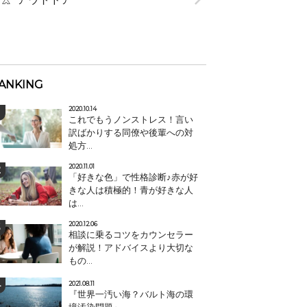
ANKING
2020.10.14
これでもうノンストレス！言い
訳ばかりする同僚や後輩への対
処方...
2020.11.01
「好きな色」で性格診断♪赤が好
きな人は積極的！青が好きな人
は...
2020.12.06
相談に乗るコツをカウンセラー
が解説！アドバイスより大切な
もの...
2021.08.11
『世界一汚い海？バルト海の環