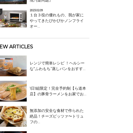
境汚染問題』
2023.02.09
１台３役の優れもの、我が家に
やってきたぴかぴかノンフライ
オー...
EW ARTICLES
レンジで簡単レシピ ！ヘルシー
な“ふわもち”蒸しパンをおすす...
1日1組限定！完全予約制【ら道本
店】の豚骨ラーメンをお家でお...
無添加の安全な食材で作られた
絶品！チーズピッツァ〜トリュ
フの...