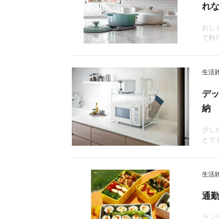
れ
おし
て料
生活
デ
納
少し
とで
生活
通
ラン