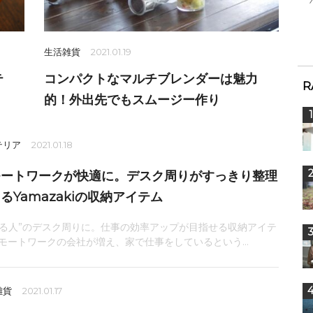
生活雑貨
2021.01.19
テ
コンパクトなマルチブレンダーは魅力
R
的！外出先でもスムージー作り
テリア
2021.01.18
モートワークが快適に。デスク周りがすっきり整理
るYamazakiの収納アイテム
きる人”のデスク周りに。仕事の効率アップが目指せる収納アイテ
リモートワークの会社が増え、家で仕事をしているという...
雑貨
2021.01.17