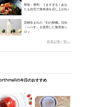
簡単・便利・うますぎる！あな
たも自宅で海幸漬を召し上がれ♪
宮崎生まれの『幻の柑橘』日向
「へべす」を使用した無添加シ
ロッ...
新着記事一覧へ
orthmallの今日のおすすめ