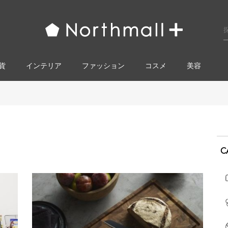
貨
インテリア
ファッション
コスメ​
美容
C