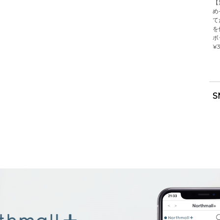
【
め
て
を
ボ
¥3
S