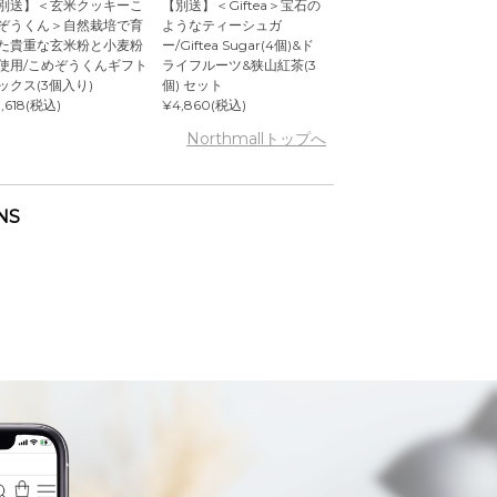
別送】＜玄米クッキーこ
【別送】＜Giftea＞宝石の
ぞうくん＞自然栽培で育
ようなティーシュガ
た貴重な玄米粉と小麦粉
ー/Giftea Sugar(4個)&ド
使用/こめぞうくんギフト
ライフルーツ&狭山紅茶(3
ックス(3個入り)
個) セット
,618(税込)
¥4,860(税込)
Northmallトップへ
NS