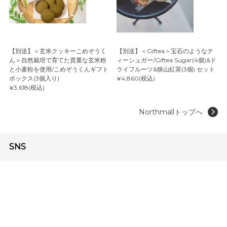
【別送】＜玄米クッキーこめぞうく
【別送】＜Giftea＞宝石のようなテ
ん＞自然栽培で育てた貴重な玄米粉
ィーシュガー/Giftea Sugar(4個)&ド
と小麦粉を使用/こめぞうくんギフト
ライフルーツ&狭山紅茶(3個) セット
ボックス(3個入り)
¥4,860(税込)
¥3,618(税込)
Northmallトップへ
SNS