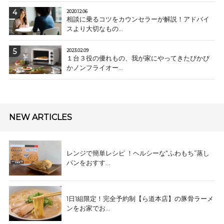
2020.12.06
相談に乗るコツをカウンセラーが解説！アドバイ
スより大切なもの...
2023.02.09
１台３役の優れもの、我が家にやってきたぴかぴ
かノンフライオー...
NEW ARTICLES
レンジで簡単レシピ ！ヘルシーな“ふわもち”蒸し
パンをおすす...
1日1組限定！完全予約制【ら道本店】の豚骨ラーメ
ンをお家でお...