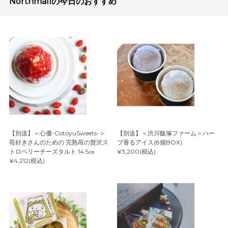
Northmallの今日のおすすめ
【別送】＜心優-CotoyuSweets-＞
【別送】＜渋川飯塚ファーム＞ハー
苺好きさんのための 完熟苺の贅沢ス
ブ香るアイス(8個BOX)
トロベリーチーズタルト 14.5㎝
¥3,200(税込)
¥4,212(税込)