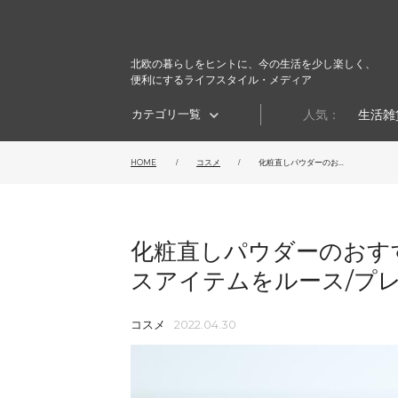
北欧の暮らしをヒントに、今の生活を少し楽しく、
便利にするライフスタイル・メディア
カテゴリ一覧
人気：
生活雑
HOME
コスメ​
化粧直しパウダーのお...
化粧直しパウダーのおす
スアイテムをルース/プ
コスメ​
2022.04.30