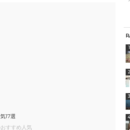
R
気17選
のおすすめ人気