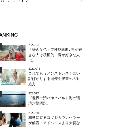
ANKING
2020.11.01
「好きな色」で性格診断♪赤が好
きな人は積極的！青が好きな人
は...
2020.10.14
これでもうノンストレス！言い
訳ばかりする同僚や後輩への対
処方...
2021.08.11
『世界一汚い海？バルト海の環
境汚染問題』
2020.12.06
相談に乗るコツをカウンセラー
が解説！アドバイスより大切な