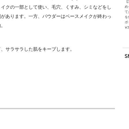
【
め
メイクの一部として使い、毛穴、くすみ、シミなどをし
て
割があります。一方、パウダーはベースメイクが終わっ
を
ボ
的。
¥3
て、サラサラした肌をキープします。
S