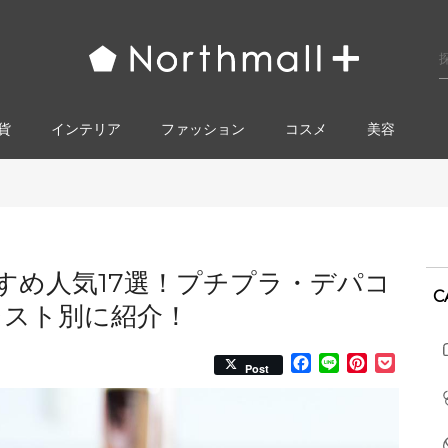
貨
インテリア
ファッション
コスメ​
美容
すめ人気17選！プチプラ・デパコ
C
レスト別に紹介！
Facebook
Line
Pinterest
Pocke
Post