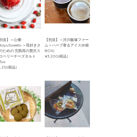
別送】＜心優-
【別送】＜渋川飯塚ファー
otoyuSweets-＞苺好きさ
ム＞ハーブ香るアイス(8個
のための 完熟苺の贅沢ス
BOX)
ロベリーチーズタルト
¥3,200(税込)
.5㎝
,212(税込)