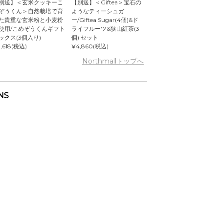
別送】＜玄米クッキーこ
【別送】＜Giftea＞宝石の
ぞうくん＞自然栽培で育
ようなティーシュガ
た貴重な玄米粉と小麦粉
ー/Giftea Sugar(4個)&ド
使用/こめぞうくんギフト
ライフルーツ&狭山紅茶(3
ックス(3個入り)
個) セット
,618(税込)
¥4,860(税込)
Northmallトップへ
NS