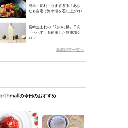
簡単・便利・うますぎる！あな
たも自宅で海幸漬を召し上がれ♪
宮崎生まれの『幻の柑橘』日向
「へべす」を使用した無添加シ
ロッ...
新着記事一覧へ
orthmallの今日のおすすめ