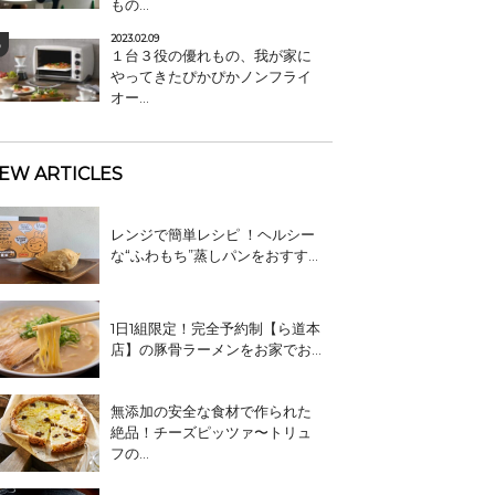
もの...
2023.02.09
１台３役の優れもの、我が家に
やってきたぴかぴかノンフライ
オー...
EW ARTICLES
レンジで簡単レシピ ！ヘルシー
な“ふわもち”蒸しパンをおすす...
1日1組限定！完全予約制【ら道本
店】の豚骨ラーメンをお家でお...
無添加の安全な食材で作られた
絶品！チーズピッツァ〜トリュ
フの...