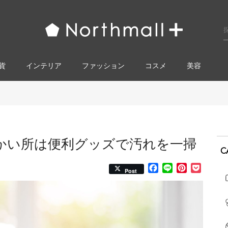
貨
インテリア
ファッション
コスメ​
美容
かい所は便利グッズで汚れを一掃
C
Facebook
Line
Pinterest
Pocke
Post