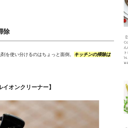
掃除
【
C
ん
ト
洗剤を使い分けるのはちょっと面倒。
キッチンの掃除は
14
¥4
ラルイオンクリーナー】