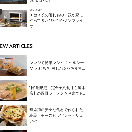
境汚染問題』
2023.02.09
１台３役の優れもの、我が家に
やってきたぴかぴかノンフライ
オー...
EW ARTICLES
レンジで簡単レシピ ！ヘルシー
な“ふわもち”蒸しパンをおすす...
1日1組限定！完全予約制【ら道本
店】の豚骨ラーメンをお家でお...
無添加の安全な食材で作られた
絶品！チーズピッツァ〜トリュ
フの...