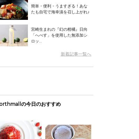
簡単・便利・うますぎる！あな
たも自宅で海幸漬を召し上がれ♪
宮崎生まれの『幻の柑橘』日向
「へべす」を使用した無添加シ
ロッ...
新着記事一覧へ
orthmallの今日のおすすめ