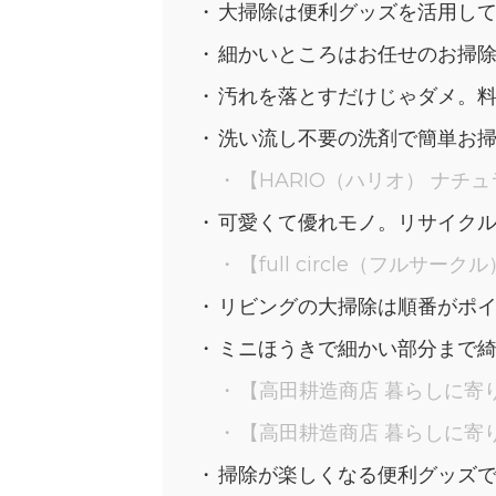
大掃除は便利グッズを活用し
細かいところはお任せのお掃
汚れを落とすだけじゃダメ。
洗い流し不要の洗剤で簡単お
【HARIO（ハリオ） ナチ
可愛くて優れモノ。リサイク
【full circle（フル
リビングの大掃除は順番がポ
ミニほうきで細かい部分まで
【高田耕造商店 暮らしに寄
【高田耕造商店 暮らしに寄
掃除が楽しくなる便利グッズ