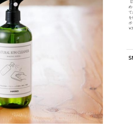
【
め
て
を
ボ
¥3
S