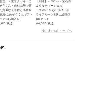
別送】＜玄米クッキーこ
【別送】＜Giftea＞宝石の
ぞうくん＞自然栽培で育
ようなティーシュガ
た貴重な玄米粉と小麦粉
ー/Giftea Sugar(4個)&ド
使用/こめぞうくんギフト
ライフルーツ&狭山紅茶(3
ックス(3個入り)
個) セット
,618(税込)
¥4,860(税込)
Northmallトップへ
NS