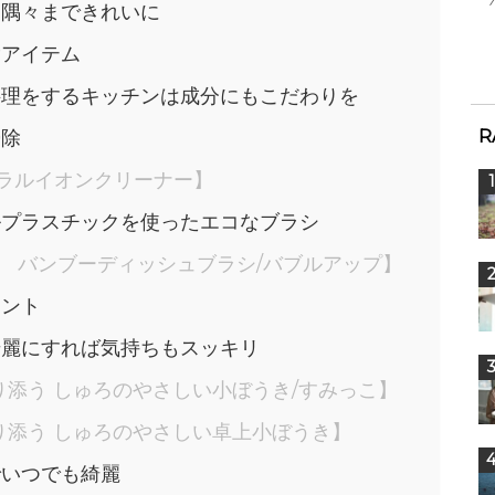
て隅々まできれいに
除アイテム
料理をするキッチンは成分にもこだわりを
R
掃除
ュラルイオンクリーナー】
ルプラスチックを使ったエコなブラシ
サークル） バンブーディッシュブラシ/バブルアップ】
イント
綺麗にすれば気持ちもスッキリ
り添う しゅろのやさしい小ぼうき/すみっこ】
り添う しゅろのやさしい卓上小ぼうき】
でいつでも綺麗