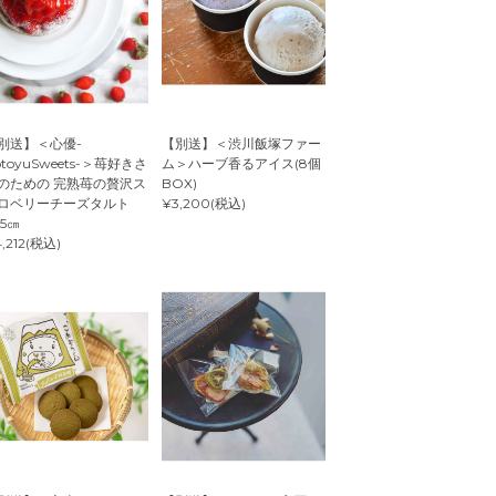
別送】＜心優-
【別送】＜渋川飯塚ファー
otoyuSweets-＞苺好きさ
ム＞ハーブ香るアイス(8個
のための 完熟苺の贅沢ス
BOX)
ロベリーチーズタルト
¥3,200(税込)
.5㎝
,212(税込)