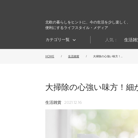
北欧の暮らしをヒントに、今の生活を少し楽しく、
便利にするライフスタイル・メディア
カテゴリ一覧
人気：
生活雑
HOME
生活雑貨
大掃除の心強い味方！...
大掃除の心強い味方！細
生活雑貨
2021.12.16