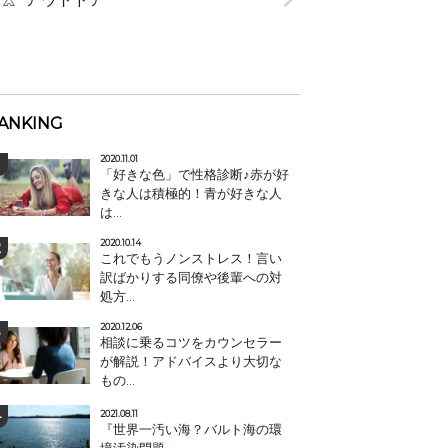
ANKING
2020.11.01
「好きな色」で性格診断♪赤が好
きな人は積極的！青が好きな人
は...
2020.10.14
これでもうノンストレス！言い
訳ばかりする同僚や後輩への対
処方...
2020.12.06
相談に乗るコツをカウンセラー
が解説！アドバイスより大切な
もの...
2021.08.11
『世界一汚い海？バルト海の環