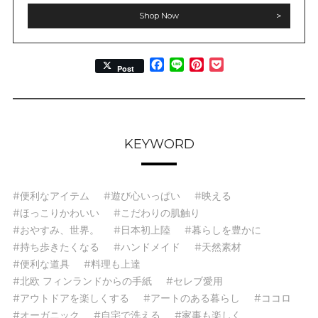
Shop Now
Facebook
Line
Pinterest
Pocket
Post
KEYWORD
#便利なアイテム
#遊び心いっぱい
#映える
#ほっこりかわいい
#こだわりの肌触り
#おやすみ、世界。
#日本初上陸
#暮らしを豊かに
#持ち歩きたくなる
#ハンドメイド
#天然素材
#便利な道具
#料理も上達
#北欧 フィンランドからの手紙
#セレブ愛用
#アウトドアを楽しくする
#アートのある暮らし
#ココロ
#オーガニック
#自宅で洗える
#家事も楽しく