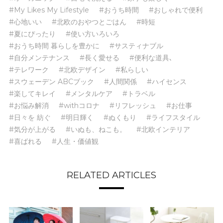
#My Likes My Lifestyle
#おうち時間
#おしゃれで便利
#心地いい
#北欧のおやつとごはん
#時短
#夏にぴったり
#使い方いろいろ
#おうち時間 暮らしを豊かに
#サスティナブル
#自分メンテナンス
#長く愛せる
#便利な道具､
#テレワーク
#北欧デザイン
#私らしい
#スウェーデン ABCブック
#人間関係
#ハイセンス
#楽してキレイ
#メンタルケア
#トラベル
#お悩み解消
#withコロナ
#リフレッシュ
#お仕事
#日々を 紡ぐ
#明日輝く
#ぬくもり
#ライフスタイル
#気分が上がる
#いぬも、ねこも。
#北欧インテリア
#喜ばれる
#人生・価値観
RELATED ARTICLES