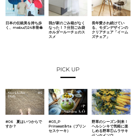
日本の伝統美を持ち歩
我が家のごみ箱がなく
長年愛され続けてい
く、mabuの24本骨傘
なった！？分別ごみ袋
る、モダンデザインの
ホルダールーチェのス
クリアチェア「イーム
スメ
ズチェア」
PICK UP
#06 夏はいつからで
#03_P
野草のシーズン到来！
すか？
Prinsesstårta（プリン
ヘルシンキで気軽に楽
セスケーキ）
しめる野草①ムラサキ
ベンケイソウ