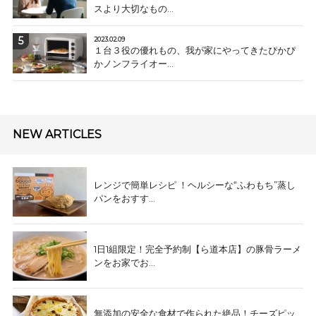
スより大切なもの...
2023.02.09
１台３役の優れもの、我が家にやってきたぴかぴ
かノンフライオー...
NEW ARTICLES
レンジで簡単レシピ ！ヘルシーな“ふわもち”蒸し
パンをおすす...
1日1組限定！完全予約制【ら道本店】の豚骨ラーメ
ンをお家でお...
無添加の安全な食材で作られた絶品！チーズピッ