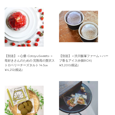
【別送】＜心優-CotoyuSweets-＞
【別送】＜渋川飯塚ファーム＞ハー
苺好きさんのための 完熟苺の贅沢ス
ブ香るアイス(8個BOX)
トロベリーチーズタルト 14.5㎝
¥3,200(税込)
¥4,212(税込)