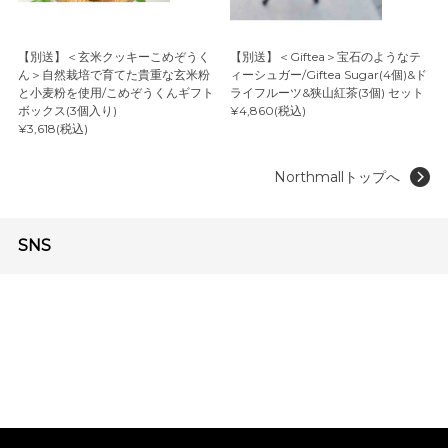
【別送】＜玄米クッキーこめぞうく
【別送】＜Giftea＞宝石のようなテ
ん＞自然栽培で育てた貴重な玄米粉
ィーシュガー/Giftea Sugar(4個)&ド
と小麦粉を使用/こめぞうくんギフト
ライフルーツ&狭山紅茶(3個) セット
ボックス(3個入り)
¥4,860(税込)
¥3,618(税込)
Northmallトップへ
SNS