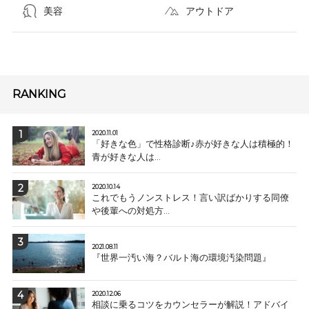
美容
アウトドア
RANKING
2020.11.01
「好きな色」で性格診断♪赤が好きな人は積極的！
青が好きな人は...
2020.10.14
これでもうノンストレス！言い訳ばかりする同僚
や後輩への対処方...
2021.08.11
『世界一汚い海？バルト海の環境汚染問題』
2020.12.06
相談に乗るコツをカウンセラーが解説！アドバイ