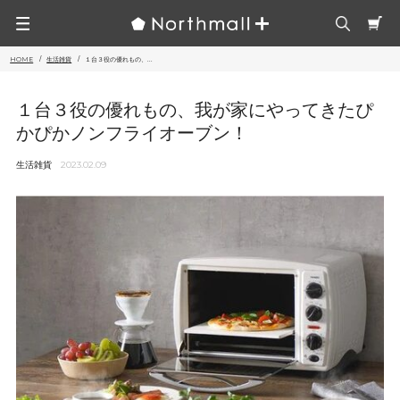
HOME
生活雑貨
１台３役の優れもの、...
１台３役の優れもの、我が家にやってきたぴ
かぴかノンフライオーブン！
生活雑貨
2023.02.09