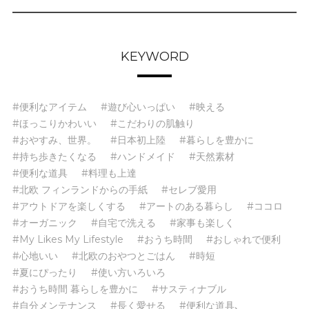
KEYWORD
#便利なアイテム
#遊び心いっぱい
#映える
#ほっこりかわいい
#こだわりの肌触り
#おやすみ、世界。
#日本初上陸
#暮らしを豊かに
#持ち歩きたくなる
#ハンドメイド
#天然素材
#便利な道具
#料理も上達
#北欧 フィンランドからの手紙
#セレブ愛用
#アウトドアを楽しくする
#アートのある暮らし
#ココロ
#オーガニック
#自宅で洗える
#家事も楽しく
#My Likes My Lifestyle
#おうち時間
#おしゃれで便利
#心地いい
#北欧のおやつとごはん
#時短
#夏にぴったり
#使い方いろいろ
#おうち時間 暮らしを豊かに
#サスティナブル
#自分メンテナンス
#長く愛せる
#便利な道具､