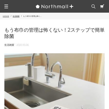
HOME
生活雑貨
もう布巾の管理は怖く...
もう布巾の管理は怖くない！2ステップで簡単
除菌
生活雑貨
2020.10.26