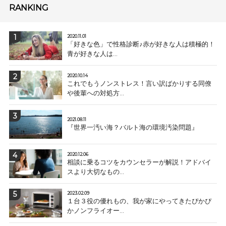
RANKING
2020.11.01
「好きな色」で性格診断♪赤が好きな人は積極的！
青が好きな人は...
2020.10.14
これでもうノンストレス！言い訳ばかりする同僚
や後輩への対処方...
2021.08.11
『世界一汚い海？バルト海の環境汚染問題』
2020.12.06
相談に乗るコツをカウンセラーが解説！アドバイ
スより大切なもの...
2023.02.09
１台３役の優れもの、我が家にやってきたぴかぴ
かノンフライオー...