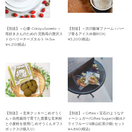
【別送】＜心優-CotoyuSweets-＞
【別送】＜渋川飯塚ファーム＞ハー
苺好きさんのための 完熟苺の贅沢ス
ブ香るアイス(8個BOX)
トロベリーチーズタルト 14.5㎝
¥3,200(税込)
¥4,212(税込)
【別送】＜玄米クッキーこめぞうく
【別送】＜Giftea＞宝石のようなテ
ん＞自然栽培で育てた貴重な玄米粉
ィーシュガー/Giftea Sugar(4個)&ド
と小麦粉を使用/こめぞうくんギフト
ライフルーツ&狭山紅茶(3個) セット
ボックス(3個入り)
¥4,860(税込)