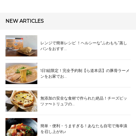
NEW ARTICLES
レンジで簡単レシピ ！ヘルシーな“ふわもち”蒸し
パンをおすす...
1日1組限定！完全予約制【ら道本店】の豚骨ラーメ
ンをお家でお...
無添加の安全な食材で作られた絶品！チーズピッ
ツァ〜トリュフの...
簡単・便利・うますぎる！あなたも自宅で海幸漬
を召し上がれ♪