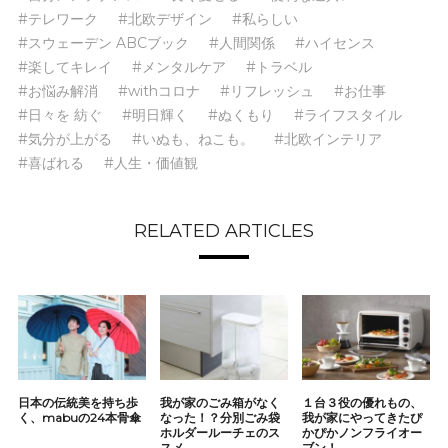
#テレワーク
#北欧デザイン
#私らしい
#スウェーデン ABCブック
#人間関係
#ハイセンス
#楽してキレイ
#メンタルケア
#トラベル
#お悩み解消
#withコロナ
#リフレッシュ
#お仕事
#日々を 紡ぐ
#明日輝く
#ぬくもり
#ライフスタイル
#気分が上がる
#いぬも、ねこも。
#北欧インテリア
#喜ばれる
#人生・価値観
RELATED ARTICLES
日本の伝統美を持ち歩
我が家のごみ箱がなく
１台３役の優れもの、
く、mabuの24本骨傘
なった！？分別ごみ袋
我が家にやってきたぴ
ホルダールーチェのス
かぴかノンフライオー
スメ
ブン！