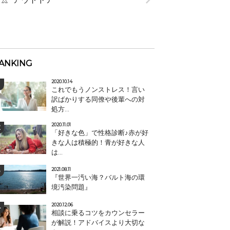
ANKING
2020.10.14
これでもうノンストレス！言い
訳ばかりする同僚や後輩への対
処方...
2020.11.01
「好きな色」で性格診断♪赤が好
きな人は積極的！青が好きな人
は...
2021.08.11
『世界一汚い海？バルト海の環
境汚染問題』
2020.12.06
相談に乗るコツをカウンセラー
が解説！アドバイスより大切な