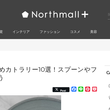
貨
インテリア
ファッション
コスメ​
美容
めカトラリー10選！スプーンやフ
C
う
Facebook
Line
Pinterest
Pocke
Post