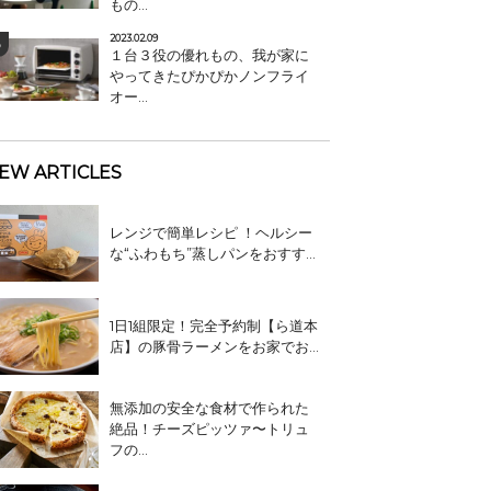
もの...
2023.02.09
１台３役の優れもの、我が家に
やってきたぴかぴかノンフライ
オー...
EW ARTICLES
レンジで簡単レシピ ！ヘルシー
な“ふわもち”蒸しパンをおすす...
1日1組限定！完全予約制【ら道本
店】の豚骨ラーメンをお家でお...
無添加の安全な食材で作られた
絶品！チーズピッツァ〜トリュ
フの...