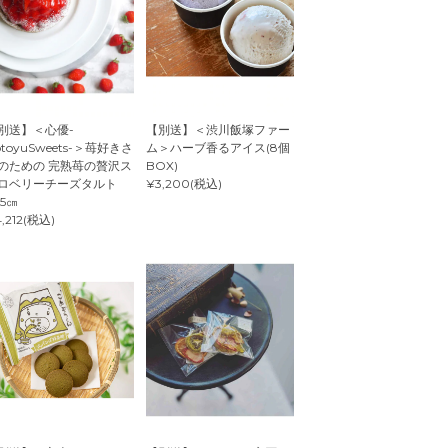
別送】＜心優-
【別送】＜渋川飯塚ファー
otoyuSweets-＞苺好きさ
ム＞ハーブ香るアイス(8個
のための 完熟苺の贅沢ス
BOX)
ロベリーチーズタルト
¥3,200(税込)
.5㎝
,212(税込)