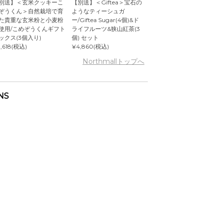
別送】＜玄米クッキーこ
【別送】＜Giftea＞宝石の
ぞうくん＞自然栽培で育
ようなティーシュガ
た貴重な玄米粉と小麦粉
ー/Giftea Sugar(4個)&ド
使用/こめぞうくんギフト
ライフルーツ&狭山紅茶(3
ックス(3個入り)
個) セット
,618(税込)
¥4,860(税込)
Northmallトップへ
NS