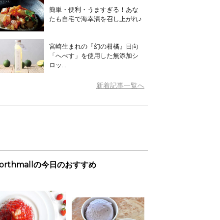
簡単・便利・うますぎる！あな
たも自宅で海幸漬を召し上がれ♪
宮崎生まれの『幻の柑橘』日向
「へべす」を使用した無添加シ
ロッ...
新着記事一覧へ
orthmallの今日のおすすめ