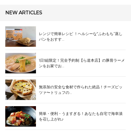
NEW ARTICLES
レンジで簡単レシピ ！ヘルシーな“ふわもち”蒸し
パンをおすす...
1日1組限定！完全予約制【ら道本店】の豚骨ラーメ
ンをお家でお...
無添加の安全な食材で作られた絶品！チーズピッ
ツァ〜トリュフの...
簡単・便利・うますぎる！あなたも自宅で海幸漬
を召し上がれ♪