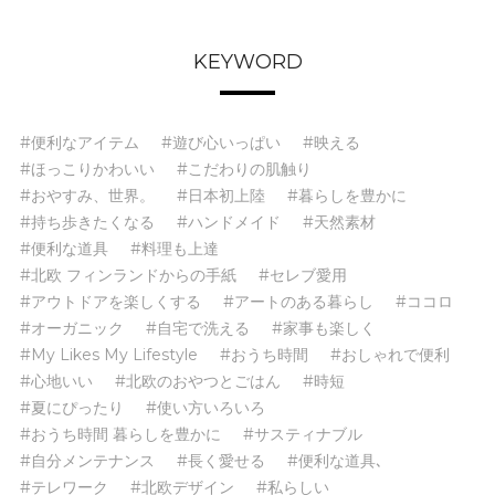
KEYWORD
#便利なアイテム
#遊び心いっぱい
#映える
#ほっこりかわいい
#こだわりの肌触り
#おやすみ、世界。
#日本初上陸
#暮らしを豊かに
#持ち歩きたくなる
#ハンドメイド
#天然素材
#便利な道具
#料理も上達
#北欧 フィンランドからの手紙
#セレブ愛用
#アウトドアを楽しくする
#アートのある暮らし
#ココロ
#オーガニック
#自宅で洗える
#家事も楽しく
#My Likes My Lifestyle
#おうち時間
#おしゃれで便利
#心地いい
#北欧のおやつとごはん
#時短
#夏にぴったり
#使い方いろいろ
#おうち時間 暮らしを豊かに
#サスティナブル
#自分メンテナンス
#長く愛せる
#便利な道具､
#テレワーク
#北欧デザイン
#私らしい