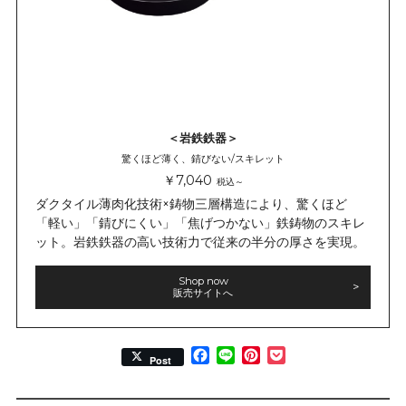
＜岩鉄鉄器＞
驚くほど薄く、錆びない/スキレット
￥7,040
税込～
ダクタイル薄肉化技術×鋳物三層構造により、驚くほど
「軽い」「錆びにくい」「焦げつかない」鉄鋳物のスキレ
ット。岩鉄鉄器の高い技術力で従来の半分の厚さを実現。
Shop now
販売サイトへ
Facebook
Line
Pinterest
Pocket
Post