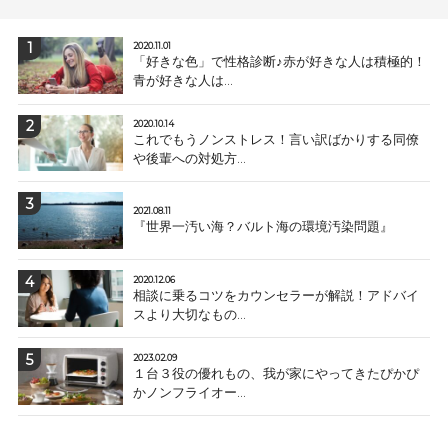
2020.11.01
「好きな色」で性格診断♪赤が好きな人は積極的！
青が好きな人は...
2020.10.14
これでもうノンストレス！言い訳ばかりする同僚
や後輩への対処方...
2021.08.11
『世界一汚い海？バルト海の環境汚染問題』
2020.12.06
相談に乗るコツをカウンセラーが解説！アドバイ
スより大切なもの...
2023.02.09
１台３役の優れもの、我が家にやってきたぴかぴ
かノンフライオー...