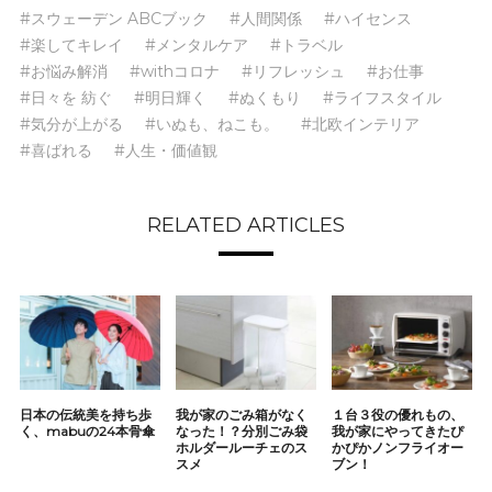
#スウェーデン ABCブック
#人間関係
#ハイセンス
#楽してキレイ
#メンタルケア
#トラベル
#お悩み解消
#withコロナ
#リフレッシュ
#お仕事
#日々を 紡ぐ
#明日輝く
#ぬくもり
#ライフスタイル
#気分が上がる
#いぬも、ねこも。
#北欧インテリア
#喜ばれる
#人生・価値観
RELATED ARTICLES
日本の伝統美を持ち歩
我が家のごみ箱がなく
１台３役の優れもの、
く、mabuの24本骨傘
なった！？分別ごみ袋
我が家にやってきたぴ
ホルダールーチェのス
かぴかノンフライオー
スメ
ブン！