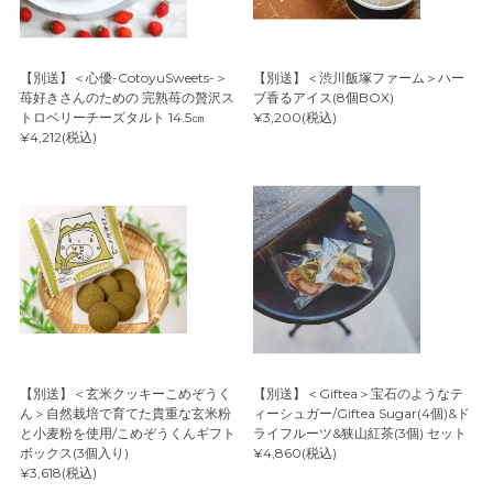
【別送】＜心優-CotoyuSweets-＞
【別送】＜渋川飯塚ファーム＞ハー
苺好きさんのための 完熟苺の贅沢ス
ブ香るアイス(8個BOX)
トロベリーチーズタルト 14.5㎝
¥3,200(税込)
¥4,212(税込)
【別送】＜玄米クッキーこめぞうく
【別送】＜Giftea＞宝石のようなテ
ん＞自然栽培で育てた貴重な玄米粉
ィーシュガー/Giftea Sugar(4個)&ド
と小麦粉を使用/こめぞうくんギフト
ライフルーツ&狭山紅茶(3個) セット
ボックス(3個入り)
¥4,860(税込)
¥3,618(税込)