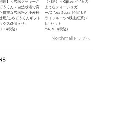
別送】＜玄米クッキーこ
【別送】＜Giftea＞宝石の
ぞうくん＞自然栽培で育
ようなティーシュガ
た貴重な玄米粉と小麦粉
ー/Giftea Sugar(4個)&ド
使用/こめぞうくんギフト
ライフルーツ&狭山紅茶(3
ックス(3個入り)
個) セット
,618(税込)
¥4,860(税込)
Northmallトップへ
NS