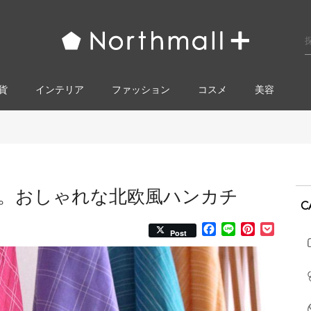
貨
インテリア
ファッション
コスメ​
美容
。おしゃれな北欧風ハンカチ
C
Facebook
Line
Pinterest
Pocke
Post