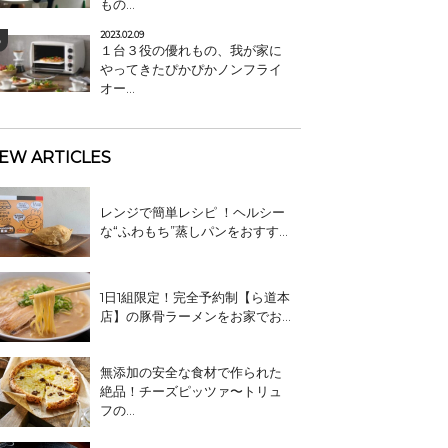
もの...
2023.02.09
１台３役の優れもの、我が家に
やってきたぴかぴかノンフライ
オー...
EW ARTICLES
レンジで簡単レシピ ！ヘルシー
な“ふわもち”蒸しパンをおすす...
1日1組限定！完全予約制【ら道本
店】の豚骨ラーメンをお家でお...
無添加の安全な食材で作られた
絶品！チーズピッツァ〜トリュ
フの...