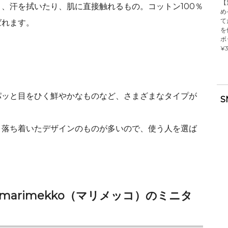
【
、汗を拭いたり、肌に直接触れるもの。コットン100％
め
て
ばれます。
を
ボ
¥3
パッと目をひく鮮やかなものなど、さまざまなタイプが
S
、落ち着いたデザインのものが多いので、使う人を選ば
arimekko（マリメッコ）のミニタ