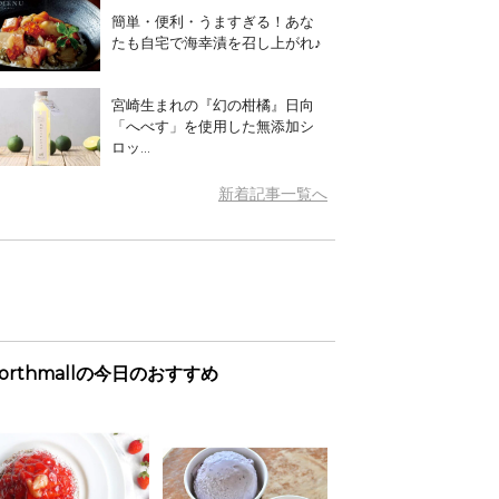
簡単・便利・うますぎる！あな
たも自宅で海幸漬を召し上がれ♪
宮崎生まれの『幻の柑橘』日向
「へべす」を使用した無添加シ
ロッ...
新着記事一覧へ
orthmallの今日のおすすめ