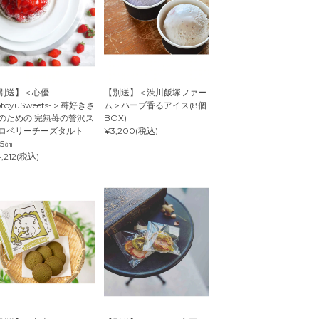
別送】＜心優-
【別送】＜渋川飯塚ファー
otoyuSweets-＞苺好きさ
ム＞ハーブ香るアイス(8個
のための 完熟苺の贅沢ス
BOX)
ロベリーチーズタルト
¥3,200(税込)
.5㎝
,212(税込)