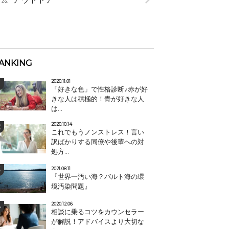
ANKING
2020.11.01
「好きな色」で性格診断♪赤が好
きな人は積極的！青が好きな人
は...
2020.10.14
これでもうノンストレス！言い
訳ばかりする同僚や後輩への対
処方...
2021.08.11
『世界一汚い海？バルト海の環
境汚染問題』
2020.12.06
相談に乗るコツをカウンセラー
が解説！アドバイスより大切な