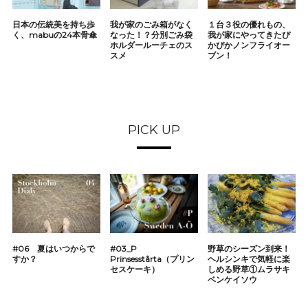
日本の伝統美を持ち歩
我が家のごみ箱がなく
１台３役の優れもの、
く、mabuの24本骨傘
なった！？分別ごみ袋
我が家にやってきたぴ
ホルダールーチェのス
かぴかノンフライオー
スメ
ブン！
PICK UP
#06 夏はいつからで
#03_P
野草のシーズン到来！
すか？
Prinsesstårta（プリン
ヘルシンキで気軽に楽
セスケーキ）
しめる野草①ムラサキ
ベンケイソウ