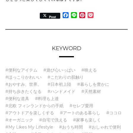
Facebook
Line
Pinterest
Pocket
Post
KEYWORD
#便利なアイテム
#遊び心いっぱい
#映える
#ほっこりかわいい
#こだわりの肌触り
#おやすみ、世界。
#日本初上陸
#暮らしを豊かに
#持ち歩きたくなる
#ハンドメイド
#天然素材
#便利な道具
#料理も上達
#北欧 フィンランドからの手紙
#セレブ愛用
#アウトドアを楽しくする
#アートのある暮らし
#ココロ
#オーガニック
#自宅で洗える
#家事も楽しく
#My Likes My Lifestyle
#おうち時間
#おしゃれで便利