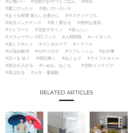
#心地いい
#北欧のおやつとごはん
#時短
#夏にぴったり
#使い方いろいろ
#おうち時間 暮らしを豊かに
#サスティナブル
#自分メンテナンス
#長く愛せる
#便利な道具､
#テレワーク
#北欧デザイン
#私らしい
#スウェーデン ABCブック
#人間関係
#ハイセンス
#楽してキレイ
#メンタルケア
#トラベル
#お悩み解消
#withコロナ
#リフレッシュ
#お仕事
#日々を 紡ぐ
#明日輝く
#ぬくもり
#ライフスタイル
#気分が上がる
#いぬも、ねこも。
#北欧インテリア
#喜ばれる
#人生・価値観
RELATED ARTICLES