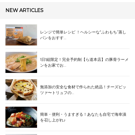
NEW ARTICLES
レンジで簡単レシピ ！ヘルシーな“ふわもち”蒸し
パンをおすす...
1日1組限定！完全予約制【ら道本店】の豚骨ラーメ
ンをお家でお...
無添加の安全な食材で作られた絶品！チーズピッ
ツァ〜トリュフの...
簡単・便利・うますぎる！あなたも自宅で海幸漬
を召し上がれ♪