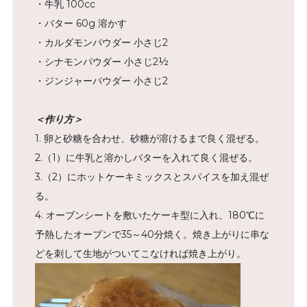
・牛乳 100cc
・バター 60g 溶かす
・カルダモンパウダー 小さじ2
・シナモンパウダー 小さじ2½
・ジンジャーパウダー 小さじ2
＜作り方＞
1. 卵と砂糖を合わせ、砂糖が溶けるまで良く混ぜる。
2.（1）に牛乳と溶かしバターを入れて良く混ぜる。
3.（2）にホットケーキミックスとスパイスを加え混ぜ
る。
4. オーブンシートを敷いたケーキ型に入れ、180℃に
予熱したオーブンで35～40分焼く。焼き上がりに串な
どを刺して生地がついてこなければ焼き上がり。