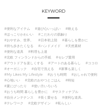
KEYWORD
#便利なアイテム
#遊び心いっぱい
#映える
#ほっこりかわいい
#こだわりの肌触り
#おやすみ、世界。
#日本初上陸
#暮らしを豊かに
#持ち歩きたくなる
#ハンドメイド
#天然素材
#便利な道具
#料理も上達
#北欧 フィンランドからの手紙
#セレブ愛用
#アウトドアを楽しくする
#アートのある暮らし
#ココロ
#オーガニック
#自宅で洗える
#家事も楽しく
#My Likes My Lifestyle
#おうち時間
#おしゃれで便利
#心地いい
#北欧のおやつとごはん
#時短
#夏にぴったり
#使い方いろいろ
#おうち時間 暮らしを豊かに
#サスティナブル
#自分メンテナンス
#長く愛せる
#便利な道具､
#テレワーク
#北欧デザイン
#私らしい