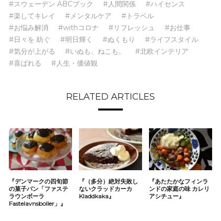
#スウェーデン ABCブック
#人間関係
#ハイセンス
#楽してキレイ
#メンタルケア
#トラベル
#お悩み解消
#withコロナ
#リフレッシュ
#お仕事
#日々を 紡ぐ
#明日輝く
#ぬくもり
#ライフスタイル
#気分が上がる
#いぬも、ねこも。
#北欧インテリア
#喜ばれる
#人生・価値観
RELATED ARTICLES
『デンマークの四旬節
『（多分）絶対失敗し
『あたたかなフィンラ
の菓子パン「ファステ
ないクラッドカーカ
ンドの家庭の味 カレリ
ラウンボーラ
Kladdkaka』
アシチュー』
Fastelavnsboller」』