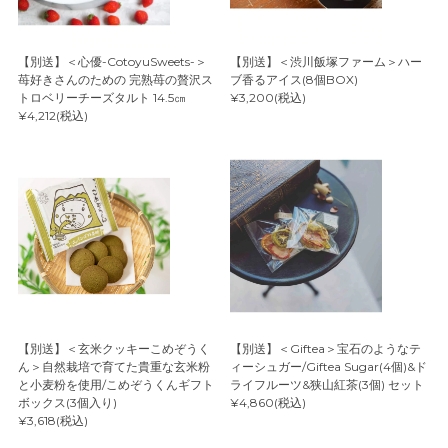
【別送】＜心優-CotoyuSweets-＞
【別送】＜渋川飯塚ファーム＞ハー
苺好きさんのための 完熟苺の贅沢ス
ブ香るアイス(8個BOX)
トロベリーチーズタルト 14.5㎝
¥3,200(税込)
¥4,212(税込)
【別送】＜玄米クッキーこめぞうく
【別送】＜Giftea＞宝石のようなテ
ん＞自然栽培で育てた貴重な玄米粉
ィーシュガー/Giftea Sugar(4個)&ド
と小麦粉を使用/こめぞうくんギフト
ライフルーツ&狭山紅茶(3個) セット
ボックス(3個入り)
¥4,860(税込)
¥3,618(税込)