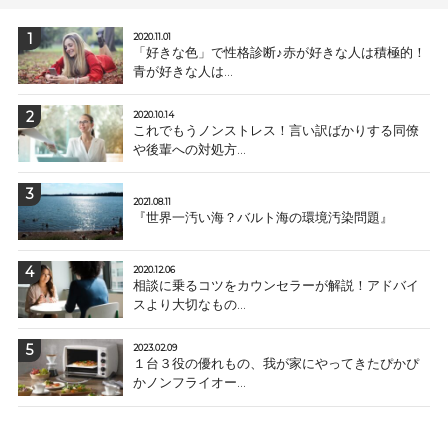
2020.11.01
「好きな色」で性格診断♪赤が好きな人は積極的！
青が好きな人は...
2020.10.14
これでもうノンストレス！言い訳ばかりする同僚
や後輩への対処方...
2021.08.11
『世界一汚い海？バルト海の環境汚染問題』
2020.12.06
相談に乗るコツをカウンセラーが解説！アドバイ
スより大切なもの...
2023.02.09
１台３役の優れもの、我が家にやってきたぴかぴ
かノンフライオー...