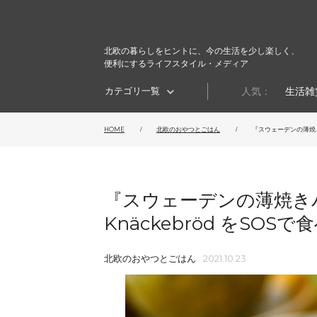
北欧の暮らしをヒントに、今の生活を少し楽しく、
便利にするライフスタイル・メディア
カテゴリ一覧
人気：
生活雑
HOME
北欧のおやつとごはん
『スウェーデンの薄焼..
『スウェーデンの薄焼き
Knäckebröd をSOS
北欧のおやつとごはん
2021.10.23