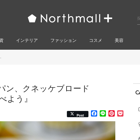
貨
インテリア
ファッション
コスメ​
美容
.
パン、クネッケブロード
C
で食べよう』
Facebook
Line
Pinterest
Pocke
Post