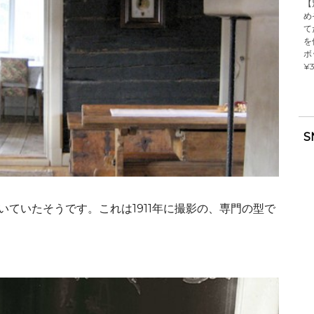
【
め
て
を
ボ
¥3
S
いていたそうです。これは1911年に撮影の、専門の型で
。