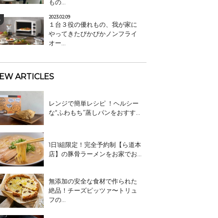
もの...
2023.02.09
１台３役の優れもの、我が家に
やってきたぴかぴかノンフライ
オー...
EW ARTICLES
レンジで簡単レシピ ！ヘルシー
な“ふわもち”蒸しパンをおすす...
1日1組限定！完全予約制【ら道本
店】の豚骨ラーメンをお家でお...
無添加の安全な食材で作られた
絶品！チーズピッツァ〜トリュ
フの...