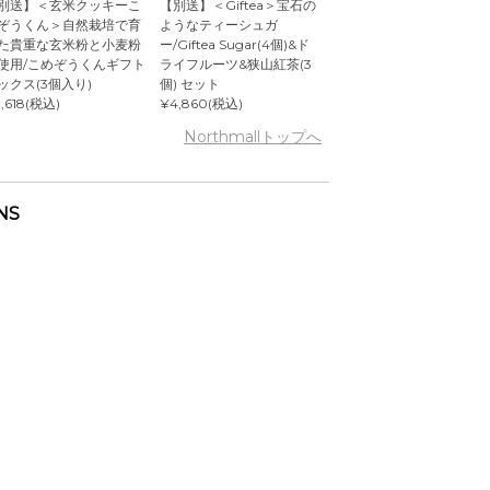
別送】＜玄米クッキーこ
【別送】＜Giftea＞宝石の
ぞうくん＞自然栽培で育
ようなティーシュガ
た貴重な玄米粉と小麦粉
ー/Giftea Sugar(4個)&ド
使用/こめぞうくんギフト
ライフルーツ&狭山紅茶(3
ックス(3個入り)
個) セット
,618(税込)
¥4,860(税込)
Northmallトップへ
NS