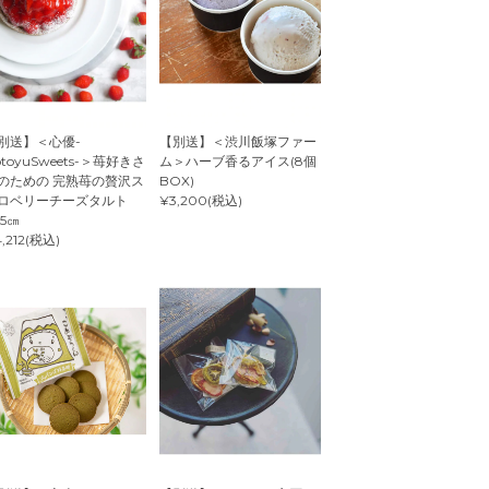
別送】＜心優-
【別送】＜渋川飯塚ファー
otoyuSweets-＞苺好きさ
ム＞ハーブ香るアイス(8個
のための 完熟苺の贅沢ス
BOX)
ロベリーチーズタルト
¥3,200(税込)
.5㎝
,212(税込)