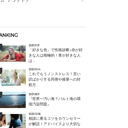
ANKING
2020.11.01
「好きな色」で性格診断♪赤が好
きな人は積極的！青が好きな人
は...
2020.10.14
これでもうノンストレス！言い
訳ばかりする同僚や後輩への対
処方...
2021.08.11
『世界一汚い海？バルト海の環
境汚染問題』
2020.12.06
相談に乗るコツをカウンセラー
が解説！アドバイスより大切な