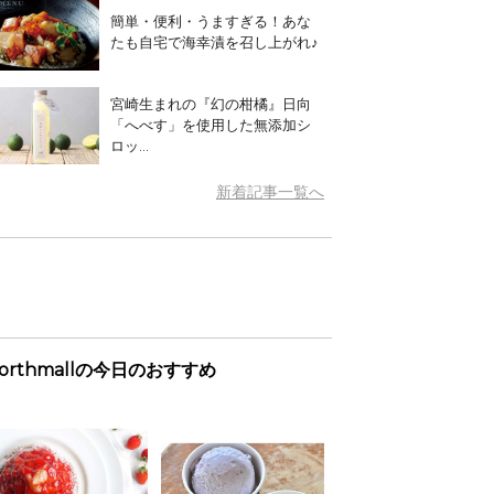
簡単・便利・うますぎる！あな
たも自宅で海幸漬を召し上がれ♪
宮崎生まれの『幻の柑橘』日向
「へべす」を使用した無添加シ
ロッ...
新着記事一覧へ
orthmallの今日のおすすめ