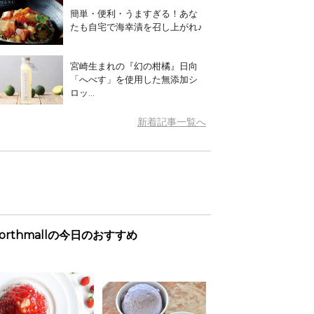
簡単・便利・うますぎる！あな
たも自宅で海幸漬を召し上がれ♪
宮崎生まれの『幻の柑橘』日向
「へべす」を使用した無添加シ
ロッ...
新着記事一覧へ
orthmallの今日のおすすめ