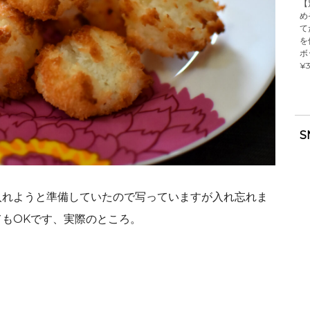
【
め
て
を
ボ
¥3
S
入れようと準備していたので写っていますが入れ忘れま
もOKです、実際のところ。