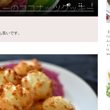
【
も良いです。
C
ん
ト
14
¥4