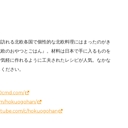
回訪れる北欧各国で個性的な北欧料理にはまったのがき
北欧のおやつとごはん』。材料は日本で手に入るものを
で気軽に作れるように工夫されたレシピが人気。なかな
しください。
20cmd.com/
com/hokuogohan/
utube.com/c/hokuogohan