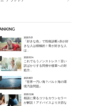
ANKING
2020.11.01
「好きな色」で性格診断♪赤が好
きな人は積極的！青が好きな人
は...
2020.10.14
これでもうノンストレス！言い
訳ばかりする同僚や後輩への対
処方...
2021.08.11
『世界一汚い海？バルト海の環
境汚染問題』
2020.12.06
相談に乗るコツをカウンセラー
が解説！アドバイスより大切な