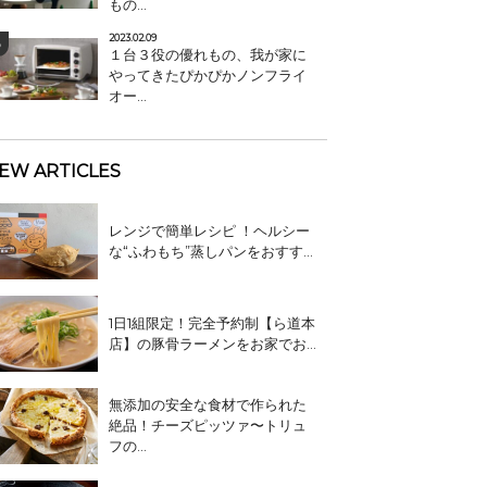
もの...
2023.02.09
１台３役の優れもの、我が家に
やってきたぴかぴかノンフライ
オー...
EW ARTICLES
レンジで簡単レシピ ！ヘルシー
な“ふわもち”蒸しパンをおすす...
1日1組限定！完全予約制【ら道本
店】の豚骨ラーメンをお家でお...
無添加の安全な食材で作られた
絶品！チーズピッツァ〜トリュ
フの...