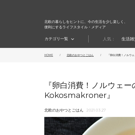
北欧の暮らしをヒントに、今の生活を少し楽しく、
便利にするライフスタイル・メディア
カテゴリ一覧
人気：
生活雑
HOME
北欧のおやつとごはん
『卵白消費！ノルウェ..
『卵白消費！ノルウェー
Kokosmakroner』
北欧のおやつとごはん
2021.03.27