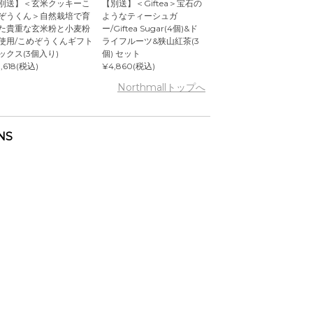
別送】＜玄米クッキーこ
【別送】＜Giftea＞宝石の
ぞうくん＞自然栽培で育
ようなティーシュガ
た貴重な玄米粉と小麦粉
ー/Giftea Sugar(4個)&ド
使用/こめぞうくんギフト
ライフルーツ&狭山紅茶(3
ックス(3個入り)
個) セット
,618(税込)
¥4,860(税込)
Northmallトップへ
NS