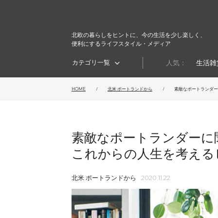
北欧の暮らしをヒントに、今の生活を少し楽しく、
便利にするライフスタイル・メディア
カテゴリ一覧
人気：
生活雑
HOME
北米 ポートランドから
素敵なポートランダー..
素敵なポートランダーに
これからの人生を考えるヒ
北米 ポートランドから
2020.11.22