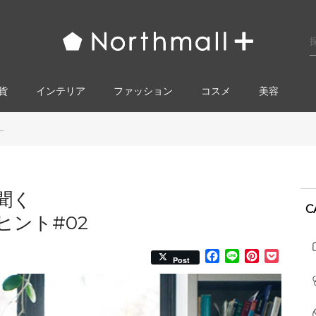
貨
インテリア
ファッション
コスメ​
美容
.
聞く
C
ント#02
Facebook
Line
Pinterest
Pocke
Post