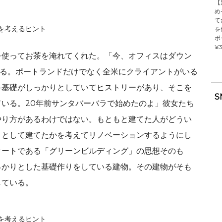
【
め
て
を
ボ
¥3
を使ってお茶を淹れてくれた。「今、オフィスはダウン
いる。ポートランドだけでなく全米にクライアントがいる
―基礎がしっかりとしていてヒストリーがあり、そこを
S
いる。20年前サンタバーバラで始めたのよ」彼女たち
やり方があるわけではない。もともと建てた人がどうい
うとして建てたかを考えてリノベーションするようにし
タートである「グリーンビルディング」の思想そのも
っかりとした基礎作りをしている建物。その建物がそも
している。