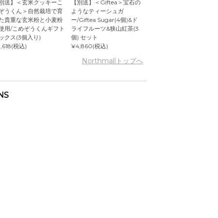
別送】＜玄米クッキーこ
【別送】＜Giftea＞宝石の
ぞうくん＞自然栽培で育
ようなティーシュガ
た貴重な玄米粉と小麦粉
ー/Giftea Sugar(4個)&ド
使用/こめぞうくんギフト
ライフルーツ&狭山紅茶(3
ックス(3個入り)
個) セット
,618(税込)
¥4,860(税込)
Northmallトップへ
NS