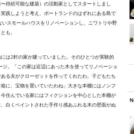
築〜持続可能な建築）の活動家としてスタートしまし
も実践しようと考え、ポートランドのはずれにある島で
ないスモールハウスをリノベーションし、ニワトリや野
ことも。
地には2軒の家が建っていました。そのひとつが実験的
テージ。「この家は近辺にあった木を使ってリノベーショ
である夫がクローゼットを作ってくれたわ。子どもたち
な箱に、宝物を置いていたわね」大きな本棚にはノンフ
、今住んでいる家にはフィクションを中心とした本棚が
N
は、白くペイントされた手作り感あふれる木の壁面がぬ