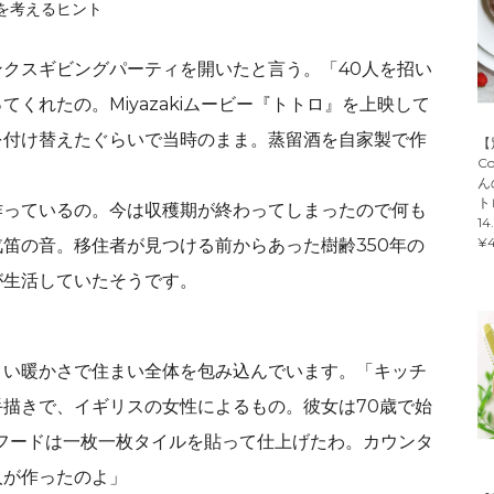
クスギビングパーティを開いたと言う。「40人を招い
くれたの。Miyazakiムービー『トトロ』を上映して
を付け替えたぐらいで当時のまま。蒸留酒を自家製で作
【
C
ん
ト
作っているの。今は収穫期が終わってしまったので何も
14
¥4
笛の音。移住者が見つける前からあった樹齢350年の
が生活していたそうです。
よい暖かさで住まい全体を包み込んでいます。「キッチ
描きで、イギリスの女性によるもの。彼女は70歳で始
フードは一枚一枚タイルを貼って仕上げたわ。カウンタ
人が作ったのよ」