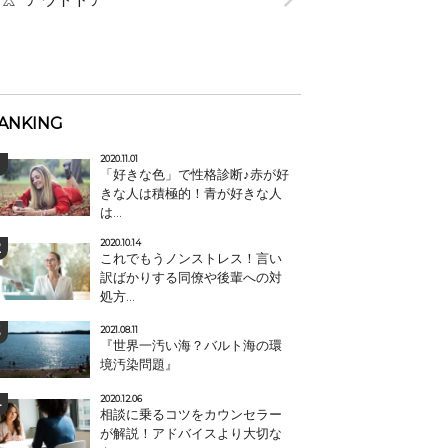
ANKING
2020.11.01
「好きな色」で性格診断♪赤が好
きな人は積極的！青が好きな人
は...
2020.10.14
これでもうノンストレス！言い
訳ばかりする同僚や後輩への対
処方...
2021.08.11
『世界一汚い海？バルト海の環
境汚染問題』
2020.12.06
相談に乗るコツをカウンセラー
が解説！アドバイスより大切な