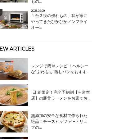
もの...
2023.02.09
１台３役の優れもの、我が家に
やってきたぴかぴかノンフライ
オー...
EW ARTICLES
レンジで簡単レシピ ！ヘルシー
な“ふわもち”蒸しパンをおすす...
1日1組限定！完全予約制【ら道本
店】の豚骨ラーメンをお家でお...
無添加の安全な食材で作られた
絶品！チーズピッツァ〜トリュ
フの...