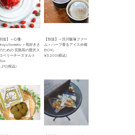
別送】＜心優-
【別送】＜渋川飯塚ファー
otoyuSweets-＞苺好きさ
ム＞ハーブ香るアイス(8個
のための 完熟苺の贅沢ス
BOX)
ロベリーチーズタルト
¥3,200(税込)
.5㎝
,212(税込)