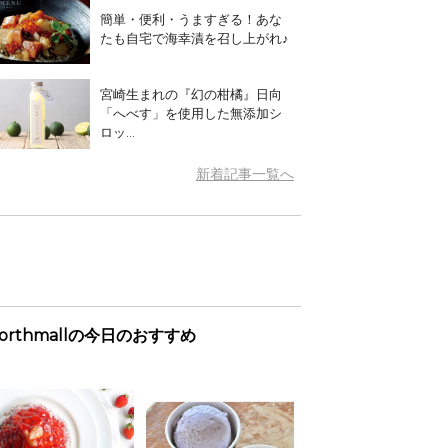
簡単・便利・うますぎる！あな
たも自宅で海幸漬を召し上がれ♪
宮崎生まれの『幻の柑橘』日向
「へべす」を使用した無添加シ
ロッ...
新着記事一覧へ
orthmallの今日のおすすめ