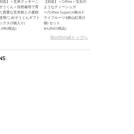
別送】＜玄米クッキーこ
【別送】＜Giftea＞宝石の
ぞうくん＞自然栽培で育
ようなティーシュガ
た貴重な玄米粉と小麦粉
ー/Giftea Sugar(4個)&ド
使用/こめぞうくんギフト
ライフルーツ&狭山紅茶(3
ックス(3個入り)
個) セット
,618(税込)
¥4,860(税込)
Northmallトップへ
NS