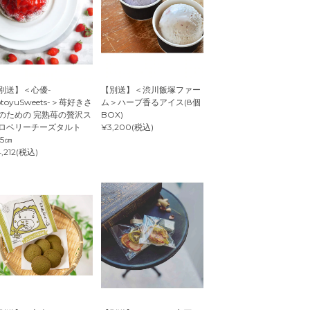
別送】＜心優-
【別送】＜渋川飯塚ファー
otoyuSweets-＞苺好きさ
ム＞ハーブ香るアイス(8個
のための 完熟苺の贅沢ス
BOX)
ロベリーチーズタルト
¥3,200(税込)
.5㎝
,212(税込)