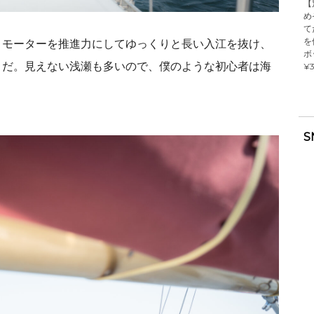
【
め
て
を
、モーターを推進力にしてゆっくりと長い入江を抜け、
ボ
とだ。見えない浅瀬も多いので、僕のような初心者は海
¥3
S