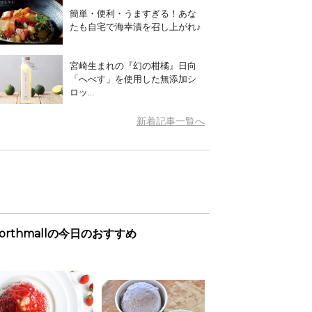
簡単・便利・うますぎる！あな
たも自宅で海幸漬を召し上がれ♪
宮崎生まれの『幻の柑橘』日向
「へべす」を使用した無添加シ
ロッ...
新着記事一覧へ
orthmallの今日のおすすめ