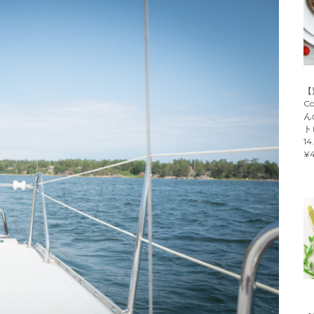
【
C
ん
ト
14
¥4