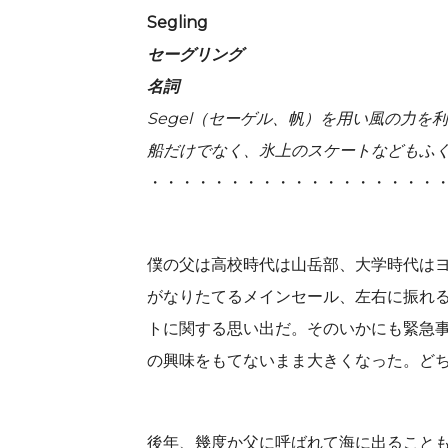
Segling
セーグリング
名詞
Segel
（セーゲル、帆）を用い風の力を利
船だけでなく、氷上のスケートなどもふ
・・・・・・・・・・・・・・・・・・
僕の父は高校時代は山岳部、大学時代は
がなりたてるメインセール、左右に振れ
トに関する思い出だ。そのいかにも緊急
の興味をもてないまま大きくなった。ど
後年、幾度か父に呼ばれて海に出ること