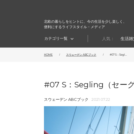
北欧の暮らしをヒントに、今の生活を少し楽しく、
便利にするライフスタイル・メディア
カテゴリ一覧
人気：
生活雑
HOME
スウェーデン ABCブック
#07 S：Segl...
#07 S：Segling（セ
スウェーデン ABCブック
2021.07.22