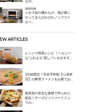
もの...
2023.02.09
１台３役の優れもの、我が家に
やってきたぴかぴかノンフライ
オー...
EW ARTICLES
レンジで簡単レシピ ！ヘルシー
な“ふわもち”蒸しパンをおすす...
1日1組限定！完全予約制【ら道本
店】の豚骨ラーメンをお家でお...
無添加の安全な食材で作られた
絶品！チーズピッツァ〜トリュ
フの...