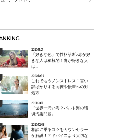
ANKING
2020.11.01
「好きな色」で性格診断♪赤が好
きな人は積極的！青が好きな人
は...
2020.10.14
これでもうノンストレス！言い
訳ばかりする同僚や後輩への対
処方...
2021.08.11
『世界一汚い海？バルト海の環
境汚染問題』
2020.12.06
相談に乗るコツをカウンセラー
が解説！アドバイスより大切な