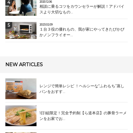
2020.12.06
相談に乗るコツをカウンセラーが解説！アドバイ
スより大切なもの...
2023.02.09
１台３役の優れもの、我が家にやってきたぴかぴ
かノンフライオー...
NEW ARTICLES
レンジで簡単レシピ ！ヘルシーな“ふわもち”蒸し
パンをおすす...
1日1組限定！完全予約制【ら道本店】の豚骨ラーメ
ンをお家でお...