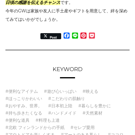
日頃の感謝を伝えるチャンス
です。
今年のGWは家族や友人に手土産やギフトを用意して、絆を深め
てみてはいかがでしょうか。
Facebook
Line
Pinterest
Pocket
Post
KEYWORD
#便利なアイテム
#遊び心いっぱい
#映える
#ほっこりかわいい
#こだわりの肌触り
#おやすみ、世界。
#日本初上陸
#暮らしを豊かに
#持ち歩きたくなる
#ハンドメイド
#天然素材
#便利な道具
#料理も上達
#北欧 フィンランドからの手紙
#セレブ愛用
#アウトドアを楽しくする
#アートのある暮らし
#ココロ