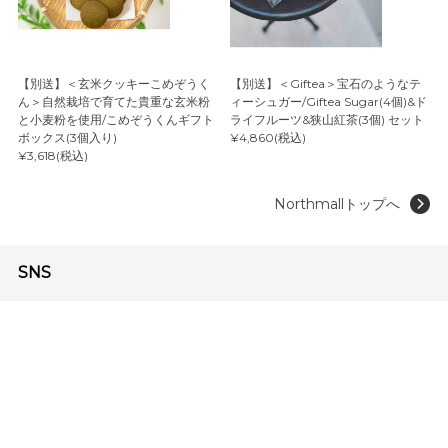
【別送】＜玄米クッキーこめぞうく
【別送】＜Giftea＞宝石のようなテ
ん＞自然栽培で育てた貴重な玄米粉
ィーシュガー/Giftea Sugar(4個)&ド
と小麦粉を使用/こめぞうくんギフト
ライフルーツ&狭山紅茶(3個) セット
ボックス(3個入り)
¥4,860(税込)
¥3,618(税込)
Northmallトップへ
SNS