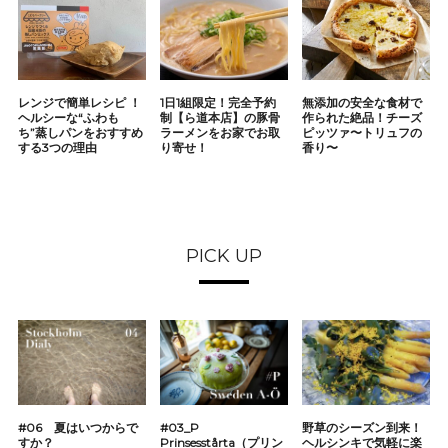
レンジで簡単レシピ ！
1日1組限定！完全予約
無添加の安全な食材で
ヘルシーな“ふわも
制【ら道本店】の豚骨
作られた絶品！チーズ
ち”蒸しパンをおすすめ
ラーメンをお家でお取
ピッツァ〜トリュフの
する3つの理由
り寄せ！
香り〜
PICK UP
#06 夏はいつからで
#03_P
野草のシーズン到来！
すか？
Prinsesstårta（プリン
ヘルシンキで気軽に楽