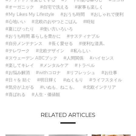
#オーガニック
#自宅で洗える
#家事も楽しく
#My Likes My Lifestyle
#おうち時間
#おしゃれで便利
#心地いい
#北欧のおやつとごはん
#時短
#夏にぴったり
#使い方いろいろ
#おうち時間 暮らしを豊かに
#サスティナブル
#自分メンテナンス
#長く愛せる
#便利な道具､
#テレワーク
#北欧デザイン
#私らしい
#スウェーデン ABCブック
#人間関係
#ハイセンス
#楽してキレイ
#メンタルケア
#トラベル
#お悩み解消
#withコロナ
#リフレッシュ
#お仕事
#日々を 紡ぐ
#明日輝く
#ぬくもり
#ライフスタイル
#気分が上がる
#いぬも、ねこも。
#北欧インテリア
#喜ばれる
#人生・価値観
RELATED ARTICLES