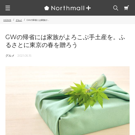
HOME
グルメ
GWの帰省には家族が...
GWの帰省には家族がよろこぶ手土産を。ふ
るさとに東京の春を贈ろう
グルメ
2021.05.15