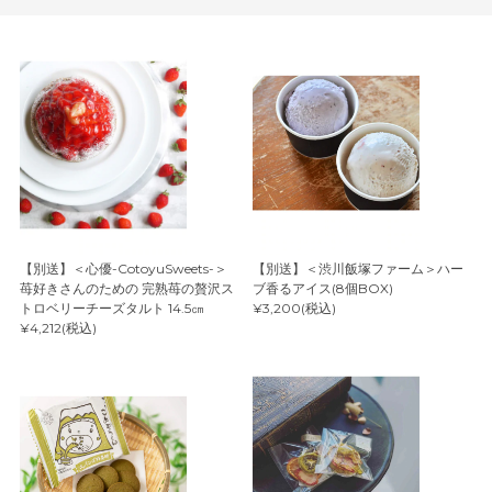
【別送】＜心優-CotoyuSweets-＞
【別送】＜渋川飯塚ファーム＞ハー
苺好きさんのための 完熟苺の贅沢ス
ブ香るアイス(8個BOX)
トロベリーチーズタルト 14.5㎝
¥3,200(税込)
¥4,212(税込)