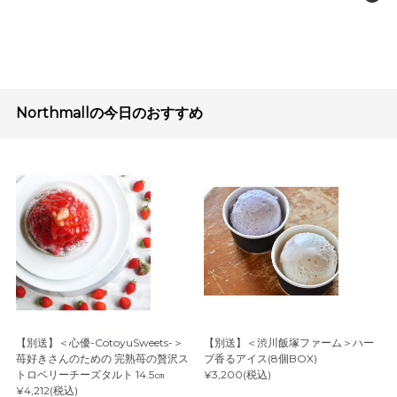
Northmallの今日のおすすめ
【別送】＜心優-CotoyuSweets-＞
【別送】＜渋川飯塚ファーム＞ハー
苺好きさんのための 完熟苺の贅沢ス
ブ香るアイス(8個BOX)
トロベリーチーズタルト 14.5㎝
¥3,200(税込)
¥4,212(税込)