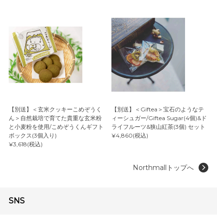
【別送】＜玄米クッキーこめぞうく
【別送】＜Giftea＞宝石のようなテ
ん＞自然栽培で育てた貴重な玄米粉
ィーシュガー/Giftea Sugar(4個)&ド
と小麦粉を使用/こめぞうくんギフト
ライフルーツ&狭山紅茶(3個) セット
ボックス(3個入り)
¥4,860(税込)
¥3,618(税込)
Northmallトップへ
SNS