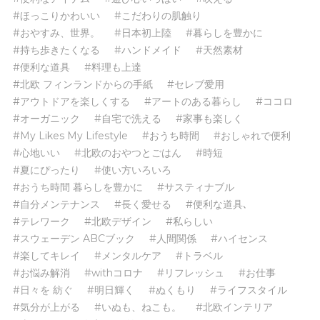
#ほっこりかわいい
#こだわりの肌触り
#おやすみ、世界。
#日本初上陸
#暮らしを豊かに
#持ち歩きたくなる
#ハンドメイド
#天然素材
#便利な道具
#料理も上達
#北欧 フィンランドからの手紙
#セレブ愛用
#アウトドアを楽しくする
#アートのある暮らし
#ココロ
#オーガニック
#自宅で洗える
#家事も楽しく
#My Likes My Lifestyle
#おうち時間
#おしゃれで便利
#心地いい
#北欧のおやつとごはん
#時短
#夏にぴったり
#使い方いろいろ
#おうち時間 暮らしを豊かに
#サスティナブル
#自分メンテナンス
#長く愛せる
#便利な道具､
#テレワーク
#北欧デザイン
#私らしい
#スウェーデン ABCブック
#人間関係
#ハイセンス
#楽してキレイ
#メンタルケア
#トラベル
#お悩み解消
#withコロナ
#リフレッシュ
#お仕事
#日々を 紡ぐ
#明日輝く
#ぬくもり
#ライフスタイル
#気分が上がる
#いぬも、ねこも。
#北欧インテリア