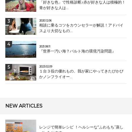
「好きな色」で性格診断♪赤が好きな人は積極的！
青が好きな人は...
2020.12.06
相談に乗るコツをカウンセラーが解説！アドバイ
スより大切なもの...
2021.08.11
『世界一汚い海？バルト海の環境汚染問題』
2023.02.09
１台３役の優れもの、我が家にやってきたぴかぴ
かノンフライオー...
NEW ARTICLES
レンジで簡単レシピ ！ヘルシーな“ふわもち”蒸し