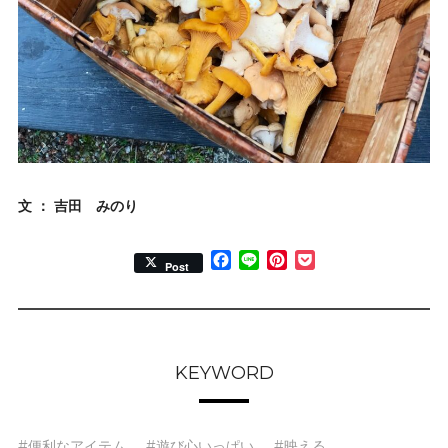
文 ： 吉田 みのり
Facebook
Line
Pinterest
Pocket
Post
KEYWORD
#便利なアイテム
#遊び心いっぱい
#映える