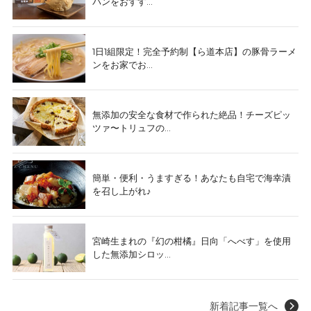
パンをおすす...
1日1組限定！完全予約制【ら道本店】の豚骨ラーメ
ンをお家でお...
無添加の安全な食材で作られた絶品！チーズピッ
ツァ〜トリュフの...
簡単・便利・うますぎる！あなたも自宅で海幸漬
を召し上がれ♪
宮崎生まれの『幻の柑橘』日向「へべす」を使用
した無添加シロッ...
新着記事一覧へ