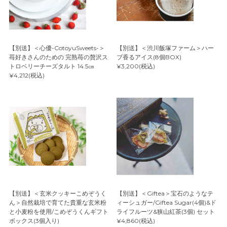
【別送】＜心優-CotoyuSweets-＞
【別送】＜渋川飯塚ファーム＞ハー
苺好きさんのための 完熟苺の贅沢ス
ブ香るアイス(8個BOX)
トロベリーチーズタルト 14.5㎝
¥3,200(税込)
¥4,212(税込)
【別送】＜玄米クッキーこめぞうく
【別送】＜Giftea＞宝石のようなテ
ん＞自然栽培で育てた貴重な玄米粉
ィーシュガー/Giftea Sugar(4個)&ド
と小麦粉を使用/こめぞうくんギフト
ライフルーツ&狭山紅茶(3個) セット
ボックス(3個入り)
¥4,860(税込)