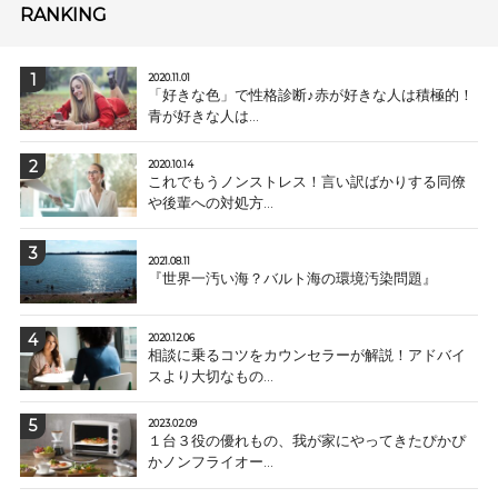
RANKING
2020.11.01
「好きな色」で性格診断♪赤が好きな人は積極的！
青が好きな人は...
2020.10.14
これでもうノンストレス！言い訳ばかりする同僚
や後輩への対処方...
2021.08.11
『世界一汚い海？バルト海の環境汚染問題』
2020.12.06
相談に乗るコツをカウンセラーが解説！アドバイ
スより大切なもの...
2023.02.09
１台３役の優れもの、我が家にやってきたぴかぴ
かノンフライオー...