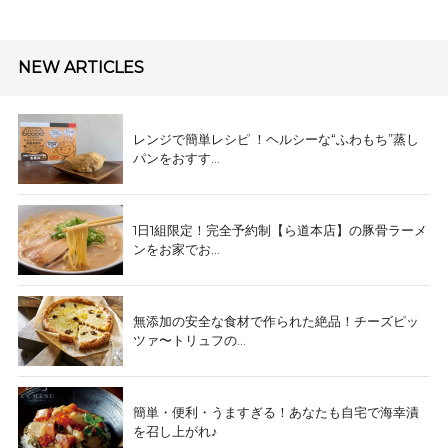
NEW ARTICLES
レンジで簡単レシピ ！ヘルシーな“ふわもち”蒸し
パンをおすす...
1日1組限定！完全予約制【ら道本店】の豚骨ラーメ
ンをお家でお...
無添加の安全な食材で作られた絶品！チーズピッ
ツァ〜トリュフの...
簡単・便利・うますぎる！あなたも自宅で海幸漬
を召し上がれ♪