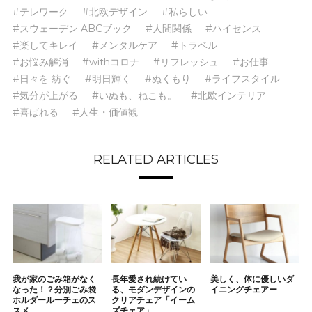
#テレワーク
#北欧デザイン
#私らしい
#スウェーデン ABCブック
#人間関係
#ハイセンス
#楽してキレイ
#メンタルケア
#トラベル
#お悩み解消
#withコロナ
#リフレッシュ
#お仕事
#日々を 紡ぐ
#明日輝く
#ぬくもり
#ライフスタイル
#気分が上がる
#いぬも、ねこも。
#北欧インテリア
#喜ばれる
#人生・価値観
RELATED ARTICLES
我が家のごみ箱がなく
長年愛され続けてい
美しく、体に優しいダ
なった！？分別ごみ袋
る、モダンデザインの
イニングチェアー
ホルダールーチェのス
クリアチェア「イーム
スメ
ズチェア」