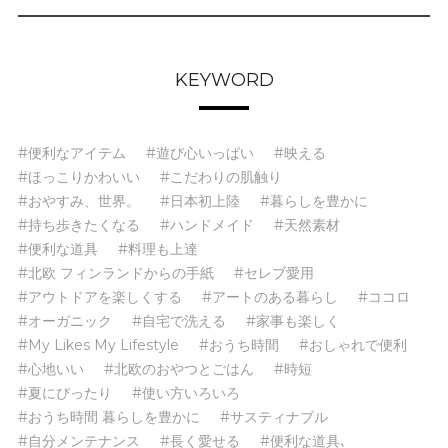
KEYWORD
#便利なアイテム
#遊び心いっぱい
#映える
#ほっこりかわいい
#こだわりの肌触り
#おやすみ、世界。
#日本初上陸
#暮らしを豊かに
#持ち歩きたくなる
#ハンドメイド
#天然素材
#便利な道具
#料理も上達
#北欧 フィンランドからの手紙
#セレブ愛用
#アウトドアを楽しくする
#アートのある暮らし
#ココロ
#オーガニック
#自宅で洗える
#家事も楽しく
#My Likes My Lifestyle
#おうち時間
#おしゃれで便利
#心地いい
#北欧のおやつとごはん
#時短
#夏にぴったり
#使い方いろいろ
#おうち時間 暮らしを豊かに
#サスティナブル
#自分メンテナンス
#長く愛せる
#便利な道具､