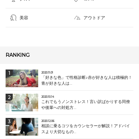
美容
アウトドア
RANKING
2020.11.01
「好きな色」で性格診断♪赤が好きな人は積極的！
青が好きな人は...
2020.10.14
これでもうノンストレス！言い訳ばかりする同僚
や後輩への対処方...
2020.12.06
相談に乗るコツをカウンセラーが解説！アドバイ
スより大切なもの...