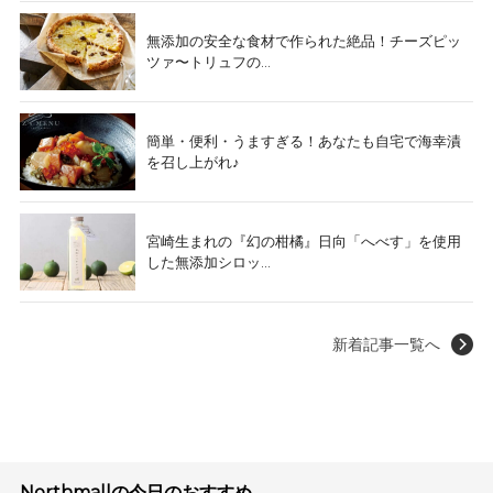
無添加の安全な食材で作られた絶品！チーズピッ
ツァ〜トリュフの...
簡単・便利・うますぎる！あなたも自宅で海幸漬
を召し上がれ♪
宮崎生まれの『幻の柑橘』日向「へべす」を使用
した無添加シロッ...
新着記事一覧へ
Northmallの今日のおすすめ