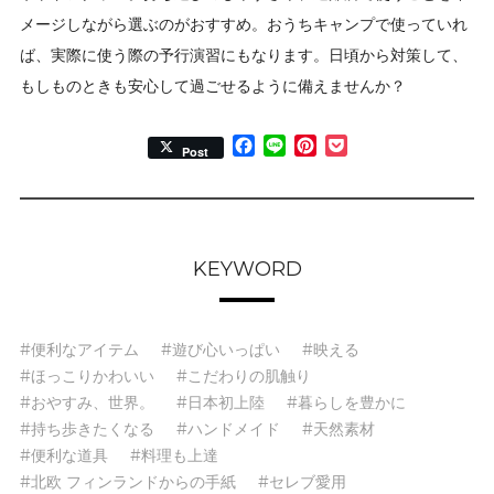
メージしながら選ぶのがおすすめ。おうちキャンプで使っていれ
ば、実際に使う際の予行演習にもなります。日頃から対策して、
もしものときも安心して過ごせるように備えませんか？
Facebook
Line
Pinterest
Pocket
Post
KEYWORD
#便利なアイテム
#遊び心いっぱい
#映える
#ほっこりかわいい
#こだわりの肌触り
#おやすみ、世界。
#日本初上陸
#暮らしを豊かに
#持ち歩きたくなる
#ハンドメイド
#天然素材
#便利な道具
#料理も上達
#北欧 フィンランドからの手紙
#セレブ愛用