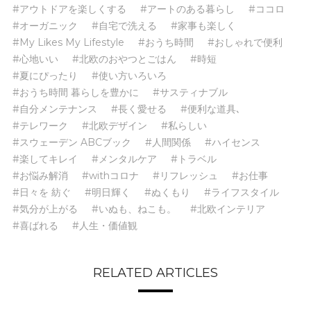
#アウトドアを楽しくする
#アートのある暮らし
#ココロ
#オーガニック
#自宅で洗える
#家事も楽しく
#My Likes My Lifestyle
#おうち時間
#おしゃれで便利
#心地いい
#北欧のおやつとごはん
#時短
#夏にぴったり
#使い方いろいろ
#おうち時間 暮らしを豊かに
#サスティナブル
#自分メンテナンス
#長く愛せる
#便利な道具､
#テレワーク
#北欧デザイン
#私らしい
#スウェーデン ABCブック
#人間関係
#ハイセンス
#楽してキレイ
#メンタルケア
#トラベル
#お悩み解消
#withコロナ
#リフレッシュ
#お仕事
#日々を 紡ぐ
#明日輝く
#ぬくもり
#ライフスタイル
#気分が上がる
#いぬも、ねこも。
#北欧インテリア
#喜ばれる
#人生・価値観
RELATED ARTICLES