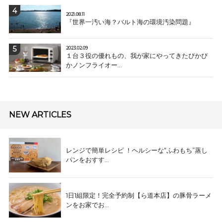
2021.08.11
『世界一汚い海？バルト海の環境汚染問題』
2023.02.09
１台３役の優れもの、我が家にやってきたぴかぴ
かノンフライオー...
NEW ARTICLES
レンジで簡単レシピ ！ヘルシーな“ふわもち”蒸し
パンをおすす...
1日1組限定！完全予約制【ら道本店】の豚骨ラーメ
ンをお家でお...