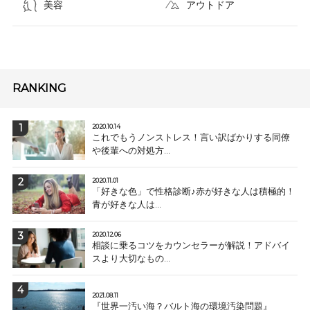
美容
アウトドア
RANKING
2020.10.14
これでもうノンストレス！言い訳ばかりする同僚
や後輩への対処方...
2020.11.01
「好きな色」で性格診断♪赤が好きな人は積極的！
青が好きな人は...
2020.12.06
相談に乗るコツをカウンセラーが解説！アドバイ
スより大切なもの...
2021.08.11
『世界一汚い海？バルト海の環境汚染問題』