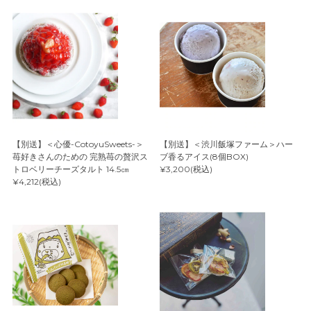
【別送】＜心優-CotoyuSweets-＞
【別送】＜渋川飯塚ファーム＞ハー
苺好きさんのための 完熟苺の贅沢ス
ブ香るアイス(8個BOX)
トロベリーチーズタルト 14.5㎝
¥3,200(税込)
¥4,212(税込)