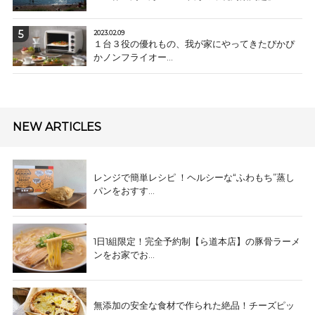
2023.02.09
１台３役の優れもの、我が家にやってきたぴかぴ
かノンフライオー...
NEW ARTICLES
レンジで簡単レシピ ！ヘルシーな“ふわもち”蒸し
パンをおすす...
1日1組限定！完全予約制【ら道本店】の豚骨ラーメ
ンをお家でお...
無添加の安全な食材で作られた絶品！チーズピッ