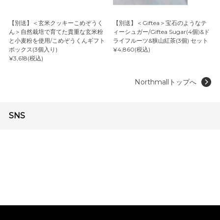
【別送】＜玄米クッキーこめぞうく
【別送】＜Giftea＞宝石のようなテ
ん＞自然栽培で育てた貴重な玄米粉
ィーシュガー/Giftea Sugar(4個)&ド
と小麦粉を使用/こめぞうくんギフト
ライフルーツ&狭山紅茶(3個) セット
ボックス(3個入り)
¥4,860(税込)
¥3,618(税込)
Northmallトップへ
SNS