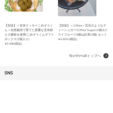
【別送】＜玄米クッキーこめぞうく
【別送】＜Giftea＞宝石のようなテ
ん＞自然栽培で育てた貴重な玄米粉
ィーシュガー/Giftea Sugar(4個)&ド
と小麦粉を使用/こめぞうくんギフト
ライフルーツ&狭山紅茶(3個) セット
ボックス(3個入り)
¥4,860(税込)
¥3,618(税込)
Northmallトップへ
SNS