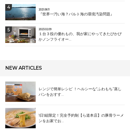
2021.08.11
『世界一汚い海？バルト海の環境汚染問題』
2023.02.09
１台３役の優れもの、我が家にやってきたぴかぴ
かノンフライオー...
NEW ARTICLES
レンジで簡単レシピ ！ヘルシーな“ふわもち”蒸し
パンをおすす...
1日1組限定！完全予約制【ら道本店】の豚骨ラーメ
ンをお家でお...