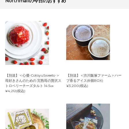
Northmallの今日のおすすめ
【別送】＜心優-CotoyuSweets-＞
【別送】＜渋川飯塚ファーム＞ハー
苺好きさんのための 完熟苺の贅沢ス
ブ香るアイス(8個BOX)
トロベリーチーズタルト 14.5㎝
¥3,200(税込)
¥4,212(税込)