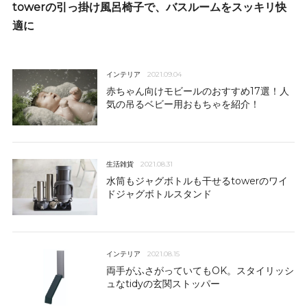
towerの引っ掛け風呂椅子で、バスルームをスッキリ快
適に
インテリア
2021.09.04
赤ちゃん向けモビールのおすすめ17選！人
気の吊るベビー用おもちゃを紹介！
生活雑貨
2021.08.31
水筒もジャグボトルも干せるtowerのワイ
ドジャグボトルスタンド
インテリア
2021.08.15
両手がふさがっていてもOK。スタイリッシ
ュなtidyの玄関ストッパー