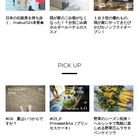
日本の伝統美を持ち歩
我が家のごみ箱がなく
１台３役の優れもの、
く、mabuの24本骨傘
なった！？分別ごみ袋
我が家にやってきたぴ
ホルダールーチェのス
かぴかノンフライオー
スメ
ブン！
PICK UP
#06 夏はいつからで
#03_P
野草のシーズン到来！
すか？
Prinsesstårta（プリン
ヘルシンキで気軽に楽
セスケーキ）
しめる野草①ムラサキ
ベンケイソウ