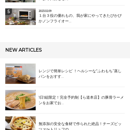
2023.02.09
１台３役の優れもの、我が家にやってきたぴかぴ
かノンフライオー...
NEW ARTICLES
レンジで簡単レシピ ！ヘルシーな“ふわもち”蒸し
パンをおすす...
1日1組限定！完全予約制【ら道本店】の豚骨ラーメ
ンをお家でお...
無添加の安全な食材で作られた絶品！チーズピッ
ツァ〜トリュフの...