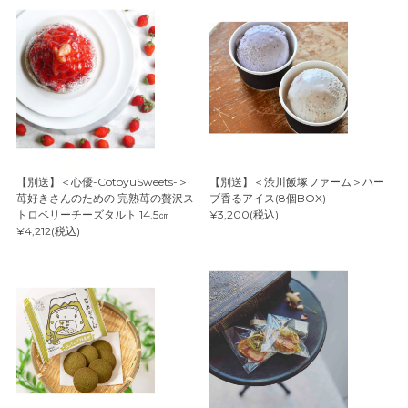
【別送】＜心優-CotoyuSweets-＞
【別送】＜渋川飯塚ファーム＞ハー
苺好きさんのための 完熟苺の贅沢ス
ブ香るアイス(8個BOX)
トロベリーチーズタルト 14.5㎝
¥3,200(税込)
¥4,212(税込)