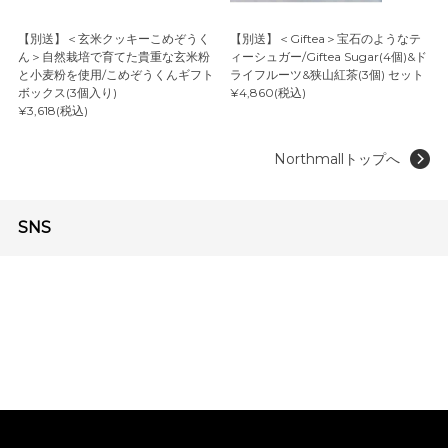
【別送】＜玄米クッキーこめぞうく
【別送】＜Giftea＞宝石のようなテ
ん＞自然栽培で育てた貴重な玄米粉
ィーシュガー/Giftea Sugar(4個)&ド
と小麦粉を使用/こめぞうくんギフト
ライフルーツ&狭山紅茶(3個) セット
ボックス(3個入り)
¥4,860(税込)
¥3,618(税込)
Northmallトップへ
SNS