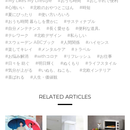
#My Likes My Lifestyle
#おうち時間
#おしゃれで便利
#心地いい
#北欧のおやつとごはん
#時短
#夏にぴったり
#使い方いろいろ
#おうち時間 暮らしを豊かに
#サスティナブル
#自分メンテナンス
#長く愛せる
#便利な道具､
#テレワーク
#北欧デザイン
#私らしい
#スウェーデン ABCブック
#人間関係
#ハイセンス
#楽してキレイ
#メンタルケア
#トラベル
#お悩み解消
#withコロナ
#リフレッシュ
#お仕事
#日々を 紡ぐ
#明日輝く
#ぬくもり
#ライフスタイル
#気分が上がる
#いぬも、ねこも。
#北欧インテリア
#喜ばれる
#人生・価値観
RELATED ARTICLES