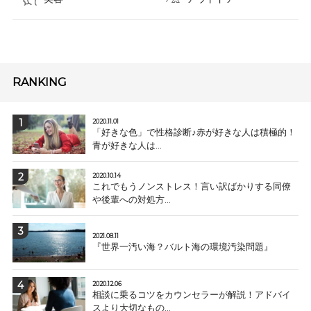
RANKING
2020.11.01
「好きな色」で性格診断♪赤が好きな人は積極的！
青が好きな人は...
2020.10.14
これでもうノンストレス！言い訳ばかりする同僚
や後輩への対処方...
2021.08.11
『世界一汚い海？バルト海の環境汚染問題』
2020.12.06
相談に乗るコツをカウンセラーが解説！アドバイ
スより大切なもの...