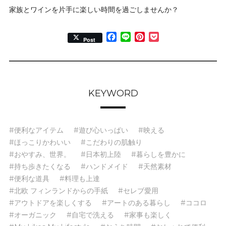
家族とワインを片手に楽しい時間を過ごしませんか？
Facebook
Line
Pinterest
Pocket
Post
KEYWORD
#便利なアイテム
#遊び心いっぱい
#映える
#ほっこりかわいい
#こだわりの肌触り
#おやすみ、世界。
#日本初上陸
#暮らしを豊かに
#持ち歩きたくなる
#ハンドメイド
#天然素材
#便利な道具
#料理も上達
#北欧 フィンランドからの手紙
#セレブ愛用
#アウトドアを楽しくする
#アートのある暮らし
#ココロ
#オーガニック
#自宅で洗える
#家事も楽しく