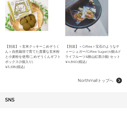
【別送】＜玄米クッキーこめぞうく
【別送】＜Giftea＞宝石のようなテ
ん＞自然栽培で育てた貴重な玄米粉
ィーシュガー/Giftea Sugar(4個)&ド
と小麦粉を使用/こめぞうくんギフト
ライフルーツ&狭山紅茶(3個) セット
ボックス(3個入り)
¥4,860(税込)
¥3,618(税込)
Northmallトップへ
SNS