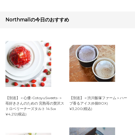
Northmallの今日のおすすめ
【別送】＜心優-CotoyuSweets-＞
【別送】＜渋川飯塚ファーム＞ハー
苺好きさんのための 完熟苺の贅沢ス
ブ香るアイス(8個BOX)
トロベリーチーズタルト 14.5㎝
¥3,200(税込)
¥4,212(税込)