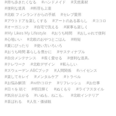
#持ち歩きたくなる
#ハンドメイド
#天然素材
#便利な道具
#料理も上達
#北欧 フィンランドからの手紙
#セレブ愛用
#アウトドアを楽しくする
#アートのある暮らし
#ココロ
#オーガニック
#自宅で洗える
#家事も楽しく
#My Likes My Lifestyle
#おうち時間
#おしゃれで便利
#心地いい
#北欧のおやつとごはん
#時短
#夏にぴったり
#使い方いろいろ
#おうち時間 暮らしを豊かに
#サスティナブル
#自分メンテナンス
#長く愛せる
#便利な道具､
#テレワーク
#北欧デザイン
#私らしい
#スウェーデン ABCブック
#人間関係
#ハイセンス
#楽してキレイ
#メンタルケア
#トラベル
#お悩み解消
#withコロナ
#リフレッシュ
#お仕事
#日々を 紡ぐ
#明日輝く
#ぬくもり
#ライフスタイル
#気分が上がる
#いぬも、ねこも。
#北欧インテリア
#喜ばれる
#人生・価値観