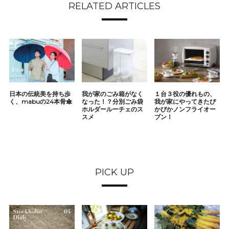
RELATED ARTICLES
日本の伝統美を持ち歩
我が家のごみ箱がなく
１台３役の優れもの、
く、mabuの24本骨傘
なった！？分別ごみ袋
我が家にやってきたぴ
ホルダールーチェのス
かぴかノンフライオー
スメ
ブン！
PICK UP