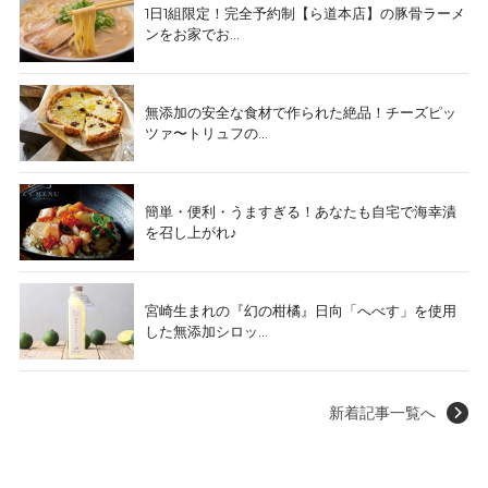
1日1組限定！完全予約制【ら道本店】の豚骨ラーメ
ンをお家でお...
無添加の安全な食材で作られた絶品！チーズピッ
ツァ〜トリュフの...
簡単・便利・うますぎる！あなたも自宅で海幸漬
を召し上がれ♪
宮崎生まれの『幻の柑橘』日向「へべす」を使用
した無添加シロッ...
新着記事一覧へ