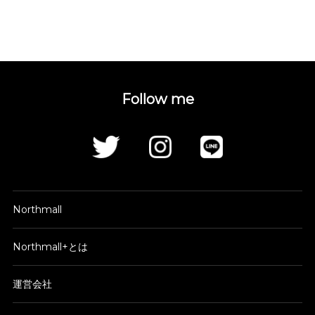
Follow me
Northmall
Northmall+とは
運営会社