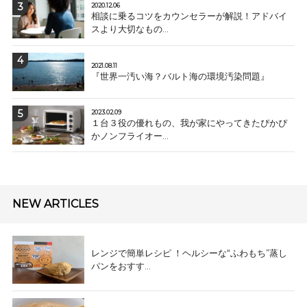
2020.12.06
相談に乗るコツをカウンセラーが解説！アドバイ
スより大切なもの...
2021.08.11
『世界一汚い海？バルト海の環境汚染問題』
2023.02.09
１台３役の優れもの、我が家にやってきたぴかぴ
かノンフライオー...
NEW ARTICLES
レンジで簡単レシピ ！ヘルシーな“ふわもち”蒸し
パンをおすす...