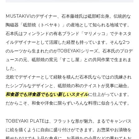
MUSTAKIVIのデザイナー、石本藤雄氏は砥部町出身。伝統的な
陶磁器「砥部焼（トベヤキ）」の産地として知られる地域です。
石本氏はフィンランドの有名ブランド「マリメッコ」でテキスタ
イルデザイナーとして活躍した経歴も持っています。そんな2つ
のルーツから生まれたのがTOBEYAKIシリーズ。石本氏のプロデ
ュースの元、砥部焼の窯元「すこし屋」との共同作業で生まれま
した。
北欧でデザイナーとして経験を積んだ石本氏ならではの洗練され
たシンプルなデザインと、砥部焼の和のテイストが見事に融合。
和食器でも洋食器でもない新しいスタイル
に仕上がっています。
だからこそ、和食や洋食に限らずいろんな料理に似合うんです。
TOBEYAKI PLATEは、フラットな形が魅力。まるでキャンバス
に絵を描くように自由に盛り付けができます。お惣菜やお漬物を
載せただけでも上品な食卓に。お手持ちの小皿などの重ねてもお