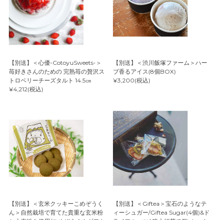
【別送】＜心優-CotoyuSweets-＞
【別送】＜渋川飯塚ファーム＞ハー
苺好きさんのための 完熟苺の贅沢ス
ブ香るアイス(8個BOX)
トロベリーチーズタルト 14.5㎝
¥3,200(税込)
¥4,212(税込)
【別送】＜玄米クッキーこめぞうく
【別送】＜Giftea＞宝石のようなテ
ん＞自然栽培で育てた貴重な玄米粉
ィーシュガー/Giftea Sugar(4個)&ド