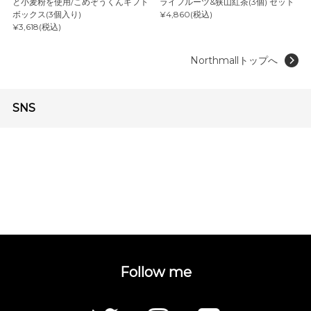
と小麦粉を使用/こめぞうくんギフト
ライフルーツ&狭山紅茶(3個) セット
ボックス(3個入り)
¥4,860(税込)
¥3,618(税込)
Northmallトップへ
SNS
Follow me