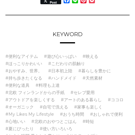
Facebook
Line
Pinterest
Pocket
Post
KEYWORD
#便利なアイテム
#遊び心いっぱい
#映える
#ほっこりかわいい
#こだわりの肌触り
#おやすみ、世界。
#日本初上陸
#暮らしを豊かに
#持ち歩きたくなる
#ハンドメイド
#天然素材
#便利な道具
#料理も上達
#北欧 フィンランドからの手紙
#セレブ愛用
#アウトドアを楽しくする
#アートのある暮らし
#ココロ
#オーガニック
#自宅で洗える
#家事も楽しく
#My Likes My Lifestyle
#おうち時間
#おしゃれで便利
#心地いい
#北欧のおやつとごはん
#時短
#夏にぴったり
#使い方いろいろ