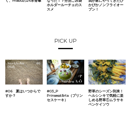
く、mabuの24本骨傘
なった！？分別ごみ袋
我が家にやってきたぴ
ホルダールーチェのス
かぴかノンフライオー
スメ
ブン！
PICK UP
#06 夏はいつからで
#03_P
野草のシーズン到来！
すか？
Prinsesstårta（プリン
ヘルシンキで気軽に楽
セスケーキ）
しめる野草①ムラサキ
ベンケイソウ