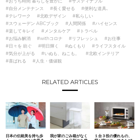
#おうち時間 暮らしを豊かに
#サスティナブル
#自分メンテナンス
#長く愛せる
#便利な道具､
#テレワーク
#北欧デザイン
#私らしい
#スウェーデン ABCブック
#人間関係
#ハイセンス
#楽してキレイ
#メンタルケア
#トラベル
#お悩み解消
#withコロナ
#リフレッシュ
#お仕事
#日々を 紡ぐ
#明日輝く
#ぬくもり
#ライフスタイル
#気分が上がる
#いぬも、ねこも。
#北欧インテリア
#喜ばれる
#人生・価値観
RELATED ARTICLES
日本の伝統美を持ち歩
我が家のごみ箱がなく
１台３役の優れもの、