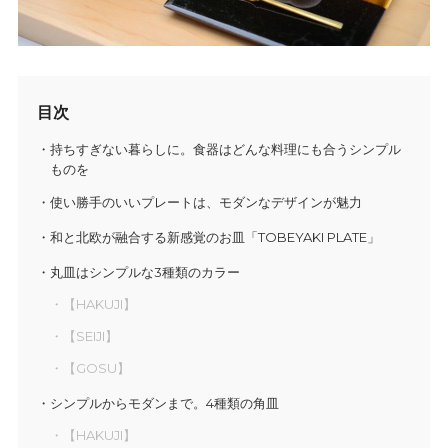
目次
持ちすぎない暮らしに。食器はどんな料理にも合うシンプル
ものを
使い勝手のいいプレートは、モダンなデザインが魅力
和と北欧が融合する新感覚のお皿「TOBEYAKI PLATE」
丸皿はシンプルな3種類のカラー
【HAKUJI】
【SEIJI】
【GOSU】
シンプルからモダンまで。4種類の角皿
【HAKUJI】