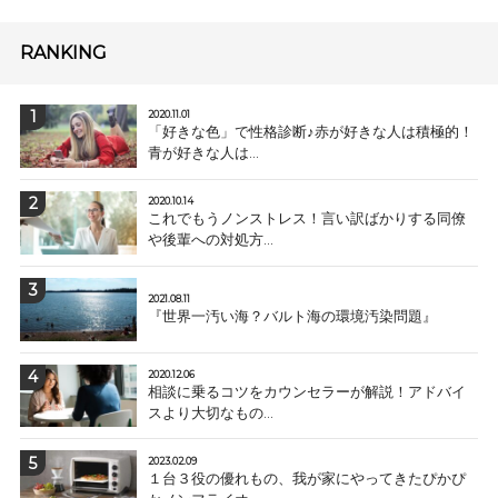
RANKING
2020.11.01
「好きな色」で性格診断♪赤が好きな人は積極的！
青が好きな人は...
2020.10.14
これでもうノンストレス！言い訳ばかりする同僚
や後輩への対処方...
2021.08.11
『世界一汚い海？バルト海の環境汚染問題』
2020.12.06
相談に乗るコツをカウンセラーが解説！アドバイ
スより大切なもの...
2023.02.09
１台３役の優れもの、我が家にやってきたぴかぴ