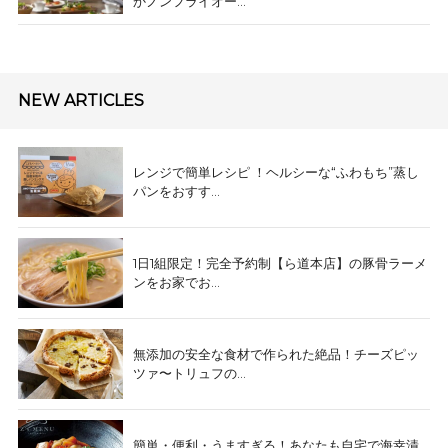
かノンフライオー...
NEW ARTICLES
レンジで簡単レシピ ！ヘルシーな“ふわもち”蒸し
パンをおすす...
1日1組限定！完全予約制【ら道本店】の豚骨ラーメ
ンをお家でお...
無添加の安全な食材で作られた絶品！チーズピッ
ツァ〜トリュフの...
簡単・便利・うますぎる！あなたも自宅で海幸漬