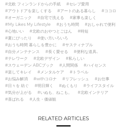
#北欧 フィンランドからの手紙
#セレブ愛用
#アウトドアを楽しくする
#アートのある暮らし
#ココロ
#オーガニック
#自宅で洗える
#家事も楽しく
#My Likes My Lifestyle
#おうち時間
#おしゃれで便利
#心地いい
#北欧のおやつとごはん
#時短
#夏にぴったり
#使い方いろいろ
#おうち時間 暮らしを豊かに
#サスティナブル
#自分メンテナンス
#長く愛せる
#便利な道具､
#テレワーク
#北欧デザイン
#私らしい
#スウェーデン ABCブック
#人間関係
#ハイセンス
#楽してキレイ
#メンタルケア
#トラベル
#お悩み解消
#withコロナ
#リフレッシュ
#お仕事
#日々を 紡ぐ
#明日輝く
#ぬくもり
#ライフスタイル
#気分が上がる
#いぬも、ねこも。
#北欧インテリア
#喜ばれる
#人生・価値観
RELATED ARTICLES