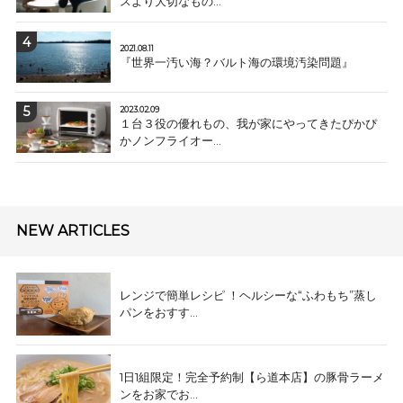
スより大切なもの...
2021.08.11
『世界一汚い海？バルト海の環境汚染問題』
2023.02.09
１台３役の優れもの、我が家にやってきたぴかぴ
かノンフライオー...
NEW ARTICLES
レンジで簡単レシピ ！ヘルシーな“ふわもち”蒸し
パンをおすす...
1日1組限定！完全予約制【ら道本店】の豚骨ラーメ
ンをお家でお...