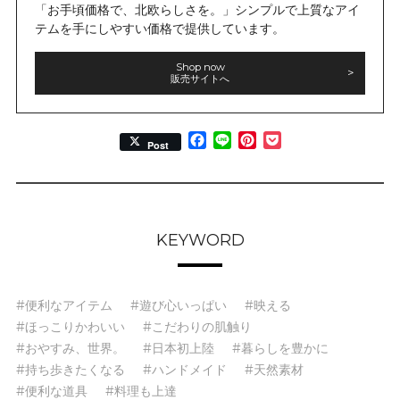
「お手頃価格で、北欧らしさを。」シンプルで上質なアイ
テムを手にしやすい価格で提供しています。
Shop now
販売サイトへ
Facebook
Line
Pinterest
Pocket
Post
KEYWORD
#便利なアイテム
#遊び心いっぱい
#映える
#ほっこりかわいい
#こだわりの肌触り
#おやすみ、世界。
#日本初上陸
#暮らしを豊かに
#持ち歩きたくなる
#ハンドメイド
#天然素材
#便利な道具
#料理も上達