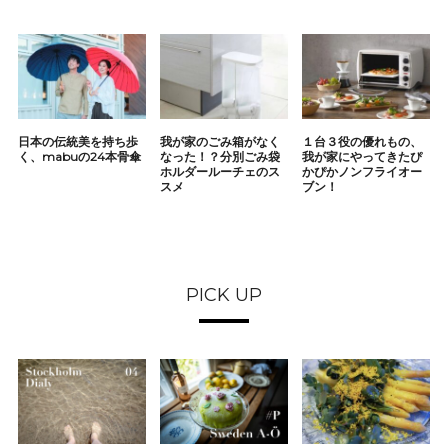
日本の伝統美を持ち歩
我が家のごみ箱がなく
１台３役の優れもの、
く、mabuの24本骨傘
なった！？分別ごみ袋
我が家にやってきたぴ
ホルダールーチェのス
かぴかノンフライオー
スメ
ブン！
PICK UP