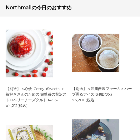
Northmallの今日のおすすめ
【別送】＜心優-CotoyuSweets-＞
【別送】＜渋川飯塚ファーム＞ハー
苺好きさんのための 完熟苺の贅沢ス
ブ香るアイス(8個BOX)
トロベリーチーズタルト 14.5㎝
¥3,200(税込)
¥4,212(税込)