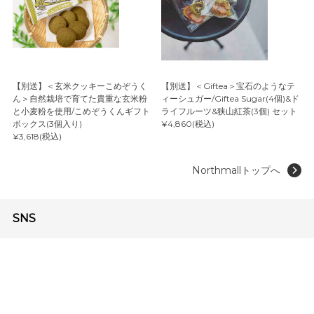
【別送】＜玄米クッキーこめぞうく
【別送】＜Giftea＞宝石のようなテ
ん＞自然栽培で育てた貴重な玄米粉
ィーシュガー/Giftea Sugar(4個)&ド
と小麦粉を使用/こめぞうくんギフト
ライフルーツ&狭山紅茶(3個) セット
ボックス(3個入り)
¥4,860(税込)
¥3,618(税込)
Northmallトップへ
SNS