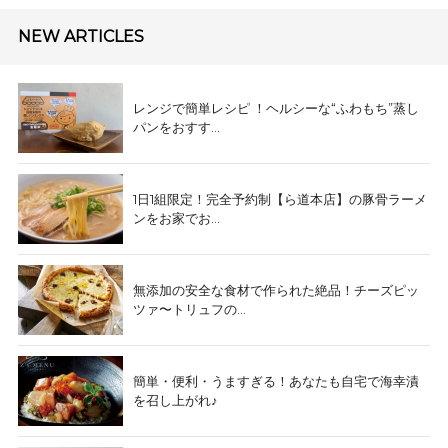
NEW ARTICLES
レンジで簡単レシピ ！ヘルシーな“ふわもち”蒸し
パンをおすす...
1日1組限定！完全予約制【ら道本店】の豚骨ラーメ
ンをお家でお...
無添加の安全な食材で作られた絶品！チーズピッ
ツァ〜トリュフの...
簡単・便利・うますぎる！あなたも自宅で海幸漬
を召し上がれ♪