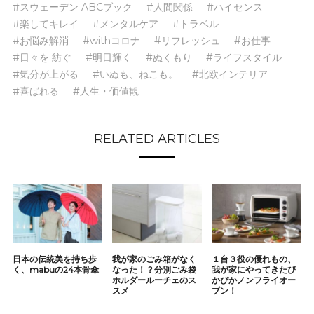
#スウェーデン ABCブック
#人間関係
#ハイセンス
#楽してキレイ
#メンタルケア
#トラベル
#お悩み解消
#withコロナ
#リフレッシュ
#お仕事
#日々を 紡ぐ
#明日輝く
#ぬくもり
#ライフスタイル
#気分が上がる
#いぬも、ねこも。
#北欧インテリア
#喜ばれる
#人生・価値観
RELATED ARTICLES
日本の伝統美を持ち歩
我が家のごみ箱がなく
１台３役の優れもの、
く、mabuの24本骨傘
なった！？分別ごみ袋
我が家にやってきたぴ
ホルダールーチェのス
かぴかノンフライオー
スメ
ブン！