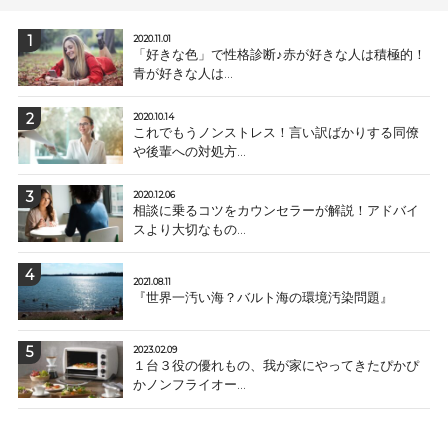
2020.11.01
「好きな色」で性格診断♪赤が好きな人は積極的！
青が好きな人は...
2020.10.14
これでもうノンストレス！言い訳ばかりする同僚
や後輩への対処方...
2020.12.06
相談に乗るコツをカウンセラーが解説！アドバイ
スより大切なもの...
2021.08.11
『世界一汚い海？バルト海の環境汚染問題』
2023.02.09
１台３役の優れもの、我が家にやってきたぴかぴ
かノンフライオー...