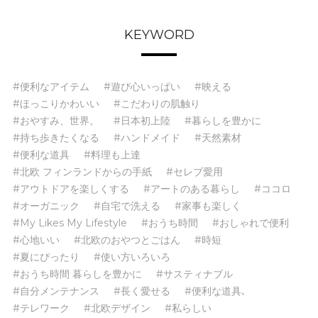
KEYWORD
#便利なアイテム
#遊び心いっぱい
#映える
#ほっこりかわいい
#こだわりの肌触り
#おやすみ、世界。
#日本初上陸
#暮らしを豊かに
#持ち歩きたくなる
#ハンドメイド
#天然素材
#便利な道具
#料理も上達
#北欧 フィンランドからの手紙
#セレブ愛用
#アウトドアを楽しくする
#アートのある暮らし
#ココロ
#オーガニック
#自宅で洗える
#家事も楽しく
#My Likes My Lifestyle
#おうち時間
#おしゃれで便利
#心地いい
#北欧のおやつとごはん
#時短
#夏にぴったり
#使い方いろいろ
#おうち時間 暮らしを豊かに
#サスティナブル
#自分メンテナンス
#長く愛せる
#便利な道具､
#テレワーク
#北欧デザイン
#私らしい