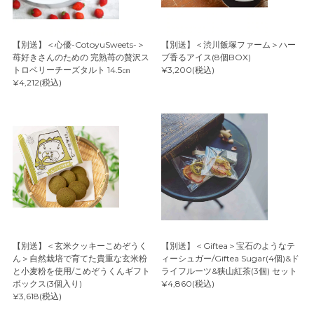
【別送】＜心優-CotoyuSweets-＞
【別送】＜渋川飯塚ファーム＞ハー
苺好きさんのための 完熟苺の贅沢ス
ブ香るアイス(8個BOX)
トロベリーチーズタルト 14.5㎝
¥3,200(税込)
¥4,212(税込)
【別送】＜玄米クッキーこめぞうく
【別送】＜Giftea＞宝石のようなテ
ん＞自然栽培で育てた貴重な玄米粉
ィーシュガー/Giftea Sugar(4個)&ド
と小麦粉を使用/こめぞうくんギフト
ライフルーツ&狭山紅茶(3個) セット
ボックス(3個入り)
¥4,860(税込)
¥3,618(税込)