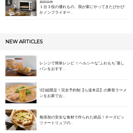
2023.02.09
１台３役の優れもの、我が家にやってきたぴかぴ
かノンフライオー...
NEW ARTICLES
レンジで簡単レシピ ！ヘルシーな“ふわもち”蒸し
パンをおすす...
1日1組限定！完全予約制【ら道本店】の豚骨ラーメ
ンをお家でお...
無添加の安全な食材で作られた絶品！チーズピッ
ツァ〜トリュフの...