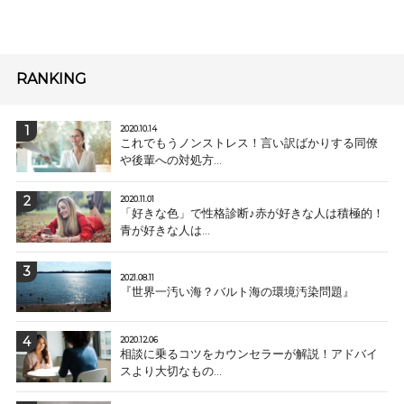
RANKING
2020.10.14
これでもうノンストレス！言い訳ばかりする同僚
や後輩への対処方...
2020.11.01
「好きな色」で性格診断♪赤が好きな人は積極的！
青が好きな人は...
2021.08.11
『世界一汚い海？バルト海の環境汚染問題』
2020.12.06
相談に乗るコツをカウンセラーが解説！アドバイ
スより大切なもの...