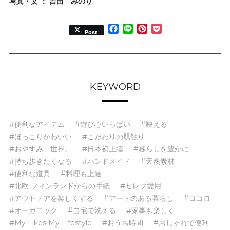
写真・文 ： 吉田 みのり
Facebook
Line
Pinterest
Pocket
Post
KEYWORD
#便利なアイテム
#遊び心いっぱい
#映える
#ほっこりかわいい
#こだわりの肌触り
#おやすみ、世界。
#日本初上陸
#暮らしを豊かに
#持ち歩きたくなる
#ハンドメイド
#天然素材
#便利な道具
#料理も上達
#北欧 フィンランドからの手紙
#セレブ愛用
#アウトドアを楽しくする
#アートのある暮らし
#ココロ
#オーガニック
#自宅で洗える
#家事も楽しく
#My Likes My Lifestyle
#おうち時間
#おしゃれで便利