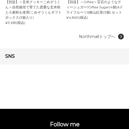
【別送】＜玄米クッキーこめぞうく
【別送】＜Giftea＞宝石のようなテ
ん＞自然栽培で育てた貴重な玄米粉
ィーシュガー/Giftea Sugar(4個)&ド
と小麦粉を使用/こめぞうくんギフト
ライフルーツ&狭山紅茶(3個) セット
ボックス(3個入り)
¥4,860(税込)
¥3,618(税込)
Northmallトップへ
SNS
Follow me