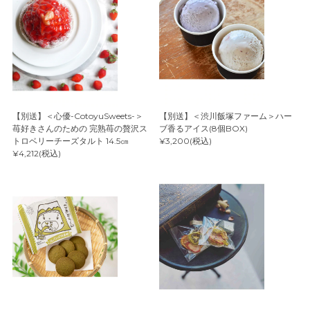
【別送】＜心優-CotoyuSweets-＞
【別送】＜渋川飯塚ファーム＞ハー
苺好きさんのための 完熟苺の贅沢ス
ブ香るアイス(8個BOX)
トロベリーチーズタルト 14.5㎝
¥3,200(税込)
¥4,212(税込)