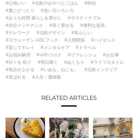
#心地いい
#北欧のおやつとごはん
#時短
#夏にぴったり
#使い方いろいろ
#おうち時間 暮らしを豊かに
#サスティナブル
#自分メンテナンス
#長く愛せる
#便利な道具､
#テレワーク
#北欧デザイン
#私らしい
#スウェーデン ABCブック
#人間関係
#ハイセンス
#楽してキレイ
#メンタルケア
#トラベル
#お悩み解消
#withコロナ
#リフレッシュ
#お仕事
#日々を 紡ぐ
#明日輝く
#ぬくもり
#ライフスタイル
#気分が上がる
#いぬも、ねこも。
#北欧インテリア
#喜ばれる
#人生・価値観
RELATED ARTICLES