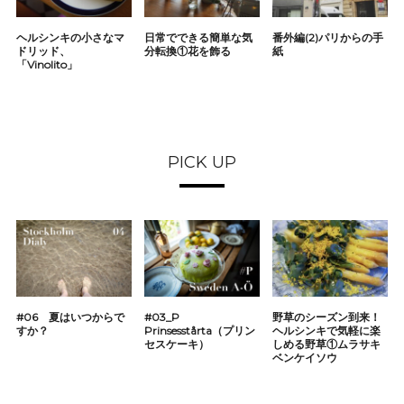
ヘルシンキの小さなマ
日常でできる簡単な気
番外編(2)パリからの手
ドリッド、
分転換①花を飾る
紙
「Vinolito」
PICK UP
#06 夏はいつからで
#03_P
野草のシーズン到来！
すか？
Prinsesstårta（プリン
ヘルシンキで気軽に楽
セスケーキ）
しめる野草①ムラサキ
ベンケイソウ