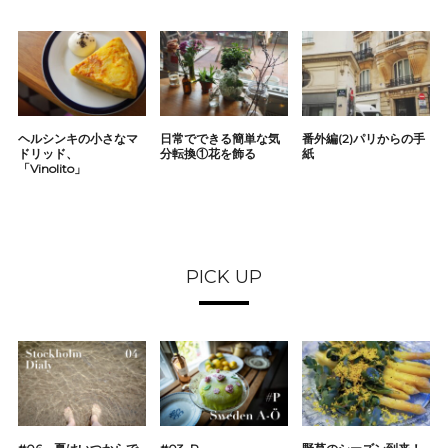
ヘルシンキの小さなマ
日常でできる簡単な気
番外編(2)パリからの手
ドリッド、
分転換①花を飾る
紙
「Vinolito」
PICK UP