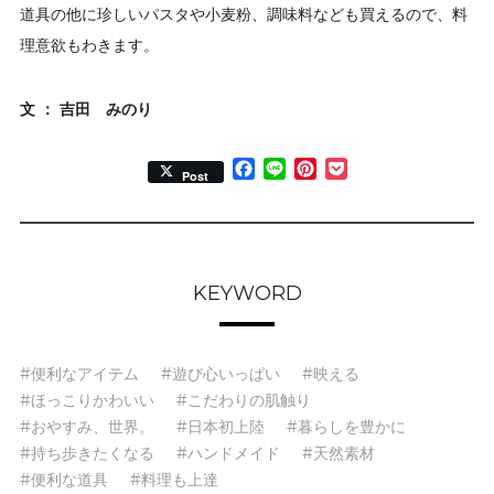
道具の他に珍しいパスタや小麦粉、調味料なども買えるので、料
理意欲もわきます。
文 ： 吉田 みのり
Facebook
Line
Pinterest
Pocket
Post
KEYWORD
#便利なアイテム
#遊び心いっぱい
#映える
#ほっこりかわいい
#こだわりの肌触り
#おやすみ、世界。
#日本初上陸
#暮らしを豊かに
#持ち歩きたくなる
#ハンドメイド
#天然素材
#便利な道具
#料理も上達