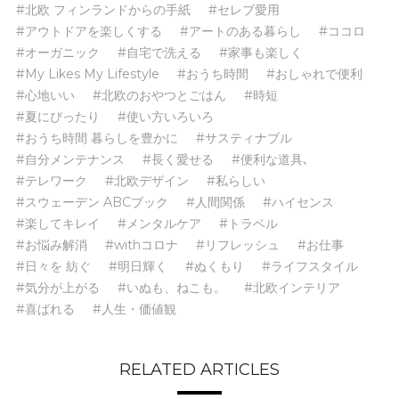
#北欧 フィンランドからの手紙
#セレブ愛用
#アウトドアを楽しくする
#アートのある暮らし
#ココロ
#オーガニック
#自宅で洗える
#家事も楽しく
#My Likes My Lifestyle
#おうち時間
#おしゃれで便利
#心地いい
#北欧のおやつとごはん
#時短
#夏にぴったり
#使い方いろいろ
#おうち時間 暮らしを豊かに
#サスティナブル
#自分メンテナンス
#長く愛せる
#便利な道具､
#テレワーク
#北欧デザイン
#私らしい
#スウェーデン ABCブック
#人間関係
#ハイセンス
#楽してキレイ
#メンタルケア
#トラベル
#お悩み解消
#withコロナ
#リフレッシュ
#お仕事
#日々を 紡ぐ
#明日輝く
#ぬくもり
#ライフスタイル
#気分が上がる
#いぬも、ねこも。
#北欧インテリア
#喜ばれる
#人生・価値観
RELATED ARTICLES