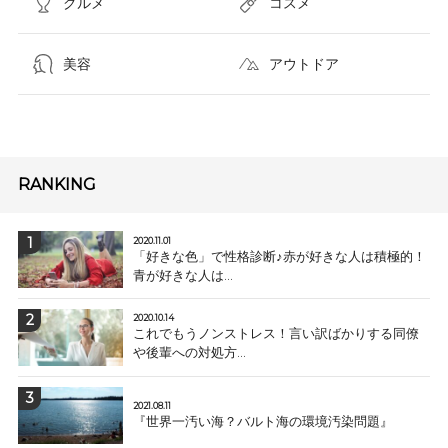
グルメ
コスメ​
美容
アウトドア
RANKING
2020.11.01
「好きな色」で性格診断♪赤が好きな人は積極的！
青が好きな人は...
2020.10.14
これでもうノンストレス！言い訳ばかりする同僚
や後輩への対処方...
2021.08.11
『世界一汚い海？バルト海の環境汚染問題』