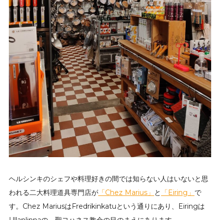
ヘルシンキのシェフや料理好きの間では知らない人はいないと思
われる二大料理道具専門店が
「Chez Marius」
と
「Eiring」
で
す。Chez MariusはFredrikinkatuという通りにあり、Eiringは