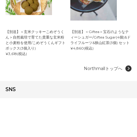
【別送】＜玄米クッキーこめぞうく
【別送】＜Giftea＞宝石のようなテ
ん＞自然栽培で育てた貴重な玄米粉
ィーシュガー/Giftea Sugar(4個)&ド
と小麦粉を使用/こめぞうくんギフト
ライフルーツ&狭山紅茶(3個) セット
ボックス(3個入り)
¥4,860(税込)
¥3,618(税込)
Northmallトップへ
SNS