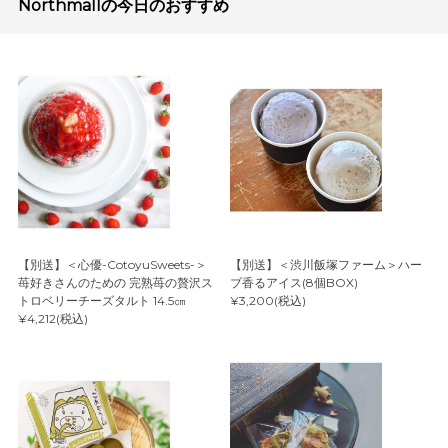
Northmallの今日のおすすめ
【別送】＜心優-CotoyuSweets-＞
【別送】＜渋川飯塚ファーム＞ハー
苺好きさんのための 完熟苺の贅沢ス
ブ香るアイス(8個BOX)
トロベリーチーズタルト 14.5㎝
¥3,200(税込)
¥4,212(税込)