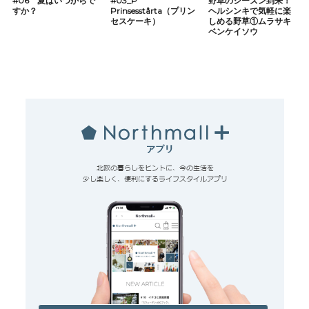
#06 夏はいつからで
#03_P
野草のシーズン到来！
すか？
Prinsesstårta（プリン
ヘルシンキで気軽に楽
セスケーキ）
しめる野草①ムラサキ
ベンケイソウ