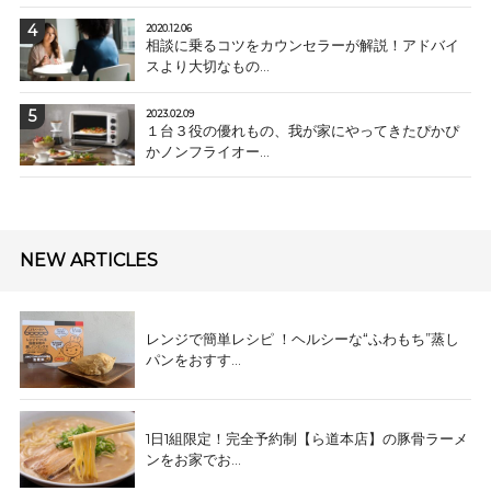
2020.12.06
相談に乗るコツをカウンセラーが解説！アドバイ
スより大切なもの...
2023.02.09
１台３役の優れもの、我が家にやってきたぴかぴ
かノンフライオー...
NEW ARTICLES
レンジで簡単レシピ ！ヘルシーな“ふわもち”蒸し
パンをおすす...
1日1組限定！完全予約制【ら道本店】の豚骨ラーメ
ンをお家でお...