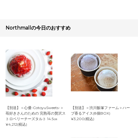
Northmallの今日のおすすめ
【別送】＜心優-CotoyuSweets-＞
【別送】＜渋川飯塚ファーム＞ハー
苺好きさんのための 完熟苺の贅沢ス
ブ香るアイス(8個BOX)
トロベリーチーズタルト 14.5㎝
¥3,200(税込)
¥4,212(税込)