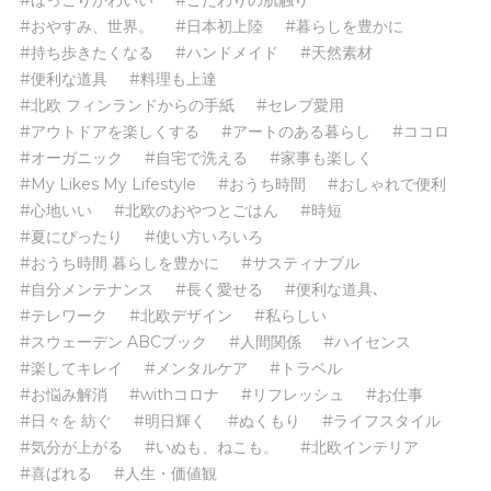
#おやすみ、世界。
#日本初上陸
#暮らしを豊かに
#持ち歩きたくなる
#ハンドメイド
#天然素材
#便利な道具
#料理も上達
#北欧 フィンランドからの手紙
#セレブ愛用
#アウトドアを楽しくする
#アートのある暮らし
#ココロ
#オーガニック
#自宅で洗える
#家事も楽しく
#My Likes My Lifestyle
#おうち時間
#おしゃれで便利
#心地いい
#北欧のおやつとごはん
#時短
#夏にぴったり
#使い方いろいろ
#おうち時間 暮らしを豊かに
#サスティナブル
#自分メンテナンス
#長く愛せる
#便利な道具､
#テレワーク
#北欧デザイン
#私らしい
#スウェーデン ABCブック
#人間関係
#ハイセンス
#楽してキレイ
#メンタルケア
#トラベル
#お悩み解消
#withコロナ
#リフレッシュ
#お仕事
#日々を 紡ぐ
#明日輝く
#ぬくもり
#ライフスタイル
#気分が上がる
#いぬも、ねこも。
#北欧インテリア
#喜ばれる
#人生・価値観