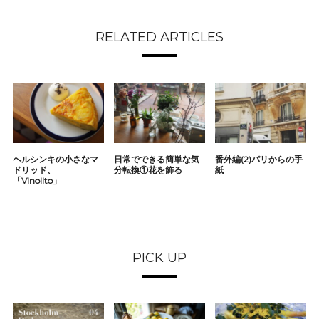
RELATED ARTICLES
ヘルシンキの小さなマ
日常でできる簡単な気
番外編(2)パリからの手
ドリッド、
分転換①花を飾る
紙
「Vinolito」
PICK UP