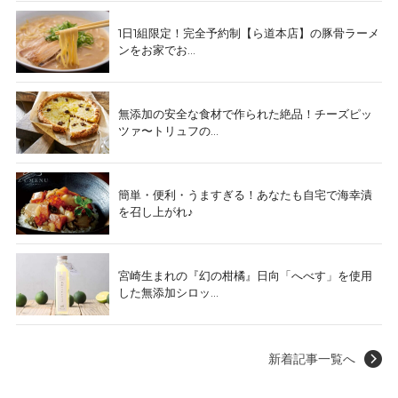
1日1組限定！完全予約制【ら道本店】の豚骨ラーメ
ンをお家でお...
無添加の安全な食材で作られた絶品！チーズピッ
ツァ〜トリュフの...
簡単・便利・うますぎる！あなたも自宅で海幸漬
を召し上がれ♪
宮崎生まれの『幻の柑橘』日向「へべす」を使用
した無添加シロッ...
新着記事一覧へ