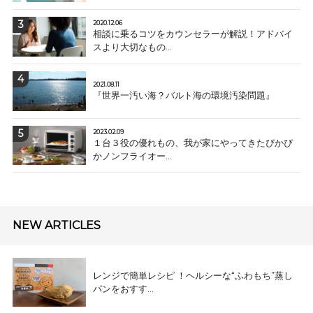
2020.12.06
相談に乗るコツをカウンセラーが解説！アドバイ
スより大切なもの...
2021.08.11
『世界一汚い海？バルト海の環境汚染問題』
2023.02.09
１台３役の優れもの、我が家にやってきたぴかぴ
かノンフライオー...
NEW ARTICLES
レンジで簡単レシピ ！ヘルシーな“ふわもち”蒸し
パンをおすす...