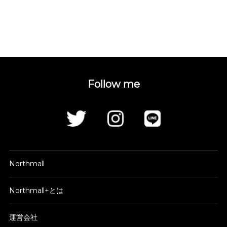
Follow me
Northmall
Northmall+とは
運営会社