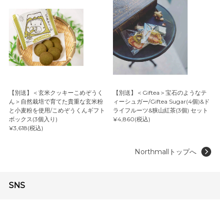
【別送】＜玄米クッキーこめぞうく
【別送】＜Giftea＞宝石のようなテ
ん＞自然栽培で育てた貴重な玄米粉
ィーシュガー/Giftea Sugar(4個)&ド
と小麦粉を使用/こめぞうくんギフト
ライフルーツ&狭山紅茶(3個) セット
ボックス(3個入り)
¥4,860(税込)
¥3,618(税込)
Northmallトップへ
SNS