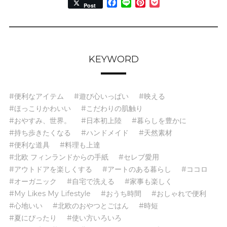
Facebook
Line
Pinterest
Pocket
Post
KEYWORD
#便利なアイテム
#遊び心いっぱい
#映える
#ほっこりかわいい
#こだわりの肌触り
#おやすみ、世界。
#日本初上陸
#暮らしを豊かに
#持ち歩きたくなる
#ハンドメイド
#天然素材
#便利な道具
#料理も上達
#北欧 フィンランドからの手紙
#セレブ愛用
#アウトドアを楽しくする
#アートのある暮らし
#ココロ
#オーガニック
#自宅で洗える
#家事も楽しく
#My Likes My Lifestyle
#おうち時間
#おしゃれで便利
#心地いい
#北欧のおやつとごはん
#時短
#夏にぴったり
#使い方いろいろ