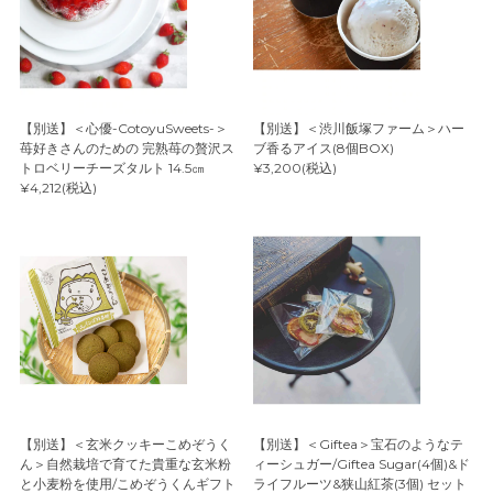
【別送】＜心優-CotoyuSweets-＞
【別送】＜渋川飯塚ファーム＞ハー
苺好きさんのための 完熟苺の贅沢ス
ブ香るアイス(8個BOX)
トロベリーチーズタルト 14.5㎝
¥3,200(税込)
¥4,212(税込)
【別送】＜玄米クッキーこめぞうく
【別送】＜Giftea＞宝石のようなテ
ん＞自然栽培で育てた貴重な玄米粉
ィーシュガー/Giftea Sugar(4個)&ド
と小麦粉を使用/こめぞうくんギフト
ライフルーツ&狭山紅茶(3個) セット