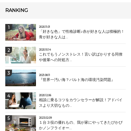
RANKING
2020.11.01
「好きな色」で性格診断♪赤が好きな人は積極的！
青が好きな人は...
2020.10.14
これでもうノンストレス！言い訳ばかりする同僚
や後輩への対処方...
2021.08.11
『世界一汚い海？バルト海の環境汚染問題』
2020.12.06
相談に乗るコツをカウンセラーが解説！アドバイ
スより大切なもの...
2023.02.09
１台３役の優れもの、我が家にやってきたぴかぴ
かノンフライオー...