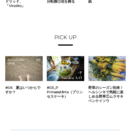
ドリッド、
分転換①花を飾る
紙
「Vinolito」
PICK UP
#06 夏はいつからで
#03_P
野草のシーズン到来！
すか？
Prinsesstårta（プリン
ヘルシンキで気軽に楽
セスケーキ）
しめる野草①ムラサキ
ベンケイソウ