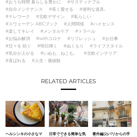
#おうち時間 暮らしを豊かに
#サスティナブル
#自分メンテナンス
#長く愛せる
#便利な道具､
#テレワーク
#北欧デザイン
#私らしい
#スウェーデン ABCブック
#人間関係
#ハイセンス
#楽してキレイ
#メンタルケア
#トラベル
#お悩み解消
#withコロナ
#リフレッシュ
#お仕事
#日々を 紡ぐ
#明日輝く
#ぬくもり
#ライフスタイル
#気分が上がる
#いぬも、ねこも。
#北欧インテリア
#喜ばれる
#人生・価値観
RELATED ARTICLES
ヘルシンキの小さなマ
日常でできる簡単な気
番外編(2)パリからの手