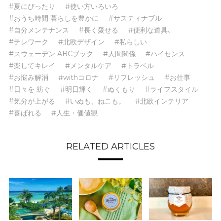
#夏にぴったり
#使い方いろいろ
#おうち時間 暮らしを豊かに
#サスティナブル
#自分メンテナンス
#長く愛せる
#便利な道具､
#テレワーク
#北欧デザイン
#私らしい
#スウェーデン ABCブック
#人間関係
#ハイセンス
#楽してキレイ
#メンタルケア
#トラベル
#お悩み解消
#withコロナ
#リフレッシュ
#お仕事
#日々を 紡ぐ
#明日輝く
#ぬくもり
#ライフスタイル
#気分が上がる
#いぬも、ねこも。
#北欧インテリア
#喜ばれる
#人生・価値観
RELATED ARTICLES