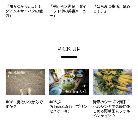
『知らなかった…！！
『朝から大満足！ダイ
『はちみつ生活、始め
グアム＆サイパンの魅
エット中の美容メニュ
ます。』
力』
ー』
PICK UP
#06 夏はいつからで
#03_P
野草のシーズン到来！
すか？
Prinsesstårta（プリン
ヘルシンキで気軽に楽
セスケーキ）
しめる野草①ムラサキ
ベンケイソウ