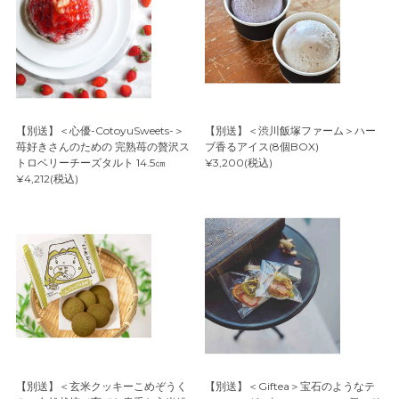
【別送】＜心優-CotoyuSweets-＞
【別送】＜渋川飯塚ファーム＞ハー
苺好きさんのための 完熟苺の贅沢ス
ブ香るアイス(8個BOX)
トロベリーチーズタルト 14.5㎝
¥3,200(税込)
¥4,212(税込)
【別送】＜玄米クッキーこめぞうく
【別送】＜Giftea＞宝石のようなテ