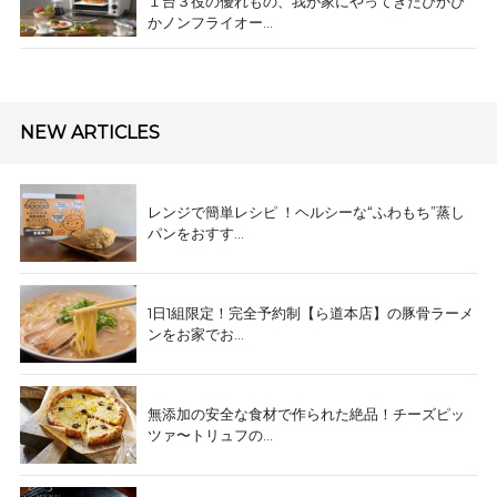
１台３役の優れもの、我が家にやってきたぴかぴ
かノンフライオー...
NEW ARTICLES
レンジで簡単レシピ ！ヘルシーな“ふわもち”蒸し
パンをおすす...
1日1組限定！完全予約制【ら道本店】の豚骨ラーメ
ンをお家でお...
無添加の安全な食材で作られた絶品！チーズピッ
ツァ〜トリュフの...