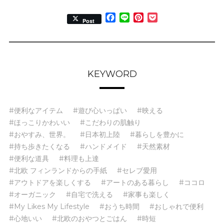
Facebook
Line
Pinterest
Pocket
Post
KEYWORD
#便利なアイテム
#遊び心いっぱい
#映える
#ほっこりかわいい
#こだわりの肌触り
#おやすみ、世界。
#日本初上陸
#暮らしを豊かに
#持ち歩きたくなる
#ハンドメイド
#天然素材
#便利な道具
#料理も上達
#北欧 フィンランドからの手紙
#セレブ愛用
#アウトドアを楽しくする
#アートのある暮らし
#ココロ
#オーガニック
#自宅で洗える
#家事も楽しく
#My Likes My Lifestyle
#おうち時間
#おしゃれで便利
#心地いい
#北欧のおやつとごはん
#時短