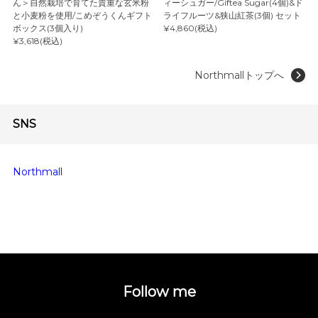
ん＞自然栽培で育てた貴重な玄米粉
ィーシュガー/Giftea Sugar(4個)&ド
と小麦粉を使用/こめぞうくんギフト
ライフルーツ&狭山紅茶(3個) セット
ボックス(3個入り)
¥4,860(税込)
¥3,618(税込)
Northmallトップへ
SNS
Northmall
Follow me