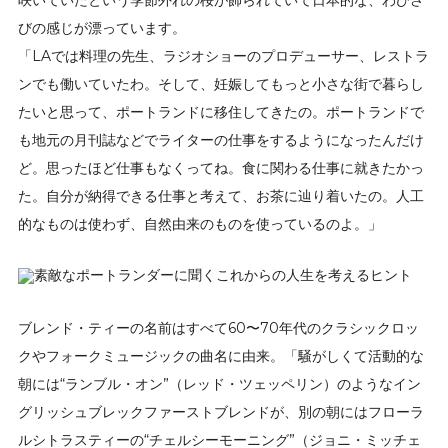
咲いていたという季節外れの桜が飾られていて日本的な、わびさ
びの感じが漂っています。
「LAでは料理の先生、ラジオショーのプロデューサー、レストラ
ンでも働いていたわ。そして、妊娠してもっと小さな街で暮らし
たいと思って、ポートランドに移住してきたの。ポートランドで
も地元の月刊誌などでライターの仕事をするようになったんだけ
ど。思ったほど仕事もなくってね。食に関わる仕事に就きたかっ
た。自分が納得できる仕事と考えて、お茶に辿り着いたの。人工
的なものは使わず、自然由来のものを使っているのよ。」
ブレンド・ティーの名前はすべて60〜70年代のクラシックロッ
クやフォークミュージックの曲名に由来。「騒がしくて活動的な
朝には“ランブル・オン”（レッド・ツェッペリン）のようなイン
グリッシュブレックファーストブレンドが、別の朝にはフローラ
ルシトラスティーの“チェルシーモーニング”（ジョニ・ミッチェ