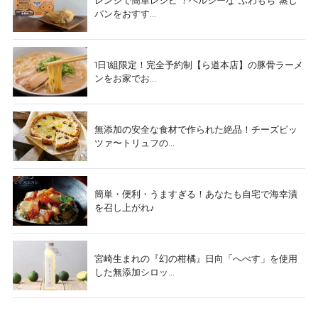
パンをおすす...
1日1組限定！完全予約制【ら道本店】の豚骨ラーメ
ンをお家でお...
無添加の安全な食材で作られた絶品！チーズピッ
ツァ〜トリュフの...
簡単・便利・うますぎる！あなたも自宅で海幸漬
を召し上がれ♪
宮崎生まれの『幻の柑橘』日向「へべす」を使用
した無添加シロッ...