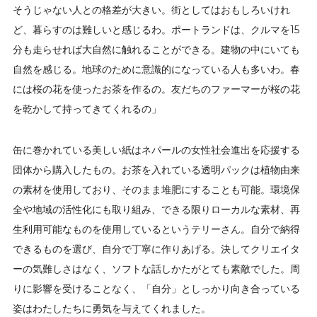
そうじゃない人との格差が大きい。街としてはおもしろいけれ
ど、暮らすのは難しいと感じるわ。ポートランドは、クルマを15
分も走らせれば大自然に触れることができる。建物の中にいても
自然を感じる。地球のために意識的になっている人も多いわ。春
には桜の花を使ったお茶を作るの。友だちのファーマーが桜の花
を乾かして持ってきてくれるの」
缶に巻かれている美しい紙はネパールの女性社会進出を応援する
団体から購入したもの。お茶を入れている透明パックは植物由来
の素材を使用しており、そのまま堆肥にすることも可能。環境保
全や地域の活性化にも取り組み、できる限りローカルな素材、再
生利用可能なものを使用しているというテリーさん。自分で納得
できるものを選び、自分で丁寧に作りあげる。決してクリエイタ
ーの気難しさはなく、ソフトな話しかたがとても素敵でした。周
りに影響を受けることなく、「自分」としっかり向き合っている
姿はわたしたちに勇気を与えてくれました。