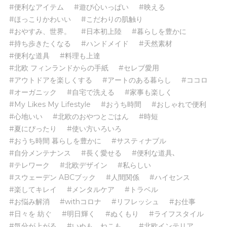
#便利なアイテム
#遊び心いっぱい
#映える
#ほっこりかわいい
#こだわりの肌触り
#おやすみ、世界。
#日本初上陸
#暮らしを豊かに
#持ち歩きたくなる
#ハンドメイド
#天然素材
#便利な道具
#料理も上達
#北欧 フィンランドからの手紙
#セレブ愛用
#アウトドアを楽しくする
#アートのある暮らし
#ココロ
#オーガニック
#自宅で洗える
#家事も楽しく
#My Likes My Lifestyle
#おうち時間
#おしゃれで便利
#心地いい
#北欧のおやつとごはん
#時短
#夏にぴったり
#使い方いろいろ
#おうち時間 暮らしを豊かに
#サスティナブル
#自分メンテナンス
#長く愛せる
#便利な道具､
#テレワーク
#北欧デザイン
#私らしい
#スウェーデン ABCブック
#人間関係
#ハイセンス
#楽してキレイ
#メンタルケア
#トラベル
#お悩み解消
#withコロナ
#リフレッシュ
#お仕事
#日々を 紡ぐ
#明日輝く
#ぬくもり
#ライフスタイル
#気分が上がる
#いぬも、ねこも。
#北欧インテリア