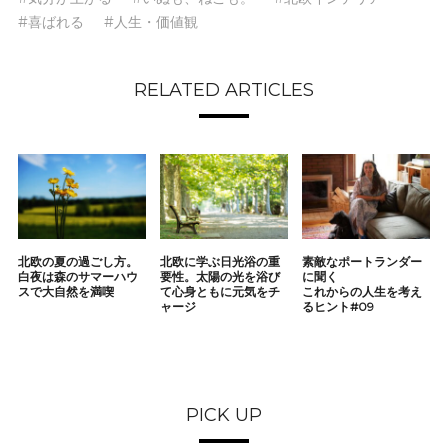
#喜ばれる
#人生・価値観
RELATED ARTICLES
北欧の夏の過ごし方。
北欧に学ぶ日光浴の重
素敵なポートランダー
白夜は森のサマーハウ
要性。太陽の光を浴び
に聞く
スで大自然を満喫
て心身ともに元気をチ
これからの人生を考え
ャージ
るヒント#09
PICK UP