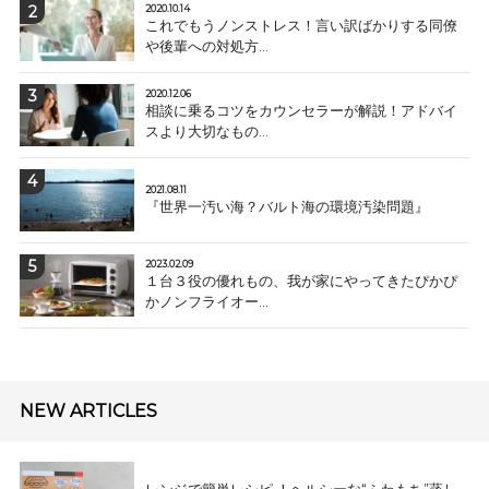
2020.10.14
これでもうノンストレス！言い訳ばかりする同僚
や後輩への対処方...
2020.12.06
相談に乗るコツをカウンセラーが解説！アドバイ
スより大切なもの...
2021.08.11
『世界一汚い海？バルト海の環境汚染問題』
2023.02.09
１台３役の優れもの、我が家にやってきたぴかぴ
かノンフライオー...
NEW ARTICLES
レンジで簡単レシピ ！ヘルシーな“ふわもち”蒸し