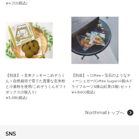
¥4,212(税込)
【別送】＜玄米クッキーこめぞうく
【別送】＜Giftea＞宝石のようなテ
ん＞自然栽培で育てた貴重な玄米粉
ィーシュガー/Giftea Sugar(4個)&ド
と小麦粉を使用/こめぞうくんギフト
ライフルーツ&狭山紅茶(3個) セット
ボックス(3個入り)
¥4,860(税込)
¥3,618(税込)
Northmallトップへ
SNS