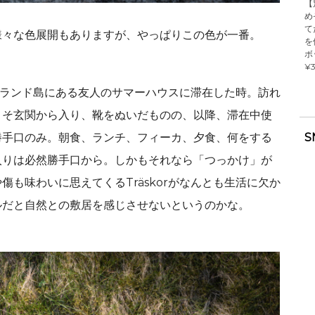
【
め
て
様々な色展開もありますが、やっぱりこの色が一番。
を
ボ
¥3
エーランド島にある友人のサマーハウスに滞在した時。訪れ
こそ玄関から入り、靴をぬいだものの、以降、滞在中使
S
勝手口のみ。朝食、ランチ、フィーカ、夕食、何をする
入りは必然勝手口から。しかもそれなら「つっかけ」が
も味わいに思えてくるTräskorがなんとも生活に欠か
ルだと自然との敷居を感じさせないというのかな。