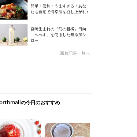
簡単・便利・うますぎる！あな
たも自宅で海幸漬を召し上がれ♪
宮崎生まれの『幻の柑橘』日向
「へべす」を使用した無添加シ
ロッ...
新着記事一覧へ
orthmallの今日のおすすめ