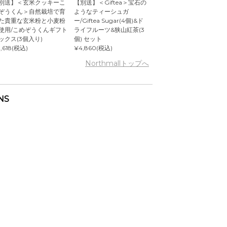
別送】＜玄米クッキーこ
【別送】＜Giftea＞宝石の
ぞうくん＞自然栽培で育
ようなティーシュガ
た貴重な玄米粉と小麦粉
ー/Giftea Sugar(4個)&ド
使用/こめぞうくんギフト
ライフルーツ&狭山紅茶(3
ックス(3個入り)
個) セット
,618(税込)
¥4,860(税込)
Northmallトップへ
NS