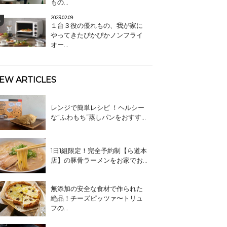
もの...
2023.02.09
１台３役の優れもの、我が家に
やってきたぴかぴかノンフライ
オー...
EW ARTICLES
レンジで簡単レシピ ！ヘルシー
な“ふわもち”蒸しパンをおすす...
1日1組限定！完全予約制【ら道本
店】の豚骨ラーメンをお家でお...
無添加の安全な食材で作られた
絶品！チーズピッツァ〜トリュ
フの...