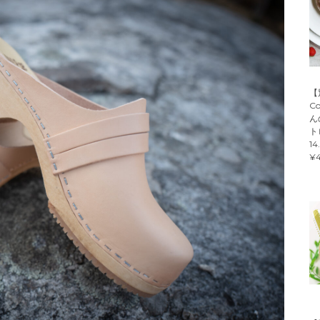
【
C
ん
ト
14
¥4