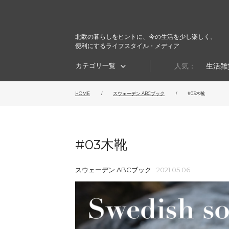
北欧の暮らしをヒントに、今の生活を少し楽しく、
便利にするライフスタイル・メディア
カテゴリ一覧
人気：
生活雑
HOME
スウェーデン ABCブック
#03木靴
#03木靴
スウェーデン ABCブック
2021.05.06