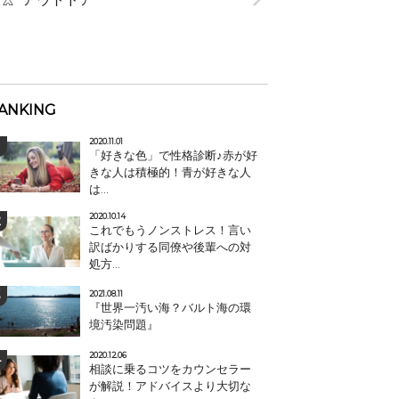
ANKING
2020.11.01
「好きな色」で性格診断♪赤が好
きな人は積極的！青が好きな人
は...
2020.10.14
これでもうノンストレス！言い
訳ばかりする同僚や後輩への対
処方...
2021.08.11
『世界一汚い海？バルト海の環
境汚染問題』
2020.12.06
相談に乗るコツをカウンセラー
が解説！アドバイスより大切な