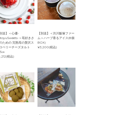
別送】＜心優-
【別送】＜渋川飯塚ファー
otoyuSweets-＞苺好きさ
ム＞ハーブ香るアイス(8個
のための 完熟苺の贅沢ス
BOX)
ロベリーチーズタルト
¥3,200(税込)
.5㎝
,212(税込)