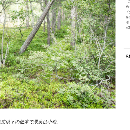
【
め
て
を
ボ
¥3
S
膝丈以下の低木で果実は小粒。