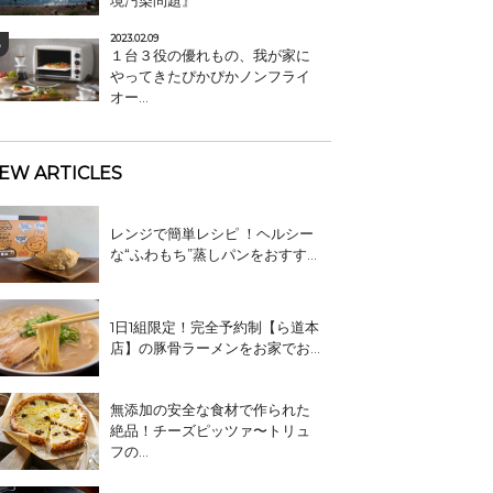
境汚染問題』
2023.02.09
１台３役の優れもの、我が家に
やってきたぴかぴかノンフライ
オー...
EW ARTICLES
レンジで簡単レシピ ！ヘルシー
な“ふわもち”蒸しパンをおすす...
1日1組限定！完全予約制【ら道本
店】の豚骨ラーメンをお家でお...
無添加の安全な食材で作られた
絶品！チーズピッツァ〜トリュ
フの...