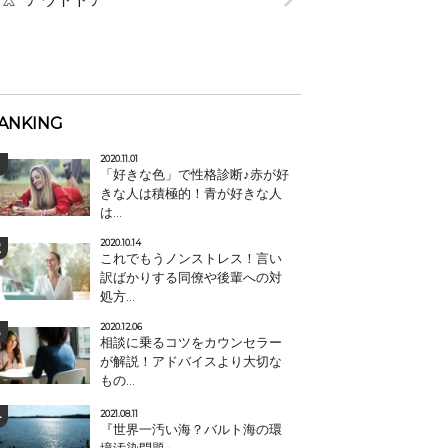
ANKING
2020.11.01
「好きな色」で性格診断♪赤が好
きな人は積極的！青が好きな人
は...
2020.10.14
これでもうノンストレス！言い
訳ばかりする同僚や後輩への対
処方...
2020.12.06
相談に乗るコツをカウンセラー
が解説！アドバイスより大切な
もの...
2021.08.11
『世界一汚い海？バルト海の環