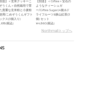
別送】＜玄米クッキーこ
【別送】＜Giftea＞宝石の
ぞうくん＞自然栽培で育
ようなティーシュガ
た貴重な玄米粉と小麦粉
ー/Giftea Sugar(4個)&ド
使用/こめぞうくんギフト
ライフルーツ&狭山紅茶(3
ックス(3個入り)
個) セット
,618(税込)
¥4,860(税込)
Northmallトップへ
NS