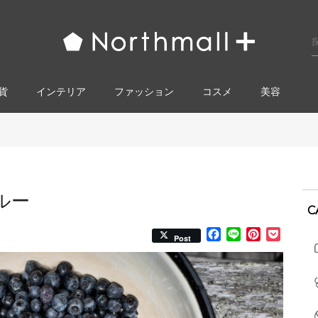
貨
インテリア
ファッション
コスメ​
美容
ルー
C
Facebook
Line
Pinterest
Pocke
Post