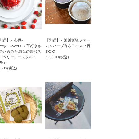
別送】＜心優-
【別送】＜渋川飯塚ファー
otoyuSweets-＞苺好きさ
ム＞ハーブ香るアイス(8個
のための 完熟苺の贅沢ス
BOX)
ロベリーチーズタルト
¥3,200(税込)
.5㎝
,212(税込)