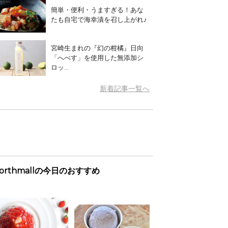
簡単・便利・うますぎる！あな
たも自宅で海幸漬を召し上がれ♪
宮崎生まれの『幻の柑橘』日向
「へべす」を使用した無添加シ
ロッ...
新着記事一覧へ
orthmallの今日のおすすめ