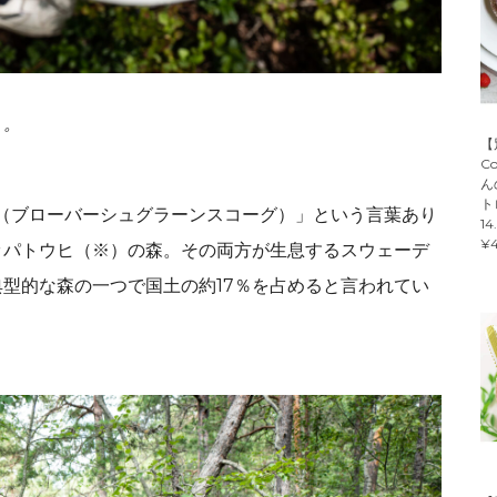
。。
【
C
ん
ト
skog（ブローバーシュグラーンスコーグ）」という言葉あり
14
¥4
ッパトウヒ（※）の森。その両方が生息するスウェーデ
型的な森の一つで国土の約17％を占めると言われてい