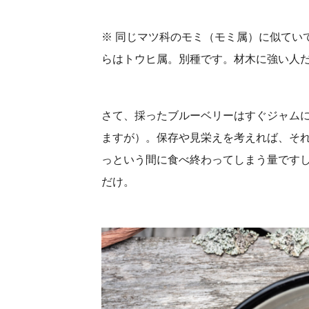
※ 同じマツ科のモミ（モミ属）に似てい
らはトウヒ属。別種です。材木に強い人
さて、採ったブルーベリーはすぐジャム
ますが）。保存や見栄えを考えれば、そ
っという間に食べ終わってしまう量です
だけ。