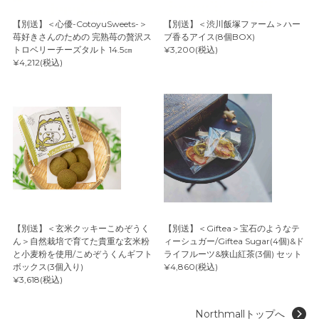
【別送】＜心優-CotoyuSweets-＞
【別送】＜渋川飯塚ファーム＞ハー
苺好きさんのための 完熟苺の贅沢ス
ブ香るアイス(8個BOX)
トロベリーチーズタルト 14.5㎝
¥3,200(税込)
¥4,212(税込)
【別送】＜玄米クッキーこめぞうく
【別送】＜Giftea＞宝石のようなテ
ん＞自然栽培で育てた貴重な玄米粉
ィーシュガー/Giftea Sugar(4個)&ド
と小麦粉を使用/こめぞうくんギフト
ライフルーツ&狭山紅茶(3個) セット
ボックス(3個入り)
¥4,860(税込)
¥3,618(税込)
Northmallトップへ