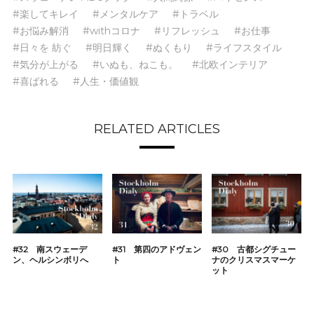
#楽してキレイ
#メンタルケア
#トラベル
#お悩み解消
#withコロナ
#リフレッシュ
#お仕事
#日々を 紡ぐ
#明日輝く
#ぬくもり
#ライフスタイル
#気分が上がる
#いぬも、ねこも。
#北欧インテリア
#喜ばれる
#人生・価値観
RELATED ARTICLES
#32 南スウェーデ
#31 第四のアドヴェン
#30 古都シグチュー
ン、ヘルシンボリへ
ト
ナのクリスマスマーケ
ット