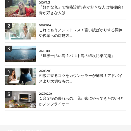
2020.11.01
「好きな色」で性格診断♪赤が好きな人は積極的！
青が好きな人は...
2020.10.14
これでもうノンストレス！言い訳ばかりする同僚
や後輩への対処方...
2021.08.11
『世界一汚い海？バルト海の環境汚染問題』
2020.12.06
相談に乗るコツをカウンセラーが解説！アドバイ
スより大切なもの...
2023.02.09
１台３役の優れもの、我が家にやってきたぴかぴ
かノンフライオー...