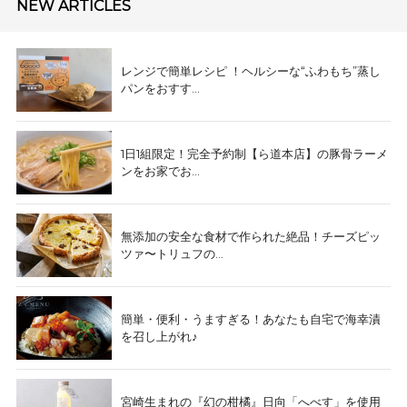
NEW ARTICLES
レンジで簡単レシピ ！ヘルシーな“ふわもち”蒸し
パンをおすす...
1日1組限定！完全予約制【ら道本店】の豚骨ラーメ
ンをお家でお...
無添加の安全な食材で作られた絶品！チーズピッ
ツァ〜トリュフの...
簡単・便利・うますぎる！あなたも自宅で海幸漬
を召し上がれ♪
宮崎生まれの『幻の柑橘』日向「へべす」を使用