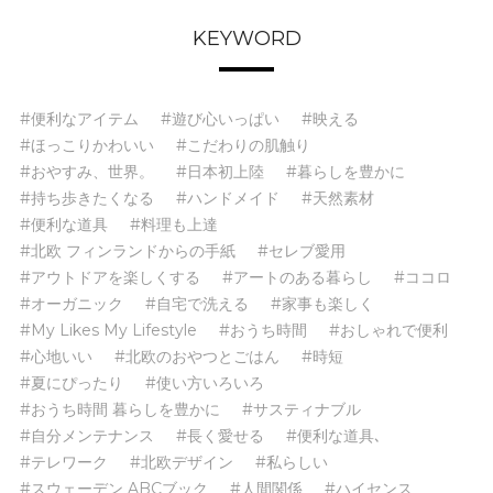
KEYWORD
#便利なアイテム
#遊び心いっぱい
#映える
#ほっこりかわいい
#こだわりの肌触り
#おやすみ、世界。
#日本初上陸
#暮らしを豊かに
#持ち歩きたくなる
#ハンドメイド
#天然素材
#便利な道具
#料理も上達
#北欧 フィンランドからの手紙
#セレブ愛用
#アウトドアを楽しくする
#アートのある暮らし
#ココロ
#オーガニック
#自宅で洗える
#家事も楽しく
#My Likes My Lifestyle
#おうち時間
#おしゃれで便利
#心地いい
#北欧のおやつとごはん
#時短
#夏にぴったり
#使い方いろいろ
#おうち時間 暮らしを豊かに
#サスティナブル
#自分メンテナンス
#長く愛せる
#便利な道具､
#テレワーク
#北欧デザイン
#私らしい
#スウェーデン ABCブック
#人間関係
#ハイセンス