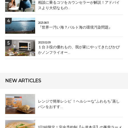
相談に乗るコツをカウンセラーが解説！アドバイ
スより大切なもの...
2021.08.11
『世界一汚い海？バルト海の環境汚染問題』
2023.02.09
１台３役の優れもの、我が家にやってきたぴかぴ
かノンフライオー...
NEW ARTICLES
レンジで簡単レシピ ！ヘルシーな“ふわもち”蒸し
パンをおすす...
1日1組限定！完全予約制【ら道本店】の豚骨ラーメ