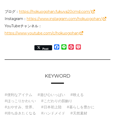
ブログ：
https://hokuogohan.fukuya20cmd.com/
Instagram：
https://www.instagram.com/hokuogohan/
YouTubeチャンネル：
https://www.youtube.com/c/hokuogohan
Facebook
Line
Pinterest
Pocket
Post
KEYWORD
#便利なアイテム
#遊び心いっぱい
#映える
#ほっこりかわいい
#こだわりの肌触り
#おやすみ、世界。
#日本初上陸
#暮らしを豊かに
#持ち歩きたくなる
#ハンドメイド
#天然素材