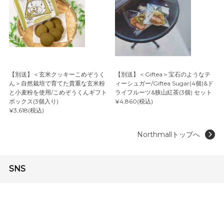
【別送】＜玄米クッキーこめぞうく
【別送】＜Giftea＞宝石のようなテ
ん＞自然栽培で育てた貴重な玄米粉
ィーシュガー/Giftea Sugar(4個)&ド
と小麦粉を使用/こめぞうくんギフト
ライフルーツ&狭山紅茶(3個) セット
ボックス(3個入り)
¥4,860(税込)
¥3,618(税込)
Northmallトップへ
SNS