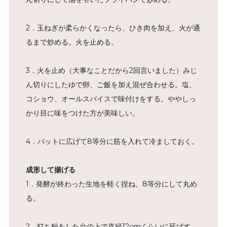
2．玉ねぎが柔らかくなったら、ひき肉を加え、火が通
るまで炒める。火を止める。
3．火を止め（大事なことだから2回言いました）みじ
ん切りにしたゆで卵、ご飯を加え混ぜ合わせる。塩、
コショウ、オールスパイスで味付けをする。ややしっ
かり目に味をつけた方が美味しい。
4．バットに広げて8等分に筋を入れて冷ましておく。
成形して揚げる
1．発酵が終わった生地を軽く捏ね、8等分にして丸め
る。
2．打ち粉をした台の上で直径12cmくらいに延ばす。