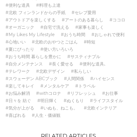
#便利な道具
#料理も上達
#北欧 フィンランドからの手紙
#セレブ愛用
#アウトドアを楽しくする
#アートのある暮らし
#ココロ
#オーガニック
#自宅で洗える
#家事も楽しく
#My Likes My Lifestyle
#おうち時間
#おしゃれで便利
#心地いい
#北欧のおやつとごはん
#時短
#夏にぴったり
#使い方いろいろ
#おうち時間 暮らしを豊かに
#サスティナブル
#自分メンテナンス
#長く愛せる
#便利な道具､
#テレワーク
#北欧デザイン
#私らしい
#スウェーデン ABCブック
#人間関係
#ハイセンス
#楽してキレイ
#メンタルケア
#トラベル
#お悩み解消
#withコロナ
#リフレッシュ
#お仕事
#日々を 紡ぐ
#明日輝く
#ぬくもり
#ライフスタイル
#気分が上がる
#いぬも、ねこも。
#北欧インテリア
#喜ばれる
#人生・価値観
RELATED ARTICLES