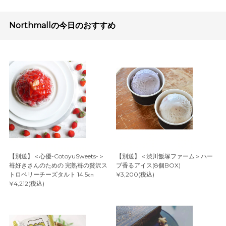
Northmallの今日のおすすめ
【別送】＜心優-CotoyuSweets-＞
【別送】＜渋川飯塚ファーム＞ハー
苺好きさんのための 完熟苺の贅沢ス
ブ香るアイス(8個BOX)
トロベリーチーズタルト 14.5㎝
¥3,200(税込)
¥4,212(税込)