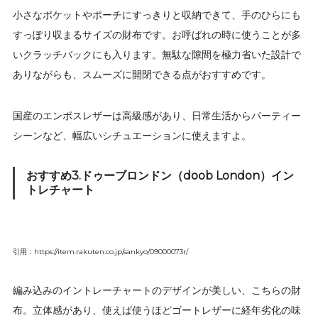
小さなポケットやポーチにすっきりと収納できて、手のひらにも
すっぽり収まるサイズの財布です。お呼ばれの時に使うことが多
いクラッチバックにも入ります。無駄な隙間を極力省いた設計で
ありながらも、スムーズに開閉できる点がおすすめです。
国産のエンボスレザーは高級感があり、日常生活からパーティー
シーンなど、幅広いシチュエーションに使えますよ。
おすすめ3.ドゥーブロンドン（doob London）イン
トレチャート
引用：https://item.rakuten.co.jp/sankyo/09000073r/
編み込みのイントレーチャートのデザインが美しい、こちらの財
布。立体感があり、使えば使うほどゴートレザーに経年劣化の味