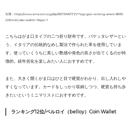
引用：https://www.amazon.co.jp/dp/B073W67FZV?tag=goo-ranking-select-8893-
22&linkCode=osi&th=1&psc=1
こちらはがま口タイプの二つ折り財布です。バケッタレザーとい
う、イタリアの伝統的なめし製法で作られた革を使用していま
す。使っていくうちに美しい艶感や発色の良さが出てくるのが特
徴的。経年劣化を楽しみたい人におすすめです。
また、大きく開くがま口はひと目で硬貨がわかり、出し入れしや
すくなっています。カードをしっかり収納しつつ、硬貨も持ち歩
きたいというミニマリストにおすすめです。
ランキング12位/ベルロイ（belloy）Coin Wallet