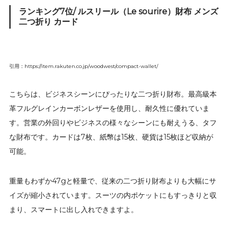
ランキング7位/ ルスリール（Le sourire）財布 メンズ
二つ折り カード
引用：https://item.rakuten.co.jp/woodwest/compact-wallet/
こちらは、ビジネスシーンにぴったりな二つ折り財布。最高級本
革フルグレインカーボンレザーを使用し、耐久性に優れていま
す。営業の外回りやビジネスの様々なシーンにも耐えうる、タフ
な財布です。カードは7枚、紙幣は15枚、硬貨は15枚ほど収納が
可能。
重量もわずか47gと軽量で、従来の二つ折り財布よりも大幅にサ
イズが縮小されています。スーツの内ポケットにもすっきりと収
まり、スマートに出し入れできますよ。