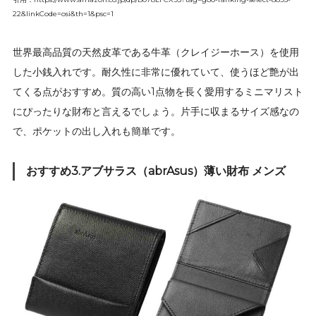
22&linkCode=osi&th=1&psc=1
世界最高品質の天然皮革である牛革（クレイジーホース）を使用
した小銭入れです。耐久性に非常に優れていて、使うほど艶が出
てくる点がおすすめ。質の高い1点物を長く愛用するミニマリスト
にぴったりな財布と言えるでしょう。片手に収まるサイズ感なの
で、ポケットの出し入れも簡単です。
おすすめ3.アブサラス（abrAsus）薄い財布 メンズ