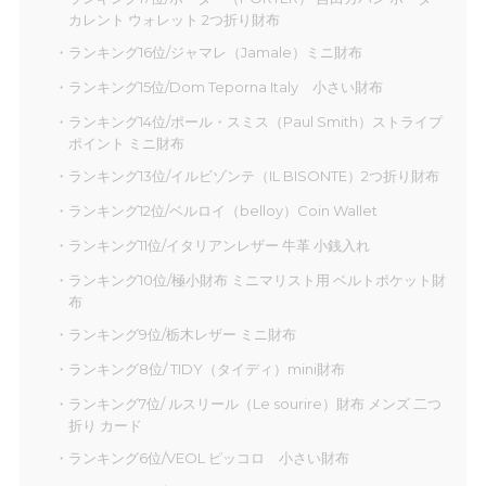
カレント ウォレット 2つ折り財布
ランキング16位/ジャマレ（Jamale）ミニ財布
ランキング15位/Dom Teporna Italy 小さい財布
ランキング14位/ポール・スミス（Paul Smith）ストライプ
ポイント ミニ財布
ランキング13位/イルビゾンテ（IL BISONTE）2つ折り財布
ランキング12位/ベルロイ（belloy）Coin Wallet
ランキング11位/イタリアンレザー 牛革 小銭入れ
ランキング10位/極小財布 ミニマリスト用 ベルトポケット財
布
ランキング9位/栃木レザー ミニ財布
ランキング8位/ TIDY（タイディ）mini財布
ランキング7位/ ルスリール（Le sourire）財布 メンズ 二つ
折り カード
ランキング6位/VEOL ピッコロ 小さい財布