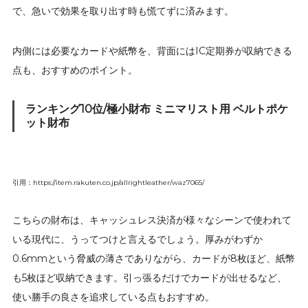
で、急いで効果を取り出す時も慌てずに済みます。
内側には必要なカードや紙幣を、背面にはIC定期券が収納できる
点も、おすすめのポイント。
ランキング10位/極小財布 ミニマリスト用 ベルトポケ
ット財布
引用：https://item.rakuten.co.jp/allrightleather/waz7065/
こちらの財布は、キャッシュレス決済が様々なシーンで使われて
いる現代に、うってつけと言えるでしょう。厚みがわずか
0.6mmという脅威の薄さでありながら、カードが8枚ほど、紙幣
も5枚ほど収納できます。引っ張るだけでカードが出せるなど、
使い勝手の良さを追求している点もおすすめ。