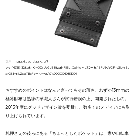
引用：https://superclassic.jp/?
pid=16355432&a8=KrA0DrUo2LBS8zgNFjBL_CgMgMuJQM8sfjBFU9gYQF4o2LArBL
arGMArlLZsasTBcFbMIvAycrA01s00000010351001
おすすめのポイントはなんと言ってもその薄さ。わずか13mmの
極薄財布は熟練の革職人さんが試行錯誤の上、開発されたもの。
2013年度にグッドデザイン賞を受賞し、数多くのメディアにも取
り上げられています。
札押さえの後ろにある「ちょっとしたポケット」は、家や自転車