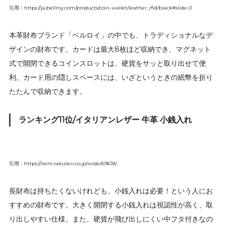
引用：https://ja.bellroy.com/products/coin-wallet/leather_rfid/black#slide-0
本革財布ブランド「ベルロイ」の中でも、トラディショナルなデ
ザインの財布です。カードは最大8枚ほど収納でき、マグネット
式で開閉できるコインスロットは、硬貨をサッと取り出せて便
利。カード用の隠しスペースには、いざというときの紙幣を折り
たたんで収納できます。
ランキング11位/イタリアンレザー 牛革 小銭入れ
引用：https://item.rakuten.co.jp/wide/69618/
長財布は持ちたくないけれども、小銭入れは必要！という人にお
すすめの財布です。大きく開閉する小銭入れは視認性が高く、取
り出しやすい仕様。また、硬貨が飛び出しにくい中フタ付きなの