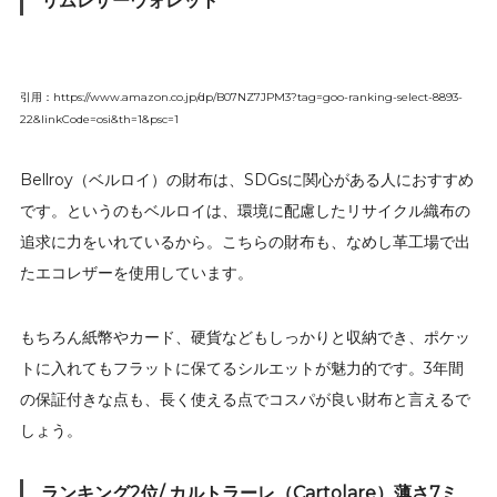
リムレザーウォレット
引用：https://www.amazon.co.jp/dp/B07NZ7JPM3?tag=goo-ranking-select-8893-
22&linkCode=osi&th=1&psc=1
Bellroy（ベルロイ）の財布は、SDGsに関心がある人におすすめ
です。というのもベルロイは、環境に配慮したリサイクル織布の
追求に力をいれているから。こちらの財布も、なめし革工場で出
たエコレザーを使用しています。
もちろん紙幣やカード、硬貨などもしっかりと収納でき、ポケッ
トに入れてもフラットに保てるシルエットが魅力的です。3年間
の保証付きな点も、長く使える点でコスパが良い財布と言えるで
しょう。
ランキング2位/ カルトラーレ（Cartolare）薄さ7ミ