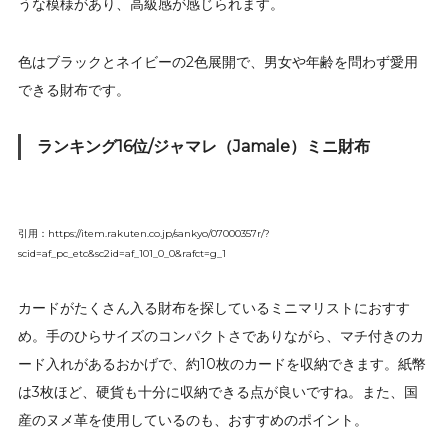
うな模様があり、高級感が感じられます。
色はブラックとネイビーの2色展開で、男女や年齢を問わず愛用
できる財布です。
ランキング16位/ジャマレ（Jamale）ミニ財布
引用：https://item.rakuten.co.jp/sankyo/07000357r/?
scid=af_pc_etc&sc2id=af_101_0_0&rafct=g_1
カードがたくさん入る財布を探しているミニマリストにおすす
め。手のひらサイズのコンパクトさでありながら、マチ付きのカ
ード入れがあるおかげで、約10枚のカードを収納できます。紙幣
は3枚ほど、硬貨も十分に収納できる点が良いですね。また、国
産のヌメ革を使用しているのも、おすすめのポイント。