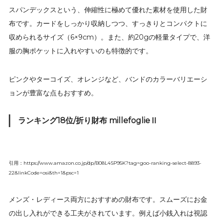
スパンデックスという、伸縮性に極めて優れた素材を使用した財
布です。カードをしっかり収納しつつ、すっきりとコンパクトに
収められるサイズ（6×9cm）。また、約20gの軽量タイプで、洋
服の胸ポケットに入れやすいのも特徴的です。
ピンクやターコイズ、オレンジなど、バンドのカラーバリエーシ
ョンが豊富な点もおすすめ。
ランキング18位/折り財布 millefoglieⅡ
引用：https://www.amazon.co.jp/dp/B08L4SP95K?tag=goo-ranking-select-8893-
22&linkCode=osi&th=1&psc=1
メンズ・レディース両方におすすめの財布です。スムーズにお金
の出し入れができる工夫がされています。例えば小銭入れは視認