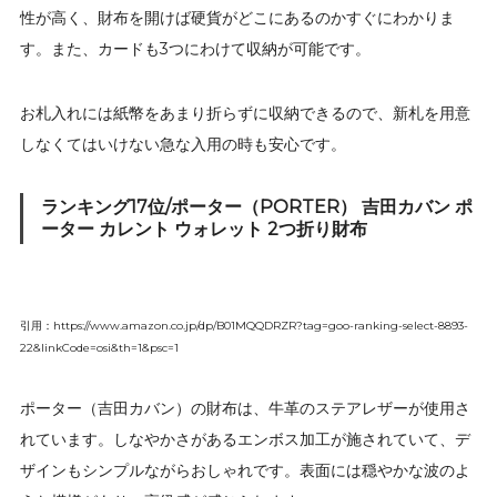
性が高く、財布を開けば硬貨がどこにあるのかすぐにわかりま
す。また、カードも3つにわけて収納が可能です。
お札入れには紙幣をあまり折らずに収納できるので、新札を用意
しなくてはいけない急な入用の時も安心です。
ランキング17位/ポーター（PORTER） 吉田カバン ポ
ーター カレント ウォレット 2つ折り財布
引用：https://www.amazon.co.jp/dp/B01MQQDRZR?tag=goo-ranking-select-8893-
22&linkCode=osi&th=1&psc=1
ポーター（吉田カバン）の財布は、牛革のステアレザーが使用さ
れています。しなやかさがあるエンボス加工が施されていて、デ
ザインもシンプルながらおしゃれです。表面には穏やかな波のよ