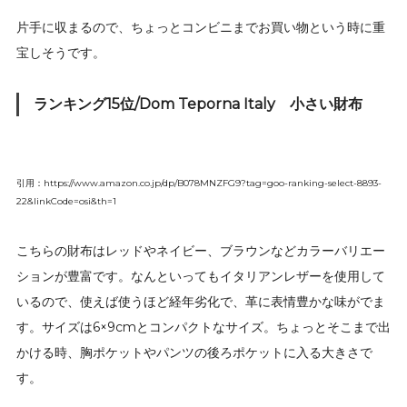
片手に収まるので、ちょっとコンビニまでお買い物という時に重
宝しそうです。
ランキング15位/Dom Teporna Italy 小さい財布
引用：https://www.amazon.co.jp/dp/B078MNZFG9?tag=goo-ranking-select-8893-
22&linkCode=osi&th=1
こちらの財布はレッドやネイビー、ブラウンなどカラーバリエー
ションが豊富です。なんといってもイタリアンレザーを使用して
いるので、使えば使うほど経年劣化で、革に表情豊かな味がでま
す。サイズは6×9cmとコンパクトなサイズ。ちょっとそこまで出
かける時、胸ポケットやパンツの後ろポケットに入る大きさで
す。