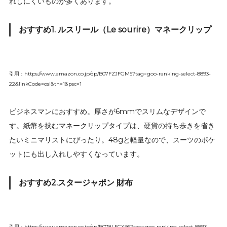
れしにくいものが多くあります。
おすすめ1. ルスリール（Le sourire）マネークリップ
引用：https://www.amazon.co.jp/dp/B07FZJFGM5?tag=goo-ranking-select-8893-
22&linkCode=osi&th=1&psc=1
ビジネスマンにおすすめ。厚さが6mmでスリムなデザインで
す。紙幣を挟むマネークリップタイプは、硬貨の持ち歩きを省き
たいミニマリストにぴったり。48gと軽量なので、スーツのポケ
ットにも出し入れしやすくなっています。
おすすめ2.スタージャポン 財布
引用：https://www.amazon.co.jp/dp/B078LFCX95?tag=goo-ranking-select-8893-