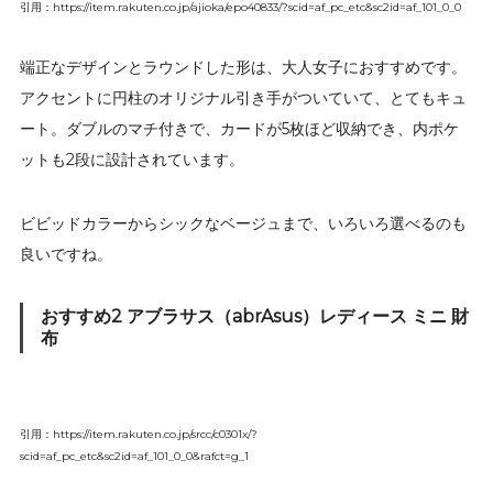
引用：https://item.rakuten.co.jp/ajioka/epo40833/?scid=af_pc_etc&sc2id=af_101_0_0
端正なデザインとラウンドした形は、大人女子におすすめです。
アクセントに円柱のオリジナル引き手がついていて、とてもキュ
ート。ダブルのマチ付きで、カードが5枚ほど収納でき、内ポケ
ットも2段に設計されています。
ビビッドカラーからシックなベージュまで、いろいろ選べるのも
良いですね。
おすすめ2 アブラサス（abrAsus）レディース ミニ 財
布
引用：https://item.rakuten.co.jp/srcc/c0301x/?
scid=af_pc_etc&sc2id=af_101_0_0&rafct=g_1