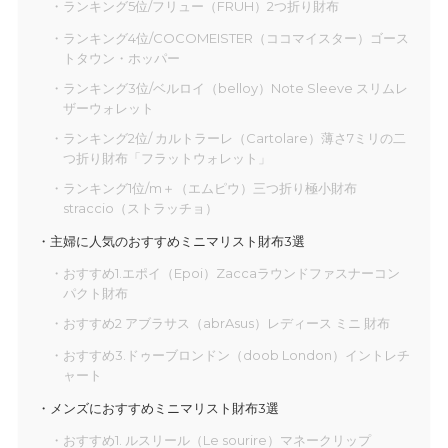
ランキング5位/フリュー（FRUH）2つ折り財布
ランキング4位/COCOMEISTER（ココマイスター）ゴース
トタウン・ホッパー
ランキング3位/ベルロイ（belloy）Note Sleeve スリムレ
ザーウォレット
ランキング2位/ カルトラーレ（Cartolare）薄さ7ミリの二
つ折り財布「フラットウォレット」
ランキング1位/m＋（エムピウ）三つ折り極小財布
straccio（ストラッチョ）
主婦に人気のおすすめミニマリスト財布3選
おすすめ1.エポイ（Epoi）Zaccaラウンドファスナーコン
パクト財布
おすすめ2 アブラサス（abrAsus）レディース ミニ 財布
おすすめ3.ドゥーブロンドン（doob London）イントレチ
ャート
メンズにおすすめミニマリスト財布3選
おすすめ1. ルスリール（Le sourire）マネークリップ