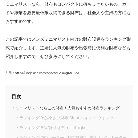
ミニマリストなら、財布もコンパクトに持ち歩きたいもの。カー
ドや紙幣を必要最低限収納できる財布は、社会人や主婦の方にも
おすすめです。
この記事ではメンズミニマリスト向けの財布19選をランキング形
式で紹介します。主婦に人気の財布や出張時に便利な財布なども
紹介しますので、ぜひ参考にしてください。
引用：https://unsplash.com/photos/5oia0gMGKos
目次
ミニマリストならこの財布！人気おすすめ財布ランキング
ランキング19位/小さい財布 Skint スキント ウォレット
ランキング18位/折り財布 millefoglieⅡ
ランキング17位/ポーター（PORTER） 吉田カバン ポーター