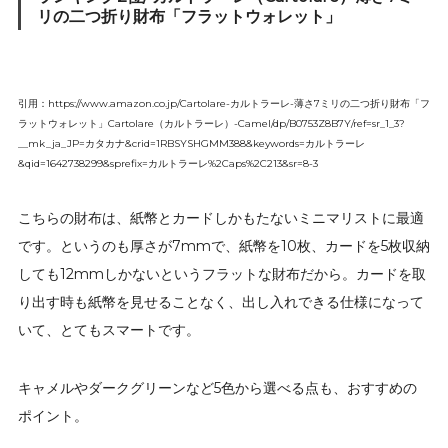
リの二つ折り財布「フラットウォレット」
引用：https://www.amazon.co.jp/Cartolare-カルトラーレ-薄さ7ミリの二つ折り財布「フ
ラットウォレット」Cartolare（カルトラーレ）-Camel/dp/B0753Z8B7Y/ref=sr_1_3?
__mk_ja_JP=カタカナ&crid=1RBSYSHGMM388&keywords=カルトラーレ
&qid=1642738299&sprefix=カルトラーレ%2Caps%2C213&sr=8-3
こちらの財布は、紙幣とカードしかもたないミニマリストに最適
です。というのも厚さが7mmで、紙幣を10枚、カードを5枚収納
しても12mmしかないというフラットな財布だから。カードを取
り出す時も紙幣を見せることなく、出し入れできる仕様になって
いて、とてもスマートです。
キャメルやダークグリーンなど5色から選べる点も、おすすめの
ポイント。