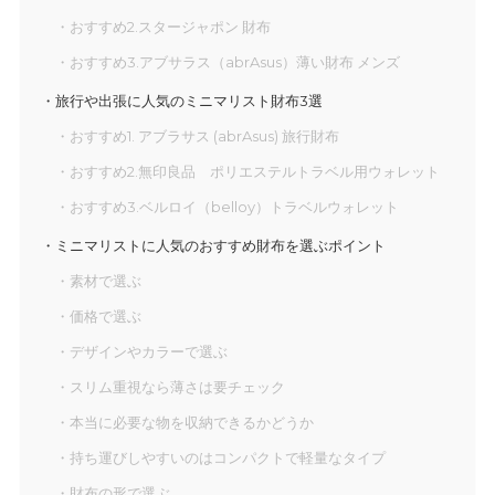
おすすめ2.スタージャポン 財布
おすすめ3.アブサラス（abrAsus）薄い財布 メンズ
旅行や出張に人気のミニマリスト財布3選
おすすめ1. アブラサス (abrAsus) 旅行財布
おすすめ2.無印良品 ポリエステルトラベル用ウォレット
おすすめ3.ベルロイ（belloy）トラベルウォレット
ミニマリストに人気のおすすめ財布を選ぶポイント
素材で選ぶ
価格で選ぶ
デザインやカラーで選ぶ
スリム重視なら薄さは要チェック
本当に必要な物を収納できるかどうか
持ち運びしやすいのはコンパクトで軽量なタイプ
財布の形で選ぶ