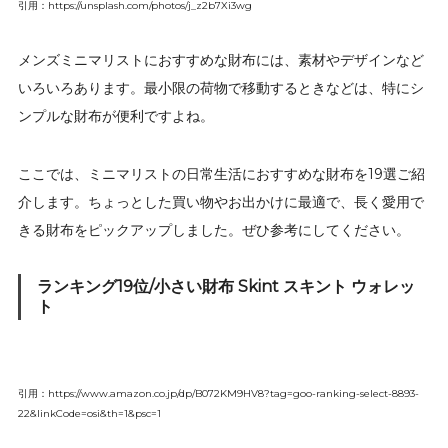
引用：https://unsplash.com/photos/j_z2b7Xi3wg
メンズミニマリストにおすすめな財布には、素材やデザインなど
いろいろあります。最小限の荷物で移動するときなどは、特にシ
ンプルな財布が便利ですよね。
ここでは、ミニマリストの日常生活におすすめな財布を19選ご紹
介します。ちょっとした買い物やお出かけに最適で、長く愛用で
きる財布をピックアップしました。ぜひ参考にしてください。
ランキング19位/小さい財布 Skint スキント ウォレッ
ト
引用：https://www.amazon.co.jp/dp/B072KM9HV8?tag=goo-ranking-select-8893-
22&linkCode=osi&th=1&psc=1