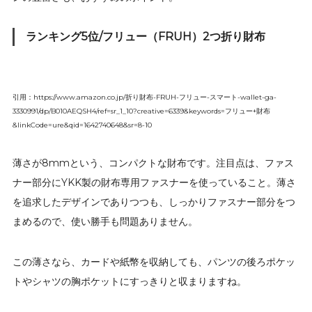
ランキング5位/フリュー（FRUH）2つ折り財布
引用：https://www.amazon.co.jp/折り財布-FRUH-フリュー-スマート-wallet-ga-
3330991/dp/B010AEQSH4/ref=sr_1_10?creative=6339&keywords=フリュー+財布
&linkCode=ure&qid=1642740648&sr=8-10
薄さが8mmという、コンパクトな財布です。注目点は、ファス
ナー部分にYKK製の財布専用ファスナーを使っていること。薄さ
を追求したデザインでありつつも、しっかりファスナー部分をつ
まめるので、使い勝手も問題ありません。
この薄さなら、カードや紙幣を収納しても、パンツの後ろポケッ
トやシャツの胸ポケットにすっきりと収まりますね。