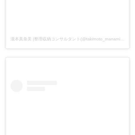
瀧本真奈美 |整理収納コンサルタント(@takimoto_manami)がシェアした投稿