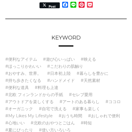
Facebook
Line
Pinterest
Pocket
Post
KEYWORD
#便利なアイテム
#遊び心いっぱい
#映える
#ほっこりかわいい
#こだわりの肌触り
#おやすみ、世界。
#日本初上陸
#暮らしを豊かに
#持ち歩きたくなる
#ハンドメイド
#天然素材
#便利な道具
#料理も上達
#北欧 フィンランドからの手紙
#セレブ愛用
#アウトドアを楽しくする
#アートのある暮らし
#ココロ
#オーガニック
#自宅で洗える
#家事も楽しく
#My Likes My Lifestyle
#おうち時間
#おしゃれで便利
#心地いい
#北欧のおやつとごはん
#時短
#夏にぴったり
#使い方いろいろ