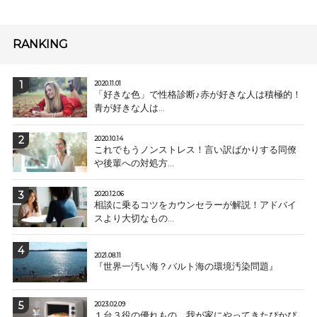
RANKING
2020.11.01
「好きな色」で性格診断♪赤が好きな人は積極的！
青が好きな人は...
2020.10.14
これでもうノンストレス！言い訳ばかりする同僚
や後輩への対処方...
2020.12.06
相談に乗るコツをカウンセラーが解説！アドバイ
スより大切なもの...
2021.08.11
『世界一汚い海？バルト海の環境汚染問題』
2023.02.09
１台３役の優れもの、我が家にやってきたぴかぴ