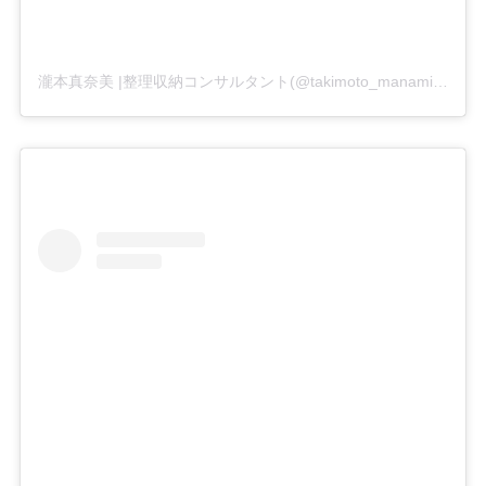
瀧本真奈美 |整理収納コンサルタント(@takimoto_manami)がシェアした投稿