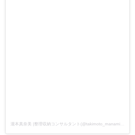
瀧本真奈美 |整理収納コンサルタント(@takimoto_manami)がシェアした投稿