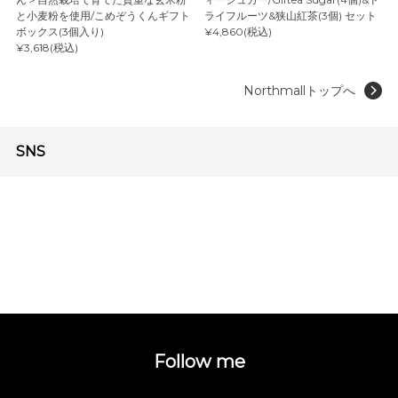
と小麦粉を使用/こめぞうくんギフト
ライフルーツ&狭山紅茶(3個) セット
ボックス(3個入り)
¥4,860(税込)
¥3,618(税込)
Northmallトップへ
SNS
Follow me