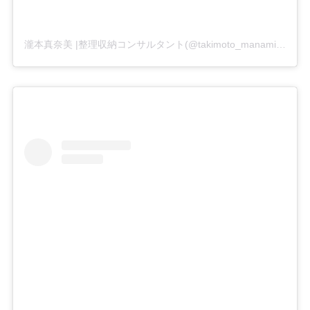
瀧本真奈美 |整理収納コンサルタント(@takimoto_manami)がシェアした投稿