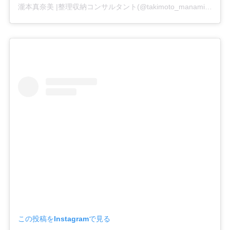
瀧本真奈美 |整理収納コンサルタント(@takimoto_manami)がシェアした投稿
この投稿をInstagramで見る