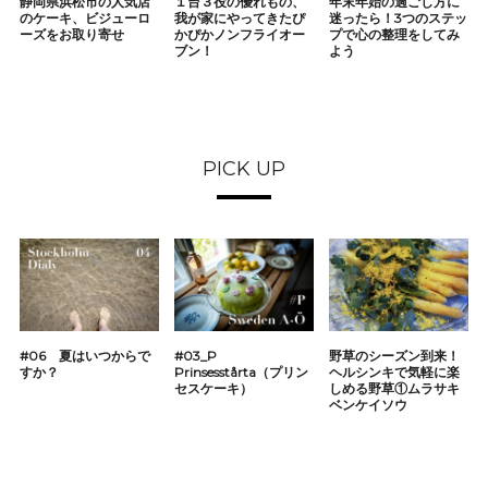
静岡県浜松市の人気店
１台３役の優れもの、
年末年始の過ごし方に
のケーキ、ビジューロ
我が家にやってきたぴ
迷ったら！3つのステッ
ーズをお取り寄せ
かぴかノンフライオー
プで心の整理をしてみ
ブン！
よう
PICK UP
#06 夏はいつからで
#03_P
野草のシーズン到来！
すか？
Prinsesstårta（プリン
ヘルシンキで気軽に楽
セスケーキ）
しめる野草①ムラサキ
ベンケイソウ