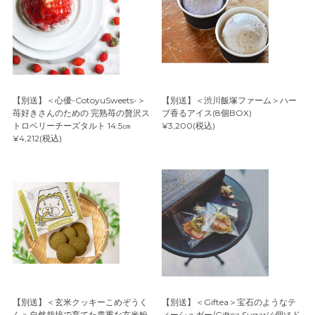
【別送】＜心優-CotoyuSweets-＞
【別送】＜渋川飯塚ファーム＞ハー
苺好きさんのための 完熟苺の贅沢ス
ブ香るアイス(8個BOX)
トロベリーチーズタルト 14.5㎝
¥3,200(税込)
¥4,212(税込)
【別送】＜玄米クッキーこめぞうく
【別送】＜Giftea＞宝石のようなテ
ん＞自然栽培で育てた貴重な玄米粉
ィーシュガー/Giftea Sugar(4個)&ド