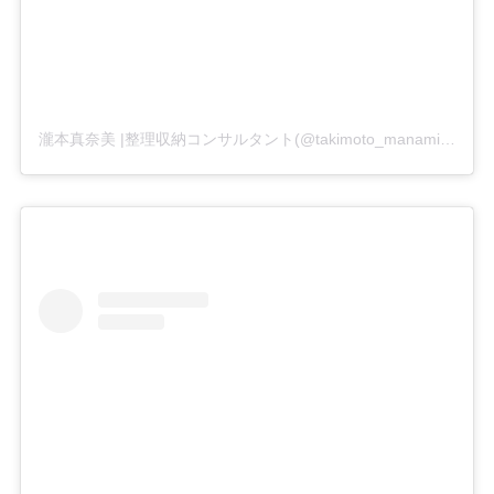
瀧本真奈美 |整理収納コンサルタント(@takimoto_manami)がシェアした投稿