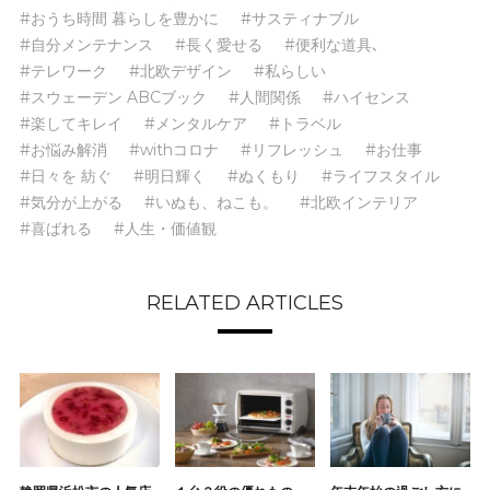
#おうち時間 暮らしを豊かに
#サスティナブル
#自分メンテナンス
#長く愛せる
#便利な道具､
#テレワーク
#北欧デザイン
#私らしい
#スウェーデン ABCブック
#人間関係
#ハイセンス
#楽してキレイ
#メンタルケア
#トラベル
#お悩み解消
#withコロナ
#リフレッシュ
#お仕事
#日々を 紡ぐ
#明日輝く
#ぬくもり
#ライフスタイル
#気分が上がる
#いぬも、ねこも。
#北欧インテリア
#喜ばれる
#人生・価値観
RELATED ARTICLES