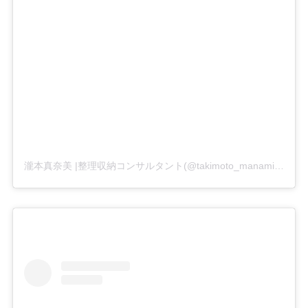
瀧本真奈美 |整理収納コンサルタント(@takimoto_manami)がシェアした投稿