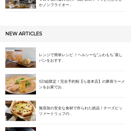
かノンフライオー...
NEW ARTICLES
レンジで簡単レシピ ！ヘルシーな“ふわもち”蒸し
パンをおすす...
1日1組限定！完全予約制【ら道本店】の豚骨ラーメ
ンをお家でお...
無添加の安全な食材で作られた絶品！チーズピッ
ツァ〜トリュフの...