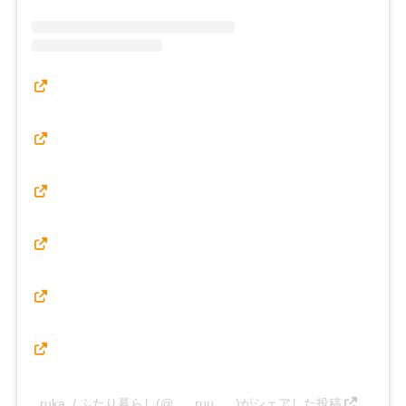
ruka. / ふたり暮らし(@___ruu___)がシェアした投稿