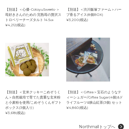
【別送】＜心優-CotoyuSweets-＞
【別送】＜渋川飯塚ファーム＞ハー
苺好きさんのための 完熟苺の贅沢ス
ブ香るアイス(8個BOX)
トロベリーチーズタルト 14.5㎝
¥3,200(税込)
¥4,212(税込)
【別送】＜玄米クッキーこめぞうく
【別送】＜Giftea＞宝石のようなテ
ん＞自然栽培で育てた貴重な玄米粉
ィーシュガー/Giftea Sugar(4個)&ド
と小麦粉を使用/こめぞうくんギフト
ライフルーツ&狭山紅茶(3個) セット
ボックス(3個入り)
¥4,860(税込)
¥3,618(税込)
Northmallトップへ