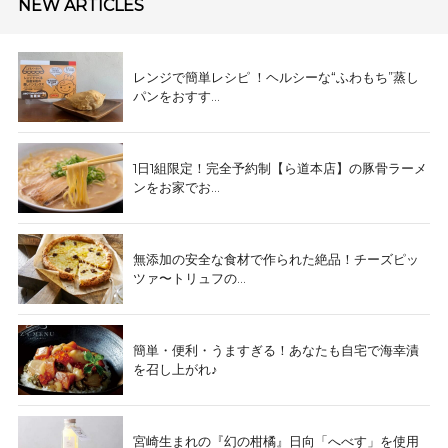
NEW ARTICLES
レンジで簡単レシピ ！ヘルシーな“ふわもち”蒸し
パンをおすす...
1日1組限定！完全予約制【ら道本店】の豚骨ラーメ
ンをお家でお...
無添加の安全な食材で作られた絶品！チーズピッ
ツァ〜トリュフの...
簡単・便利・うますぎる！あなたも自宅で海幸漬
を召し上がれ♪
宮崎生まれの『幻の柑橘』日向「へべす」を使用