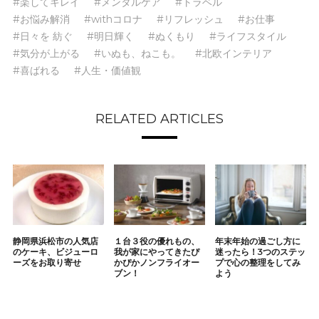
#楽してキレイ
#メンタルケア
#トラベル
#お悩み解消
#withコロナ
#リフレッシュ
#お仕事
#日々を 紡ぐ
#明日輝く
#ぬくもり
#ライフスタイル
#気分が上がる
#いぬも、ねこも。
#北欧インテリア
#喜ばれる
#人生・価値観
RELATED ARTICLES
静岡県浜松市の人気店
１台３役の優れもの、
年末年始の過ごし方に
のケーキ、ビジューロ
我が家にやってきたぴ
迷ったら！3つのステッ
ーズをお取り寄せ
かぴかノンフライオー
プで心の整理をしてみ
ブン！
よう