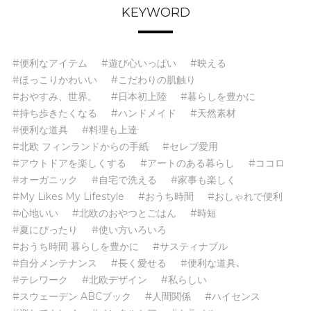
KEYWORD
#便利なアイテム
#遊び心いっぱい
#映える
#ほっこりかわいい
#こだわりの肌触り
#おやすみ、世界。
#日本初上陸
#暮らしを豊かに
#持ち歩きたくなる
#ハンドメイド
#天然素材
#便利な道具
#料理も上達
#北欧 フィンランドからの手紙
#セレブ愛用
#アウトドアを楽しくする
#アートのある暮らし
#ココロ
#オーガニック
#自宅で洗える
#家事も楽しく
#My Likes My Lifestyle
#おうち時間
#おしゃれで便利
#心地いい
#北欧のおやつとごはん
#時短
#夏にぴったり
#使い方いろいろ
#おうち時間 暮らしを豊かに
#サスティナブル
#自分メンテナンス
#長く愛せる
#便利な道具､
#テレワーク
#北欧デザイン
#私らしい
#スウェーデン ABCブック
#人間関係
#ハイセンス