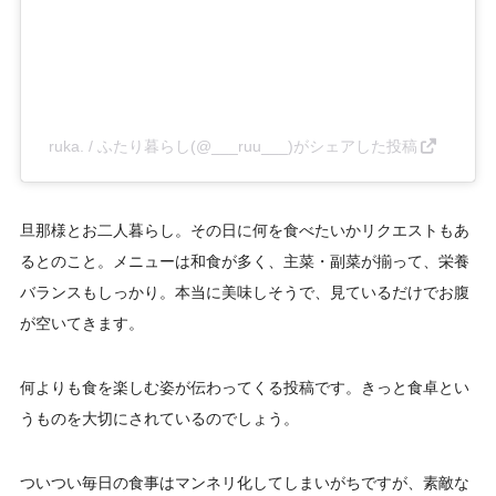
ruka. / ふたり暮らし(@___ruu___)がシェアした投稿
旦那様とお二人暮らし。その日に何を食べたいかリクエストもあ
るとのこと。メニューは和食が多く、主菜・副菜が揃って、栄養
バランスもしっかり。本当に美味しそうで、見ているだけでお腹
が空いてきます。
何よりも食を楽しむ姿が伝わってくる投稿です。きっと食卓とい
うものを大切にされているのでしょう。
ついつい毎日の食事はマンネリ化してしまいがちですが、素敵な