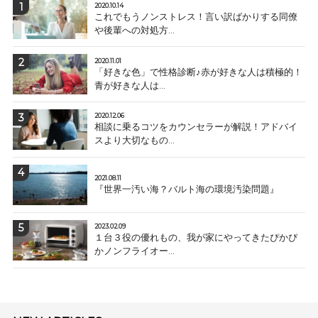
2020.10.14
これでもうノンストレス！言い訳ばかりする同僚
や後輩への対処方...
2020.11.01
「好きな色」で性格診断♪赤が好きな人は積極的！
青が好きな人は...
2020.12.06
相談に乗るコツをカウンセラーが解説！アドバイ
スより大切なもの...
2021.08.11
『世界一汚い海？バルト海の環境汚染問題』
2023.02.09
１台３役の優れもの、我が家にやってきたぴかぴ
かノンフライオー...