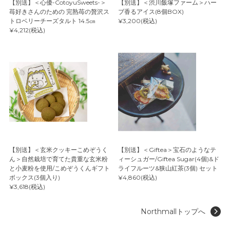
【別送】＜心優-CotoyuSweets-＞
【別送】＜渋川飯塚ファーム＞ハー
苺好きさんのための 完熟苺の贅沢ス
ブ香るアイス(8個BOX)
トロベリーチーズタルト 14.5㎝
¥3,200(税込)
¥4,212(税込)
【別送】＜玄米クッキーこめぞうく
【別送】＜Giftea＞宝石のようなテ
ん＞自然栽培で育てた貴重な玄米粉
ィーシュガー/Giftea Sugar(4個)&ド
と小麦粉を使用/こめぞうくんギフト
ライフルーツ&狭山紅茶(3個) セット
ボックス(3個入り)
¥4,860(税込)
¥3,618(税込)
Northmallトップへ