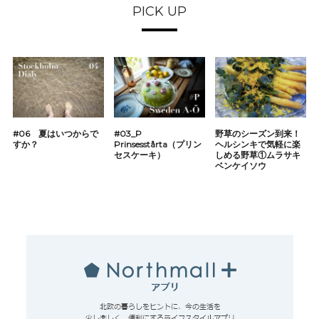
PICK UP
#06 夏はいつからで
#03_P
野草のシーズン到来！
すか？
Prinsesstårta（プリン
ヘルシンキで気軽に楽
セスケーキ）
しめる野草①ムラサキ
ベンケイソウ