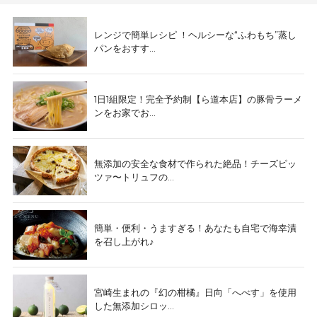
レンジで簡単レシピ ！ヘルシーな“ふわもち”蒸し
パンをおすす...
1日1組限定！完全予約制【ら道本店】の豚骨ラーメ
ンをお家でお...
無添加の安全な食材で作られた絶品！チーズピッ
ツァ〜トリュフの...
簡単・便利・うますぎる！あなたも自宅で海幸漬
を召し上がれ♪
宮崎生まれの『幻の柑橘』日向「へべす」を使用
した無添加シロッ...