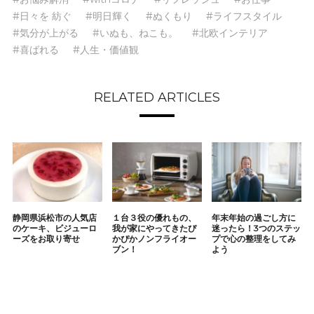
#日々を 紡ぐ
#明日輝く
#ぬくもり
#ライフスタイル
#気分が上がる
#いぬも、ねこも。
#北欧インテリア
#喜ばれる
#人生・価値観
RELATED ARTICLES
静岡県浜松市の人気店
１台３役の優れもの、
年末年始の過ごし方に
のケーキ、ビジューロ
我が家にやってきたぴ
迷ったら！3つのステッ
ーズをお取り寄せ
かぴかノンフライオー
プで心の整理をしてみ
ブン！
よう