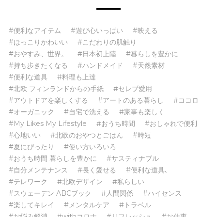
#便利なアイテム
#遊び心いっぱい
#映える
#ほっこりかわいい
#こだわりの肌触り
#おやすみ、世界。
#日本初上陸
#暮らしを豊かに
#持ち歩きたくなる
#ハンドメイド
#天然素材
#便利な道具
#料理も上達
#北欧 フィンランドからの手紙
#セレブ愛用
#アウトドアを楽しくする
#アートのある暮らし
#ココロ
#オーガニック
#自宅で洗える
#家事も楽しく
#My Likes My Lifestyle
#おうち時間
#おしゃれで便利
#心地いい
#北欧のおやつとごはん
#時短
#夏にぴったり
#使い方いろいろ
#おうち時間 暮らしを豊かに
#サスティナブル
#自分メンテナンス
#長く愛せる
#便利な道具､
#テレワーク
#北欧デザイン
#私らしい
#スウェーデン ABCブック
#人間関係
#ハイセンス
#楽してキレイ
#メンタルケア
#トラベル
#お悩み解消
#withコロナ
#リフレッシュ
#お仕事