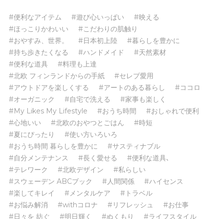
#便利なアイテム
#遊び心いっぱい
#映える
#ほっこりかわいい
#こだわりの肌触り
#おやすみ、世界。
#日本初上陸
#暮らしを豊かに
#持ち歩きたくなる
#ハンドメイド
#天然素材
#便利な道具
#料理も上達
#北欧 フィンランドからの手紙
#セレブ愛用
#アウトドアを楽しくする
#アートのある暮らし
#ココロ
#オーガニック
#自宅で洗える
#家事も楽しく
#My Likes My Lifestyle
#おうち時間
#おしゃれで便利
#心地いい
#北欧のおやつとごはん
#時短
#夏にぴったり
#使い方いろいろ
#おうち時間 暮らしを豊かに
#サスティナブル
#自分メンテナンス
#長く愛せる
#便利な道具､
#テレワーク
#北欧デザイン
#私らしい
#スウェーデン ABCブック
#人間関係
#ハイセンス
#楽してキレイ
#メンタルケア
#トラベル
#お悩み解消
#withコロナ
#リフレッシュ
#お仕事
#日々を 紡ぐ
#明日輝く
#ぬくもり
#ライフスタイル