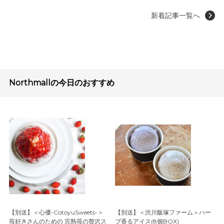
新着記事一覧へ
Northmallの今日のおすすめ
【別送】＜心優-CotoyuSweets-＞
【別送】＜渋川飯塚ファーム＞ハー
苺好きさんのための 完熟苺の贅沢ス
ブ香るアイス(8個BOX)