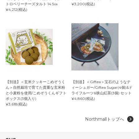
トロベリーチーズタルト 14.5㎝
¥3,200(税込)
¥4,212(税込)
【別送】＜玄米クッキーこめぞうく
【別送】＜Giftea＞宝石のようなテ
ん＞自然栽培で育てた貴重な玄米粉
ィーシュガー/Giftea Sugar(4個)&ド
と小麦粉を使用/こめぞうくんギフト
ライフルーツ&狭山紅茶(3個) セット
ボックス(3個入り)
¥4,860(税込)
¥3,618(税込)
Northmallトップへ