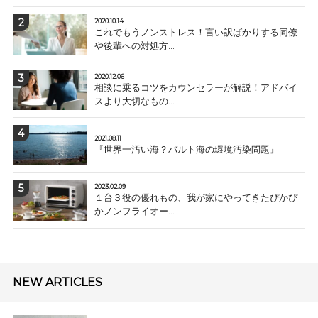
2020.10.14
これでもうノンストレス！言い訳ばかりする同僚
や後輩への対処方...
2020.12.06
相談に乗るコツをカウンセラーが解説！アドバイ
スより大切なもの...
2021.08.11
『世界一汚い海？バルト海の環境汚染問題』
2023.02.09
１台３役の優れもの、我が家にやってきたぴかぴ
かノンフライオー...
NEW ARTICLES