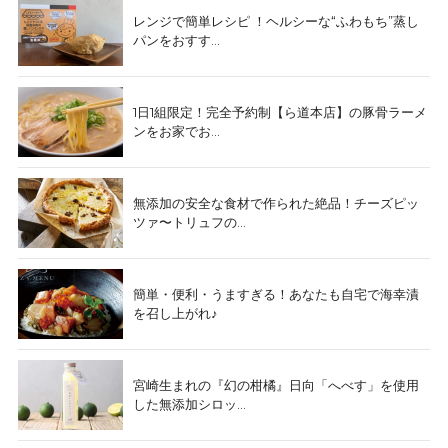
レンジで簡単レシピ ！ヘルシーな“ふわもち”蒸し
パンをおすす...
1日1組限定！完全予約制【ら道本店】の豚骨ラーメ
ンをお家でお...
無添加の安全な食材で作られた絶品！チーズピッ
ツァ〜トリュフの...
簡単・便利・うますぎる！あなたも自宅で海幸漬
を召し上がれ♪
宮崎生まれの『幻の柑橘』日向「へべす」を使用
した無添加シロッ...