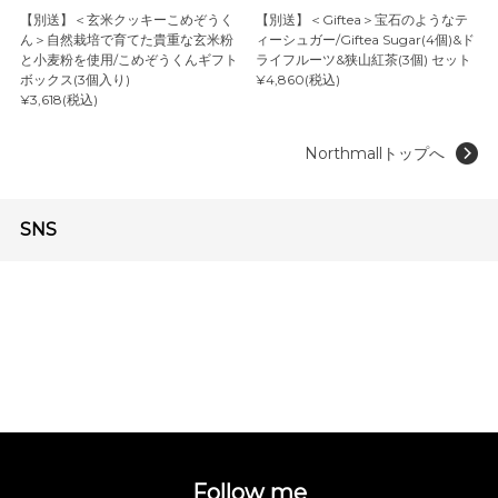
【別送】＜玄米クッキーこめぞうく
【別送】＜Giftea＞宝石のようなテ
ん＞自然栽培で育てた貴重な玄米粉
ィーシュガー/Giftea Sugar(4個)&ド
と小麦粉を使用/こめぞうくんギフト
ライフルーツ&狭山紅茶(3個) セット
ボックス(3個入り)
¥4,860(税込)
¥3,618(税込)
Northmallトップへ
SNS
Follow me