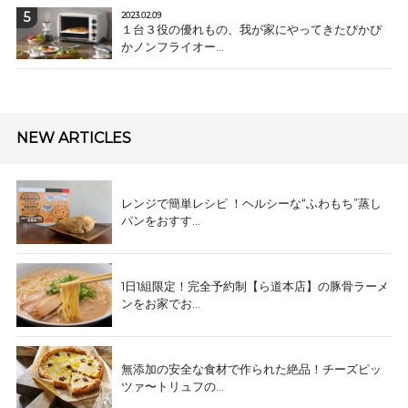
2023.02.09
１台３役の優れもの、我が家にやってきたぴかぴ
かノンフライオー...
NEW ARTICLES
レンジで簡単レシピ ！ヘルシーな“ふわもち”蒸し
パンをおすす...
1日1組限定！完全予約制【ら道本店】の豚骨ラーメ
ンをお家でお...
無添加の安全な食材で作られた絶品！チーズピッ
ツァ〜トリュフの...