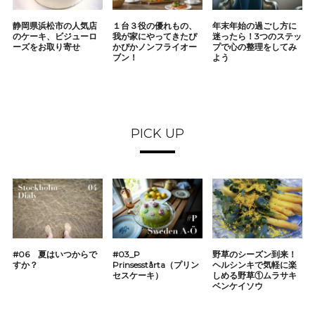
静岡県浜松市の人気店
１台３役の優れもの、
年末年始の過ごし方に
のケーキ、ビジューロ
我が家にやってきたぴ
迷ったら！3つのステッ
ーズをお取り寄せ
かぴかノンフライオー
プで心の整理をしてみ
ブン！
よう
PICK UP
#06 夏はいつからで
#03_P
野草のシーズン到来！
すか？
Prinsesstårta（プリン
ヘルシンキで気軽に楽
セスケーキ）
しめる野草①ムラサキ
ベンケイソウ