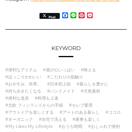
Facebook
Line
Pinterest
Pocket
Post
KEYWORD
#便利なアイテム
#遊び心いっぱい
#映える
#ほっこりかわいい
#こだわりの肌触り
#おやすみ、世界。
#日本初上陸
#暮らしを豊かに
#持ち歩きたくなる
#ハンドメイド
#天然素材
#便利な道具
#料理も上達
#北欧 フィンランドからの手紙
#セレブ愛用
#アウトドアを楽しくする
#アートのある暮らし
#ココロ
#オーガニック
#自宅で洗える
#家事も楽しく
#My Likes My Lifestyle
#おうち時間
#おしゃれで便利