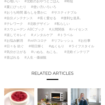
#心地いい
#北欧のおやつとごはん
#時短
#夏にぴったり
#使い方いろいろ
#おうち時間 暮らしを豊かに
#サスティナブル
#自分メンテナンス
#長く愛せる
#便利な道具､
#テレワーク
#北欧デザイン
#私らしい
#スウェーデン ABCブック
#人間関係
#ハイセンス
#楽してキレイ
#メンタルケア
#トラベル
#お悩み解消
#withコロナ
#リフレッシュ
#お仕事
#日々を 紡ぐ
#明日輝く
#ぬくもり
#ライフスタイル
#気分が上がる
#いぬも、ねこも。
#北欧インテリア
#喜ばれる
#人生・価値観
RELATED ARTICLES