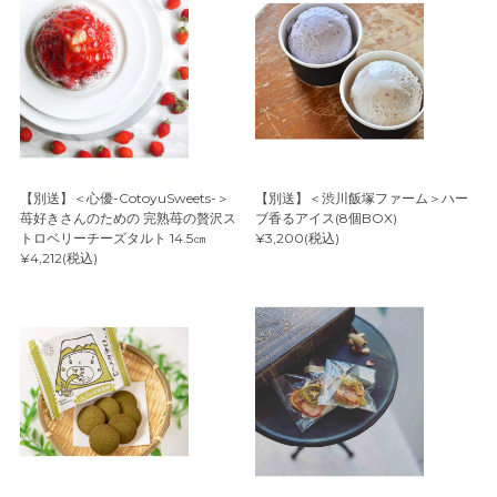
【別送】＜心優-CotoyuSweets-＞
【別送】＜渋川飯塚ファーム＞ハー
苺好きさんのための 完熟苺の贅沢ス
ブ香るアイス(8個BOX)
トロベリーチーズタルト 14.5㎝
¥3,200(税込)
¥4,212(税込)