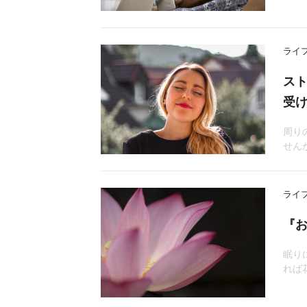
ライ
ス
受
周り
せん
ライ
『お
眠り
れば