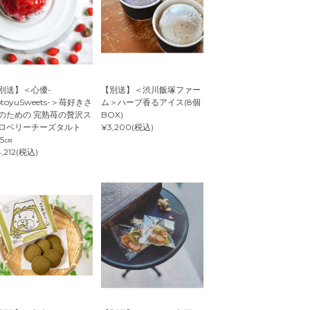
別送】＜心優-
【別送】＜渋川飯塚ファー
otoyuSweets-＞苺好きさ
ム＞ハーブ香るアイス(8個
のための 完熟苺の贅沢ス
BOX)
ロベリーチーズタルト
¥3,200(税込)
.5㎝
,212(税込)