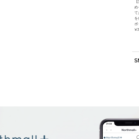
【
め
て
を
ボ
¥3
S