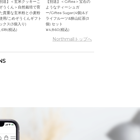
別送】＜玄米クッキーこ
【別送】＜Giftea＞宝石の
ぞうくん＞自然栽培で育
ようなティーシュガ
た貴重な玄米粉と小麦粉
ー/Giftea Sugar(4個)&ド
使用/こめぞうくんギフト
ライフルーツ&狭山紅茶(3
ックス(3個入り)
個) セット
,618(税込)
¥4,860(税込)
Northmallトップへ
NS