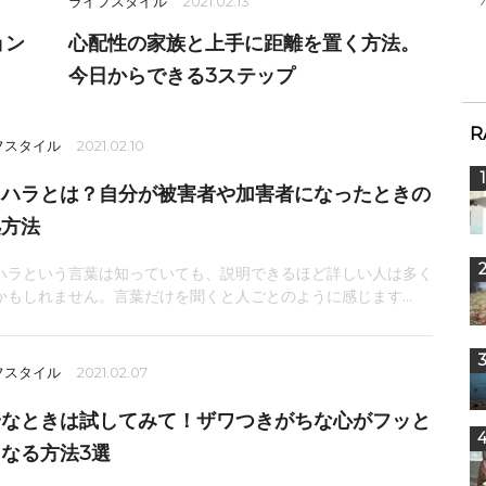
ライフスタイル
2021.02.13
ョン
心配性の家族と上手に距離を置く方法。
今日からできる3ステップ
R
フスタイル
2021.02.10
ラハラとは？自分が被害者や加害者になったときの
処方法
ハラという言葉は知っていても、説明できるほど詳しい人は多く
かもしれません。言葉だけを聞くと人ごとのように感じます...
フスタイル
2021.02.07
安なときは試してみて！ザワつきがちな心がフッと
なる方法3選