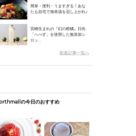
簡単・便利・うますぎる！あな
たも自宅で海幸漬を召し上がれ♪
宮崎生まれの『幻の柑橘』日向
「へべす」を使用した無添加シ
ロッ...
新着記事一覧へ
orthmallの今日のおすすめ