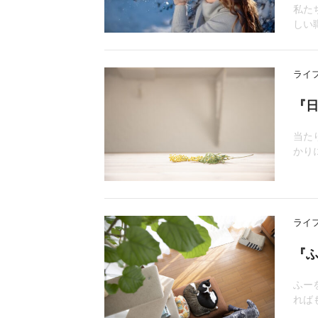
私た
しい
ライ
『日
当た
かり
ライ
『
ふー
れば