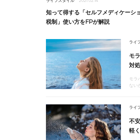
ライフスタイル
2021.02.14
知って得する「セルフメディケーシ
税制」使い方をFPが解説
ライ
モ
対
モラ
ない
ライ
不
軽く