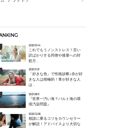
ANKING
2020.10.14
これでもうノンストレス！言い
訳ばかりする同僚や後輩への対
処方...
2020.11.01
「好きな色」で性格診断♪赤が好
きな人は積極的！青が好きな人
は...
2021.08.11
『世界一汚い海？バルト海の環
境汚染問題』
2020.12.06
相談に乗るコツをカウンセラー
が解説！アドバイスより大切な