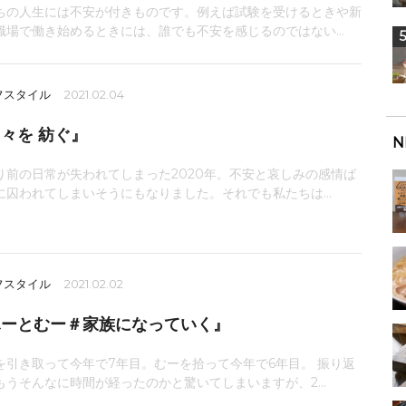
ちの人生には不安が付きものです。例えば試験を受けるときや新
職場で働き始めるときには、誰でも不安を感じるのではない...
フスタイル
2021.02.04
々を 紡ぐ』
N
り前の日常が失われてしまった2020年。不安と哀しみの感情ば
に囚われてしまいそうにもなりました。それでも私たちは...
フスタイル
2021.02.02
ふーとむー＃家族になっていく』
を引き取って今年で7年目。むーを拾って今年で6年目。 振り返
もうそんなに時間が経ったのかと驚いてしまいますが、2...