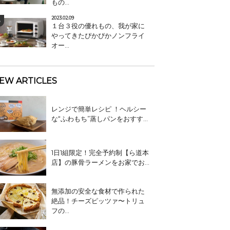
もの...
2023.02.09
１台３役の優れもの、我が家に
やってきたぴかぴかノンフライ
オー...
EW ARTICLES
レンジで簡単レシピ ！ヘルシー
な“ふわもち”蒸しパンをおすす...
1日1組限定！完全予約制【ら道本
店】の豚骨ラーメンをお家でお...
無添加の安全な食材で作られた
絶品！チーズピッツァ〜トリュ
フの...