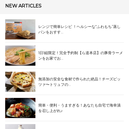
NEW ARTICLES
レンジで簡単レシピ ！ヘルシーな“ふわもち”蒸し
パンをおすす...
1日1組限定！完全予約制【ら道本店】の豚骨ラーメ
ンをお家でお...
無添加の安全な食材で作られた絶品！チーズピッ
ツァ〜トリュフの...
簡単・便利・うますぎる！あなたも自宅で海幸漬
を召し上がれ♪