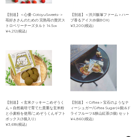
【別送】＜心優-CotoyuSweets-＞
【別送】＜渋川飯塚ファーム＞ハー
苺好きさんのための 完熟苺の贅沢ス
ブ香るアイス(8個BOX)
トロベリーチーズタルト 14.5㎝
¥3,200(税込)
¥4,212(税込)
【別送】＜玄米クッキーこめぞうく
【別送】＜Giftea＞宝石のようなテ
ん＞自然栽培で育てた貴重な玄米粉
ィーシュガー/Giftea Sugar(4個)&ド
と小麦粉を使用/こめぞうくんギフト
ライフルーツ&狭山紅茶(3個) セット
ボックス(3個入り)
¥4,860(税込)
¥3,618(税込)