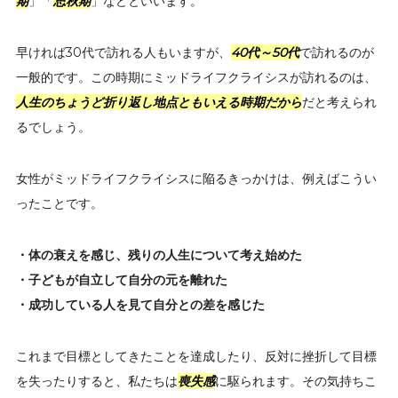
期
」「
思秋期
」などといいます。
早ければ30代で訪れる人もいますが、
40代～50代
で訪れるのが
一般的です。この時期にミッドライフクライシスが訪れるのは、
人生のちょうど折り返し地点ともいえる時期だから
だと考えられ
るでしょう。
女性がミッドライフクライシスに陥るきっかけは、例えばこうい
ったことです。
・体の衰えを感じ、残りの人生について考え始めた
・子どもが自立して自分の元を離れた
・成功している人を見て自分との差を感じた
これまで目標としてきたことを達成したり、反対に挫折して目標
を失ったりすると、私たちは
喪失感
に駆られます。その気持ちこ