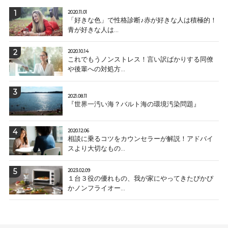
2020.11.01
「好きな色」で性格診断♪赤が好きな人は積極的！
青が好きな人は...
2020.10.14
これでもうノンストレス！言い訳ばかりする同僚
や後輩への対処方...
2021.08.11
『世界一汚い海？バルト海の環境汚染問題』
2020.12.06
相談に乗るコツをカウンセラーが解説！アドバイ
スより大切なもの...
2023.02.09
１台３役の優れもの、我が家にやってきたぴかぴ
かノンフライオー...