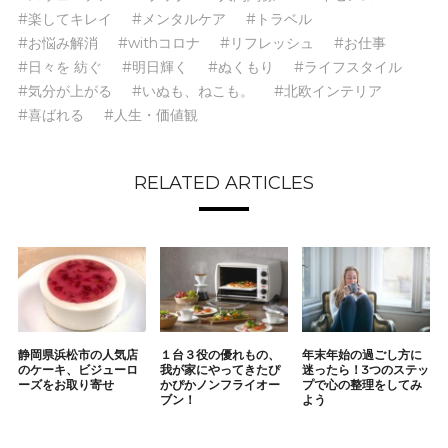
#楽してキレイ
#メンタルケア
#トラベル
#お悩み解消
#withコロナ
#リフレッシュ
#お仕事
#日々を 紡ぐ
#明日輝く
#ぬくもり
#ライフスタイル
#気分が上がる
#いぬも、ねこも。
#北欧インテリア
#喜ばれる
#人生・価値観
RELATED ARTICLES
静岡県浜松市の人気店
１台３役の優れもの、
年末年始の過ごし方に
のケーキ、ビジューロ
我が家にやってきたぴ
迷ったら！3つのステッ
ーズをお取り寄せ
かぴかノンフライオー
プで心の整理をしてみ
ブン！
よう