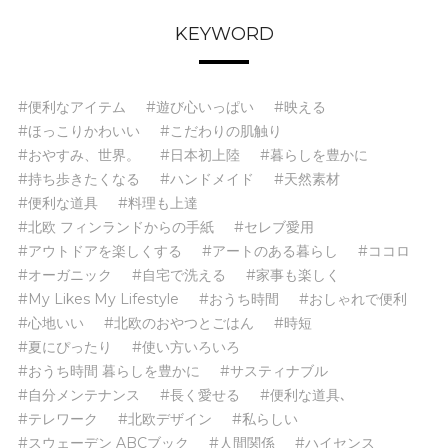
KEYWORD
#便利なアイテム
#遊び心いっぱい
#映える
#ほっこりかわいい
#こだわりの肌触り
#おやすみ、世界。
#日本初上陸
#暮らしを豊かに
#持ち歩きたくなる
#ハンドメイド
#天然素材
#便利な道具
#料理も上達
#北欧 フィンランドからの手紙
#セレブ愛用
#アウトドアを楽しくする
#アートのある暮らし
#ココロ
#オーガニック
#自宅で洗える
#家事も楽しく
#My Likes My Lifestyle
#おうち時間
#おしゃれで便利
#心地いい
#北欧のおやつとごはん
#時短
#夏にぴったり
#使い方いろいろ
#おうち時間 暮らしを豊かに
#サスティナブル
#自分メンテナンス
#長く愛せる
#便利な道具､
#テレワーク
#北欧デザイン
#私らしい
#スウェーデン ABCブック
#人間関係
#ハイセンス