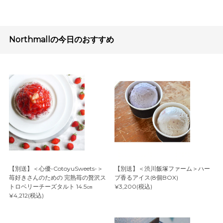
Northmallの今日のおすすめ
【別送】＜心優-CotoyuSweets-＞
【別送】＜渋川飯塚ファーム＞ハー
苺好きさんのための 完熟苺の贅沢ス
ブ香るアイス(8個BOX)
トロベリーチーズタルト 14.5㎝
¥3,200(税込)
¥4,212(税込)