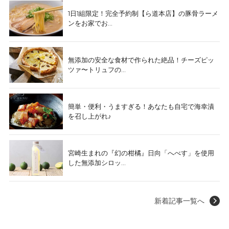
1日1組限定！完全予約制【ら道本店】の豚骨ラーメ
ンをお家でお...
無添加の安全な食材で作られた絶品！チーズピッ
ツァ〜トリュフの...
簡単・便利・うますぎる！あなたも自宅で海幸漬
を召し上がれ♪
宮崎生まれの『幻の柑橘』日向「へべす」を使用
した無添加シロッ...
新着記事一覧へ