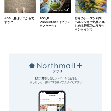
#06 夏はいつからで
#03_P
野草のシーズン到来！
すか？
Prinsesstårta（プリン
ヘルシンキで気軽に楽
セスケーキ）
しめる野草①ムラサキ
ベンケイソウ