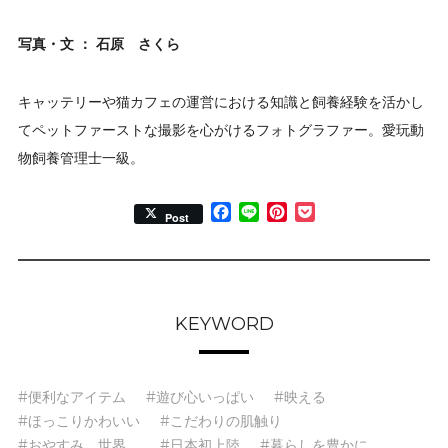
写真・文 ： 石原 さくら
キャッテリーや猫カフェの運営における知識と飼養経験を活かし
てペットファーストな撮影を心がけるフォトグラファー。愛玩動
物飼養管理士一級。
Facebook
Line
Pinterest
Pocket
Post
KEYWORD
#便利なアイテム
#遊び心いっぱい
#映える
#ほっこりかわいい
#こだわりの肌触り
#おやすみ、世界。
#日本初上陸
#暮らしを豊かに