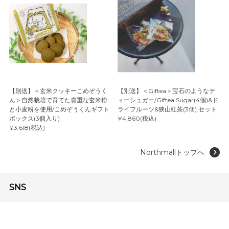
【別送】＜玄米クッキーこめぞうく
【別送】＜Giftea＞宝石のようなテ
ん＞自然栽培で育てた貴重な玄米粉
ィーシュガー/Giftea Sugar(4個)&ド
と小麦粉を使用/こめぞうくんギフト
ライフルーツ&狭山紅茶(3個) セット
ボックス(3個入り)
¥4,860(税込)
¥3,618(税込)
Northmallトップへ
SNS