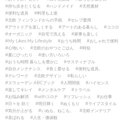
#持ち歩きたくなる
#ハンドメイド
#天然素材
#便利な道具
#料理も上達
#北欧 フィンランドからの手紙
#セレブ愛用
#アウトドアを楽しくする
#アートのある暮らし
#ココロ
#オーガニック
#自宅で洗える
#家事も楽しく
#My Likes My Lifestyle
#おうち時間
#おしゃれで便利
#心地いい
#北欧のおやつとごはん
#時短
#夏にぴったり
#使い方いろいろ
#おうち時間 暮らしを豊かに
#サスティナブル
#自分メンテナンス
#長く愛せる
#便利な道具､
#テレワーク
#北欧デザイン
#私らしい
#スウェーデン ABCブック
#人間関係
#ハイセンス
#楽してキレイ
#メンタルケア
#トラベル
#お悩み解消
#withコロナ
#リフレッシュ
#お仕事
#日々を 紡ぐ
#明日輝く
#ぬくもり
#ライフスタイル
#気分が上がる
#いぬも、ねこも。
#北欧インテリア
#喜ばれる
#人生・価値観