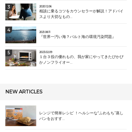
2020.12.06
相談に乗るコツをカウンセラーが解説！アドバイ
スより大切なもの...
2021.08.11
『世界一汚い海？バルト海の環境汚染問題』
2023.02.09
１台３役の優れもの、我が家にやってきたぴかぴ
かノンフライオー...
NEW ARTICLES
レンジで簡単レシピ ！ヘルシーな“ふわもち”蒸し
パンをおすす...